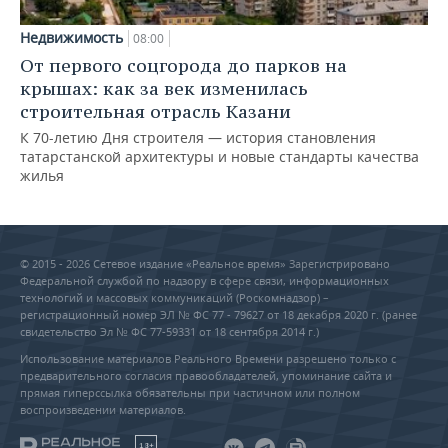
Недвижимость
08:00
От первого соцгорода до парков на
крышах: как за век изменилась
строительная отрасль Казани
К 70-летию Дня строителя — история становления
татарстанской архитектуры и новые стандарты качества
жилья
© 2015 - 2026 Сетевое издание «Реальное время» Зарегистрировано
Федеральной службой по надзору в сфере связи, информационных
технологий и массовых коммуникаций (Роскомнадзор) –
регистрационный номер ЭЛ № ФС 77 - 79627 от 18 декабря 2020 г. (ранее
свидетельство Эл № ФС 77-59331 от 18 сентября 2014 г.)
Использование материалов Реального Времени разрешено только с
предварительного согласия правообладателей, упоминание сайта и
прямая гиперссылка обязательны при частичном или полном
воспроизведении материалов.
18+