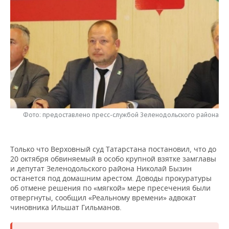
НЕФТЕХИМИЯ
РОЗНИЧНАЯ ТОРГОВЛЯ
НОВОСТИ ТЕХНОЛОГИЙ
МЕРОПРИЯТИЯ
НЕФТЬ
ТРАНСПОРТ
IT
НОВОСТИ МЕРОПРИЯТИЙ
СПОРТ
ОПК
УСЛУГИ
МЕДИА
ВЫЕЗДНАЯ РЕДАКЦИЯ
НОВОСТИ СПОРТА
ОБЩЕСТВО
ЭНЕРГЕТИКА
ТЕЛЕКОММУНИКАЦИИ
БИЗНЕС-БРАНЧИ
ФУТБОЛ
НОВОСТИ ОБЩЕСТВА
ФОТОГАЛЕРЕЯ
ONLINE-КОНФЕРЕНЦИИ
ХОККЕЙ
ВЛАСТЬ
СЮЖЕТЫ
Фото: предоставлено пресс-службой Зеленодольского района
ОТКРЫТАЯ ЛЕКЦИЯ
БАСКЕТБОЛ
ИНФРАСТРУКТУРА
СПРАВОЧНИК
Только что Верховный суд Татарстана постановил, что до
20 октября обвиняемый в особо крупной взятке замглавы
ВОЛЕЙБОЛ
ИСТОРИЯ
СПИСОК ПЕРСОН
ПОЛНАЯ ВЕРСИЯ
и депутат Зеленодольского района Николай Бызин
останется под домашним арестом. Доводы прокуратуры
КИБЕРСПОРТ
КУЛЬТУРА
СПИСОК КОМПАНИЙ
об отмене решения по «мягкой» мере пресечения были
отвергнуты, сообщил «Реальному времени» адвокат
ФИГУРНОЕ КАТАНИЕ
МЕДИЦИНА
чиновника Ильшат Гильманов.