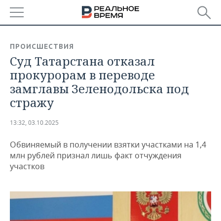
РЕГИОНЫ
ПРОИСШЕСТВИЯ
Суд Татарстана отказал
БАШКОРТОСТАН
НОВОСТИ
прокурорам в переводе
ТАТАРСТАН
АНАЛИТИКА
замглавы Зеленодольска под
стражу
УДМУРТИЯ
НОВОСТИ АНАЛИТИКИ
ЭКОНОМИКА
13:32, 03.10.2025
ДЕКЛАРАЦИИ О ДОХОДАХ
НОВОСТИ ЭКОНОМИКИ
ПРОМЫШЛЕННОСТЬ
Обвиняемый в получении взятки участками на 1,4
КОРОЛИ ГОСЗАКАЗА ПФО
ФИНАНСЫ
НОВОСТИ
НЕДВИЖИМОСТЬ
млн рублей признал лишь факт отчуждения
ПРОМЫШЛЕННОСТИ
участков
ВУЗЫ ТАТАРСТАНА
БАНКИ
НОВОСТИ НЕДВИЖИМОСТИ
АВТО
АГРОПРОМ
КОМУ ПРИНАДЛЕЖАТ
БЮДЖЕТ
НОВОСТИ АВТО
БИЗНЕС
ТОРГОВЫЕ ЦЕНТРЫ
МАШИНОСТРОЕНИЕ
ТАТАРСТАНА
ИНВЕСТИЦИИ
НОВОСТИ БИЗНЕСА
ТЕХНОЛОГИИ