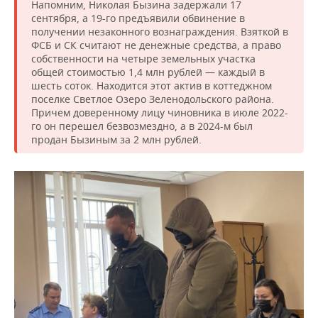
ВОДНЫЕ ВИДЫ СПОРТА
ОБРАЗОВАНИЕ
Напомним, Николая Бызина задержали 17
сентября, а 19-го предъявили обвинение в
получении незаконного вознаграждения. Взяткой в
ХОККЕЙ С МЯЧОМ
ПРОИСШЕСТВИЯ
ФСБ и СК считают не денежные средства, а право
собственности на четыре земельных участка
общей стоимостью 1,4 млн рублей — каждый в
шесть соток. Находится этот актив в коттеджном
поселке Светлое Озеро Зеленодольского района.
Причем доверенному лицу чиновника в июле 2022-
го он перешел безвозмездно, а в 2024-м был
продан Бызиным за 2 млн рублей.