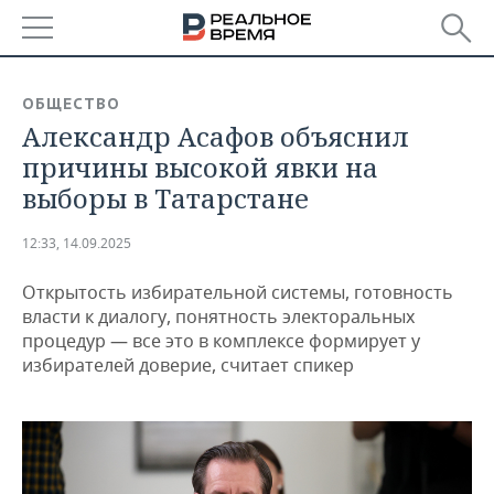
РЕГИОНЫ
ОБЩЕСТВО
Александр Асафов объяснил
БАШКОРТОСТАН
НОВОСТИ
причины высокой явки на
ТАТАРСТАН
АНАЛИТИКА
выборы в Татарстане
УДМУРТИЯ
НОВОСТИ АНАЛИТИКИ
ЭКОНОМИКА
12:33, 14.09.2025
ДЕКЛАРАЦИИ О ДОХОДАХ
НОВОСТИ ЭКОНОМИКИ
ПРОМЫШЛЕННОСТЬ
Открытость избирательной системы, готовность
власти к диалогу, понятность электоральных
КОРОЛИ ГОСЗАКАЗА ПФО
ФИНАНСЫ
НОВОСТИ
НЕДВИЖИМОСТЬ
процедур — все это в комплексе формирует у
ПРОМЫШЛЕННОСТИ
избирателей доверие, считает спикер
ВУЗЫ ТАТАРСТАНА
БАНКИ
НОВОСТИ НЕДВИЖИМОСТИ
АВТО
АГРОПРОМ
КОМУ ПРИНАДЛЕЖАТ
БЮДЖЕТ
НОВОСТИ АВТО
БИЗНЕС
ТОРГОВЫЕ ЦЕНТРЫ
МАШИНОСТРОЕНИЕ
ТАТАРСТАНА
ИНВЕСТИЦИИ
НОВОСТИ БИЗНЕСА
ТЕХНОЛОГИИ