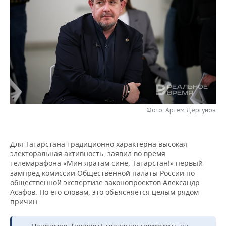
НЕФТЕХИМИЯ
РОЗНИЧНАЯ ТОРГОВЛЯ
НОВОСТИ ТЕХНОЛОГИЙ
МЕРОПРИЯТИЯ
НЕФТЬ
ТРАНСПОРТ
IT
НОВОСТИ МЕРОПРИЯТИЙ
СПОРТ
ОПК
УСЛУГИ
МЕДИА
ВЫЕЗДНАЯ РЕДАКЦИЯ
НОВОСТИ СПОРТА
ОБЩЕСТВО
ЭНЕРГЕТИКА
ТЕЛЕКОММУНИКАЦИИ
БИЗНЕС-БРАНЧИ
ФУТБОЛ
НОВОСТИ ОБЩЕСТВА
ФОТОГАЛЕРЕЯ
ONLINE-КОНФЕРЕНЦИИ
ХОККЕЙ
ВЛАСТЬ
Фото: Артем Дергунов
СЮЖЕТЫ
ОТКРЫТАЯ ЛЕКЦИЯ
БАСКЕТБОЛ
ИНФРАСТРУКТУРА
СПРАВОЧНИК
Для Татарстана традиционно характерна высокая
электоральная активность, заявил во время
ВОЛЕЙБОЛ
ИСТОРИЯ
СПИСОК ПЕРСОН
ПОЛНАЯ ВЕРСИЯ
телемарафона «Мин яратам сине, Татарстан!» первый
зампред комиссии Общественной палаты России по
КИБЕРСПОРТ
КУЛЬТУРА
СПИСОК КОМПАНИЙ
общественной экспертизе законопроектов Александр
Асафов. По его словам, это объясняется целым рядом
причин.
ФИГУРНОЕ КАТАНИЕ
МЕДИЦИНА