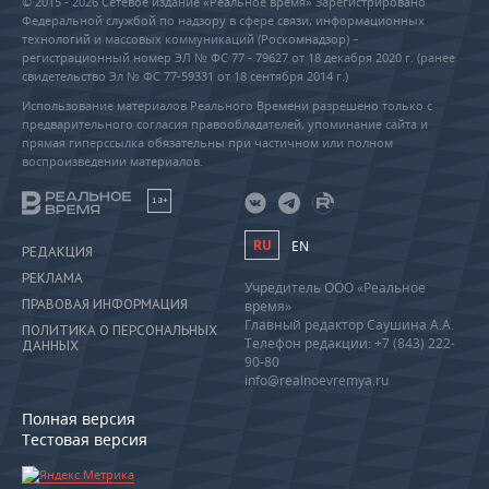
© 2015 - 2026 Сетевое издание «Реальное время» Зарегистрировано
Федеральной службой по надзору в сфере связи, информационных
технологий и массовых коммуникаций (Роскомнадзор) –
регистрационный номер ЭЛ № ФС 77 - 79627 от 18 декабря 2020 г. (ранее
свидетельство Эл № ФС 77-59331 от 18 сентября 2014 г.)
Использование материалов Реального Времени разрешено только с
предварительного согласия правообладателей, упоминание сайта и
прямая гиперссылка обязательны при частичном или полном
воспроизведении материалов.
18+
RU
EN
РЕДАКЦИЯ
РЕКЛАМА
Учредитель ООО «Реальное
ПРАВОВАЯ ИНФОРМАЦИЯ
время»
Главный редактор Саушина А.А.
ПОЛИТИКА О ПЕРСОНАЛЬНЫХ
Телефон редакции: +7 (843) 222-
ДАННЫХ
90-80
info@realnoevremya.ru
Полная версия
Тестовая версия