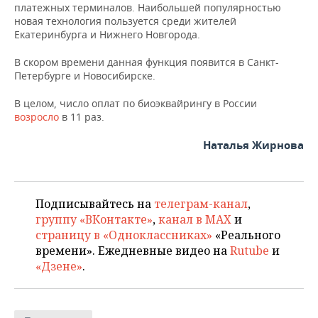
ВОДНЫЕ ВИДЫ СПОРТА
ОБРАЗОВАНИЕ
платежных терминалов. Наибольшей популярностью
новая технология пользуется среди жителей
Екатеринбурга и Нижнего Новгорода.
ХОККЕЙ С МЯЧОМ
ПРОИСШЕСТВИЯ
В скором времени данная функция появится в Санкт-
Петербурге и Новосибирске.
В целом, число оплат по биоэквайрингу в России
возросло
в 11 раз.
Наталья Жирнова
Подписывайтесь на
телеграм-канал
,
группу «ВКонтакте»
,
канал в MAX
и
страницу в «Одноклассниках»
«Реального
времени». Ежедневные видео на
Rutube
и
«Дзене»
.