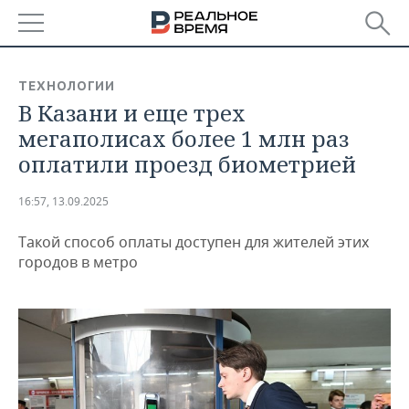
РЕГИОНЫ
ТЕХНОЛОГИИ
В Казани и еще трех
БАШКОРТОСТАН
НОВОСТИ
мегаполисах более 1 млн раз
ТАТАРСТАН
АНАЛИТИКА
оплатили проезд биометрией
УДМУРТИЯ
НОВОСТИ АНАЛИТИКИ
ЭКОНОМИКА
16:57, 13.09.2025
ДЕКЛАРАЦИИ О ДОХОДАХ
НОВОСТИ ЭКОНОМИКИ
ПРОМЫШЛЕННОСТЬ
Такой способ оплаты доступен для жителей этих
городов в метро
КОРОЛИ ГОСЗАКАЗА ПФО
ФИНАНСЫ
НОВОСТИ
НЕДВИЖИМОСТЬ
ПРОМЫШЛЕННОСТИ
ВУЗЫ ТАТАРСТАНА
БАНКИ
НОВОСТИ НЕДВИЖИМОСТИ
АВТО
АГРОПРОМ
КОМУ ПРИНАДЛЕЖАТ
БЮДЖЕТ
НОВОСТИ АВТО
БИЗНЕС
ТОРГОВЫЕ ЦЕНТРЫ
МАШИНОСТРОЕНИЕ
ТАТАРСТАНА
ИНВЕСТИЦИИ
НОВОСТИ БИЗНЕСА
ТЕХНОЛОГИИ