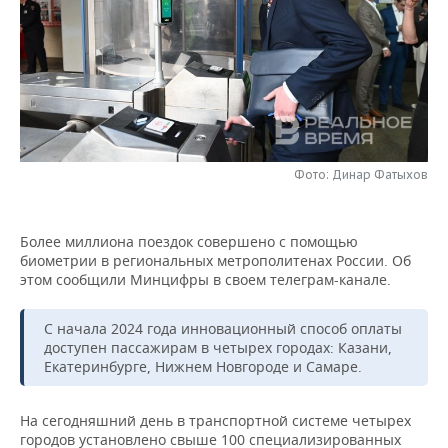
НЕФТЕХИМИЯ
РОЗНИЧНАЯ ТОРГОВЛЯ
НОВОСТИ ТЕХНОЛОГИЙ
МЕРОПРИЯТИЯ
НЕФТЬ
ТРАНСПОРТ
IT
НОВОСТИ МЕРОПРИЯТИЙ
СПОРТ
ОПК
УСЛУГИ
МЕДИА
ВЫЕЗДНАЯ РЕДАКЦИЯ
НОВОСТИ СПОРТА
ОБЩЕСТВО
ЭНЕРГЕТИКА
ТЕЛЕКОММУНИКАЦИИ
БИЗНЕС-БРАНЧИ
ФУТБОЛ
НОВОСТИ ОБЩЕСТВА
ФОТОГАЛЕРЕЯ
Фото: Динар Фатыхов
ONLINE-КОНФЕРЕНЦИИ
ХОККЕЙ
ВЛАСТЬ
СЮЖЕТЫ
Более миллиона поездок совершено с помощью
биометрии в региональных метрополитенах России. Об
ОТКРЫТАЯ ЛЕКЦИЯ
БАСКЕТБОЛ
ИНФРАСТРУКТУРА
СПРАВОЧНИК
этом сообщили Минцифры в своем телеграм-канале.
ВОЛЕЙБОЛ
ИСТОРИЯ
СПИСОК ПЕРСОН
ПОЛНАЯ ВЕРСИЯ
С начала 2024 года инновационный способ оплаты
доступен пассажирам в четырех городах: Казани,
КИБЕРСПОРТ
КУЛЬТУРА
СПИСОК КОМПАНИЙ
Екатеринбурге, Нижнем Новгороде и Самаре.
ФИГУРНОЕ КАТАНИЕ
МЕДИЦИНА
На сегодняшний день в транспортной системе четырех
городов установлено свыше 100 специализированных