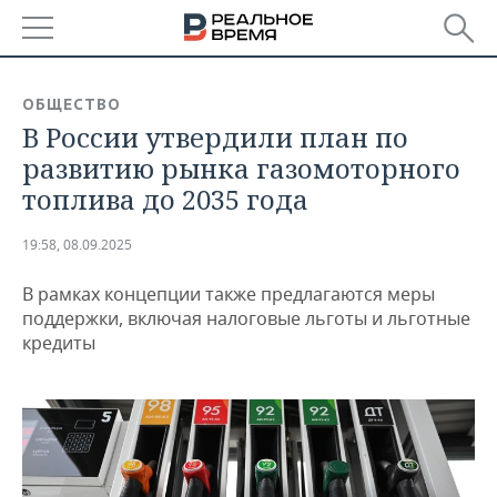
РЕГИОНЫ
ОБЩЕСТВО
В России утвердили план по
БАШКОРТОСТАН
НОВОСТИ
развитию рынка газомоторного
ТАТАРСТАН
АНАЛИТИКА
топлива до 2035 года
УДМУРТИЯ
НОВОСТИ АНАЛИТИКИ
ЭКОНОМИКА
19:58, 08.09.2025
ДЕКЛАРАЦИИ О ДОХОДАХ
НОВОСТИ ЭКОНОМИКИ
ПРОМЫШЛЕННОСТЬ
В рамках концепции также предлагаются меры
поддержки, включая налоговые льготы и льготные
КОРОЛИ ГОСЗАКАЗА ПФО
ФИНАНСЫ
НОВОСТИ
НЕДВИЖИМОСТЬ
кредиты
ПРОМЫШЛЕННОСТИ
ВУЗЫ ТАТАРСТАНА
БАНКИ
НОВОСТИ НЕДВИЖИМОСТИ
АВТО
АГРОПРОМ
КОМУ ПРИНАДЛЕЖАТ
БЮДЖЕТ
НОВОСТИ АВТО
БИЗНЕС
ТОРГОВЫЕ ЦЕНТРЫ
МАШИНОСТРОЕНИЕ
ТАТАРСТАНА
ИНВЕСТИЦИИ
НОВОСТИ БИЗНЕСА
ТЕХНОЛОГИИ