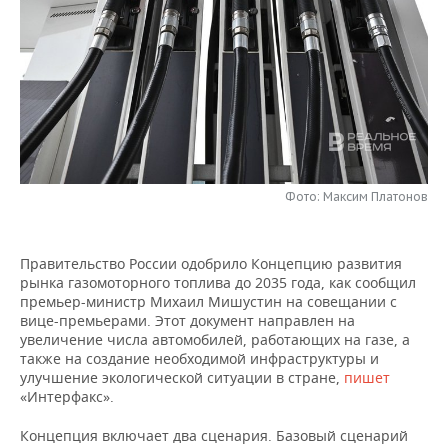
НЕФТЕХИМИЯ
РОЗНИЧНАЯ ТОРГОВЛЯ
НОВОСТИ ТЕХНОЛОГИЙ
МЕРОПРИЯТИЯ
НЕФТЬ
ТРАНСПОРТ
IT
НОВОСТИ МЕРОПРИЯТИЙ
СПОРТ
ОПК
УСЛУГИ
МЕДИА
ВЫЕЗДНАЯ РЕДАКЦИЯ
НОВОСТИ СПОРТА
ОБЩЕСТВО
ЭНЕРГЕТИКА
ТЕЛЕКОММУНИКАЦИИ
БИЗНЕС-БРАНЧИ
ФУТБОЛ
НОВОСТИ ОБЩЕСТВА
ФОТОГАЛЕРЕЯ
Фото: Максим Платонов
ONLINE-КОНФЕРЕНЦИИ
ХОККЕЙ
ВЛАСТЬ
СЮЖЕТЫ
Правительство России одобрило Концепцию развития
ОТКРЫТАЯ ЛЕКЦИЯ
БАСКЕТБОЛ
ИНФРАСТРУКТУРА
СПРАВОЧНИК
рынка газомоторного топлива до 2035 года, как сообщил
премьер-министр Михаил Мишустин на совещании с
ВОЛЕЙБОЛ
ИСТОРИЯ
СПИСОК ПЕРСОН
ПОЛНАЯ ВЕРСИЯ
вице-премьерами. Этот документ направлен на
увеличение числа автомобилей, работающих на газе, а
также на создание необходимой инфраструктуры и
КИБЕРСПОРТ
КУЛЬТУРА
СПИСОК КОМПАНИЙ
улучшение экологической ситуации в стране,
пишет
«Интерфакс».
ФИГУРНОЕ КАТАНИЕ
МЕДИЦИНА
Концепция включает два сценария. Базовый сценарий