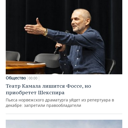
Общество
00:00
Театр Камала лишится Фоссе, но
приобретет Шекспира
Пьеса норвежского драматурга уйдет из репертуара в
декабре: запретили правообладатели