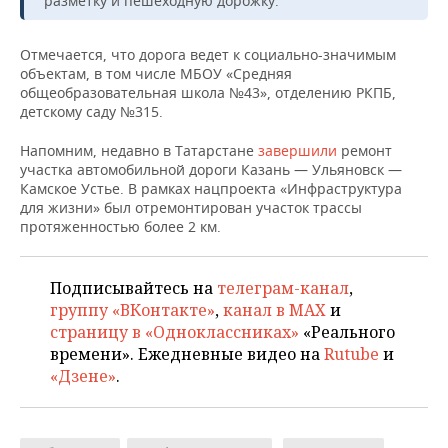
разметку и пешеходную дорожку.
ВОДНЫЕ ВИДЫ СПОРТА
ОБРАЗОВАНИЕ
ХОККЕЙ С МЯЧОМ
ПРОИСШЕСТВИЯ
Отмечается, что дорога ведет к социально-значимым
объектам, в том числе МБОУ «Средняя
общеобразовательная школа №43», отделению РКПБ,
детскому саду №315.
Напомним, недавно в Татарстане
завершили
ремонт
участка автомобильной дороги Казань — Ульяновск —
Камское Устье. В рамках нацпроекта «Инфраструктура
для жизни» был отремонтирован участок трассы
протяженностью более 2 км.
Подписывайтесь на
телеграм-канал
,
группу «ВКонтакте»
,
канал в MAX
и
страницу в «Одноклассниках»
«Реального
времени». Ежедневные видео на
Rutube
и
«Дзене»
.