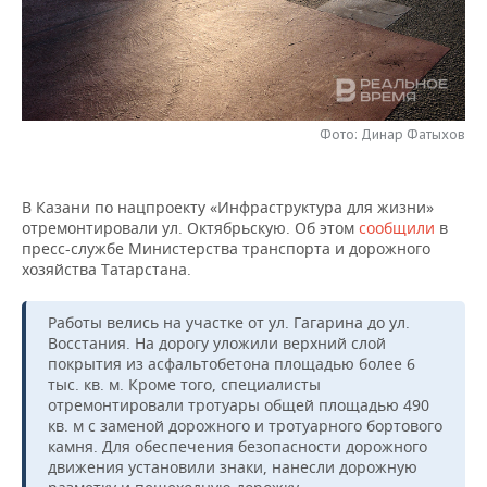
НЕФТЕХИМИЯ
РОЗНИЧНАЯ ТОРГОВЛЯ
НОВОСТИ ТЕХНОЛОГИЙ
МЕРОПРИЯТИЯ
НЕФТЬ
ТРАНСПОРТ
IT
НОВОСТИ МЕРОПРИЯТИЙ
СПОРТ
ОПК
Фото: Динар Фатыхов
УСЛУГИ
МЕДИА
ВЫЕЗДНАЯ РЕДАКЦИЯ
НОВОСТИ СПОРТА
ОБЩЕСТВО
ЭНЕРГЕТИКА
ТЕЛЕКОММУНИКАЦИИ
БИЗНЕС-БРАНЧИ
ФУТБОЛ
НОВОСТИ ОБЩЕСТВА
ФОТОГАЛЕРЕЯ
В Казани по нацпроекту «Инфраструктура для жизни»
отремонтировали ул. Октябрьскую. Об этом
сообщили
в
ONLINE-КОНФЕРЕНЦИИ
ХОККЕЙ
ВЛАСТЬ
СЮЖЕТЫ
пресс-службе Министерства транспорта и дорожного
хозяйства Татарстана.
ОТКРЫТАЯ ЛЕКЦИЯ
БАСКЕТБОЛ
ИНФРАСТРУКТУРА
СПРАВОЧНИК
Работы велись на участке от ул. Гагарина до ул.
ВОЛЕЙБОЛ
ИСТОРИЯ
СПИСОК ПЕРСОН
ПОЛНАЯ ВЕРСИЯ
Восстания. На дорогу уложили верхний слой
покрытия из асфальтобетона площадью более 6
тыс. кв. м. Кроме того, специалисты
КИБЕРСПОРТ
КУЛЬТУРА
СПИСОК КОМПАНИЙ
отремонтировали тротуары общей площадью 490
кв. м с заменой дорожного и тротуарного бортового
ФИГУРНОЕ КАТАНИЕ
МЕДИЦИНА
камня. Для обеспечения безопасности дорожного
движения установили знаки, нанесли дорожную