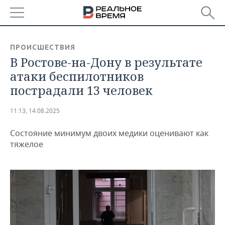
РЕГИОНЫ
ПРОИСШЕСТВИЯ
В Ростове-на-Дону в результате
БАШКОРТОСТАН
НОВОСТИ
атаки беспилотников
ТАТАРСТАН
АНАЛИТИКА
пострадали 13 человек
УДМУРТИЯ
НОВОСТИ АНАЛИТИКИ
ЭКОНОМИКА
11:13, 14.08.2025
ДЕКЛАРАЦИИ О ДОХОДАХ
НОВОСТИ ЭКОНОМИКИ
ПРОМЫШЛЕННОСТЬ
Состояние минимум двоих медики оценивают как
тяжелое
КОРОЛИ ГОСЗАКАЗА ПФО
ФИНАНСЫ
НОВОСТИ
НЕДВИЖИМОСТЬ
ПРОМЫШЛЕННОСТИ
ВУЗЫ ТАТАРСТАНА
БАНКИ
НОВОСТИ НЕДВИЖИМОСТИ
АВТО
АГРОПРОМ
КОМУ ПРИНАДЛЕЖАТ
БЮДЖЕТ
НОВОСТИ АВТО
БИЗНЕС
ТОРГОВЫЕ ЦЕНТРЫ
МАШИНОСТРОЕНИЕ
ТАТАРСТАНА
ИНВЕСТИЦИИ
НОВОСТИ БИЗНЕСА
ТЕХНОЛОГИИ