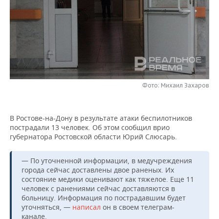
НЕФТЕХИМИЯ
РОЗНИЧНАЯ ТОРГОВЛЯ
НОВОСТИ ТЕХНОЛОГИЙ
МЕРОПРИЯТИЯ
НЕФТЬ
ТРАНСПОРТ
IT
НОВОСТИ МЕРОПРИЯТИЙ
СПОРТ
ОПК
УСЛУГИ
МЕДИА
ВЫЕЗДНАЯ РЕДАКЦИЯ
НОВОСТИ СПОРТА
ОБЩЕСТВО
ЭНЕРГЕТИКА
ТЕЛЕКОММУНИКАЦИИ
БИЗНЕС-БРАНЧИ
ФУТБОЛ
НОВОСТИ ОБЩЕСТВА
ФОТОГАЛЕРЕЯ
Фото: Михаил Захаров
ONLINE-КОНФЕРЕНЦИИ
ХОККЕЙ
ВЛАСТЬ
СЮЖЕТЫ
В Ростове-на-Дону в результате атаки беспилотников
пострадали 13 человек. Об этом сообщил врио
ОТКРЫТАЯ ЛЕКЦИЯ
БАСКЕТБОЛ
ИНФРАСТРУКТУРА
СПРАВОЧНИК
губернатора Ростовской области Юрий Слюсарь.
ВОЛЕЙБОЛ
ИСТОРИЯ
СПИСОК ПЕРСОН
ПОЛНАЯ ВЕРСИЯ
— По уточненной информации, в медучреждения
города сейчас доставлены двое раненых. Их
КИБЕРСПОРТ
КУЛЬТУРА
СПИСОК КОМПАНИЙ
состояние медики оценивают как тяжелое. Еще 11
человек с ранениями сейчас доставляются в
ФИГУРНОЕ КАТАНИЕ
МЕДИЦИНА
больницу. Информация по пострадавшим будет
уточняться, —
написал
он в своем телеграм-
канале.