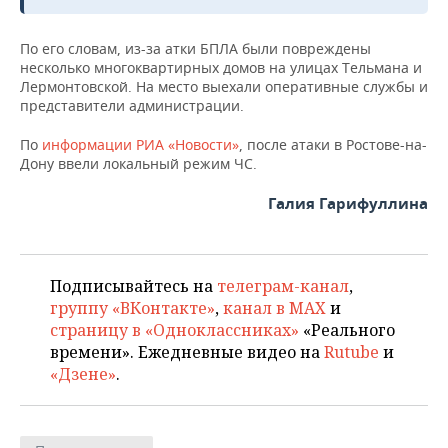
ВОДНЫЕ ВИДЫ СПОРТА
ОБРАЗОВАНИЕ
По его словам, из-за атки БПЛА были повреждены
ХОККЕЙ С МЯЧОМ
ПРОИСШЕСТВИЯ
несколько многоквартирных домов на улицах Тельмана и
Лермонтовской. На место выехали оперативные службы и
представители администрации.
По
информации РИА «Новости»
, после атаки в Ростове-на-
Дону ввели локальный режим ЧС.
Галия Гарифуллина
Подписывайтесь на
телеграм-канал
,
группу «ВКонтакте»
,
канал в MAX
и
страницу в «Одноклассниках»
«Реального
времени». Ежедневные видео на
Rutube
и
«Дзене»
.