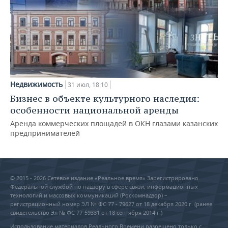
Недвижимость
31 июл, 18:10
Бизнес в объекте культурного наследия:
особенности национальной аренды
Аренда коммерческих площадей в ОКН глазами казанских
предпринимателей
© 2015 - 2026 Сетевое издание «Реальное время» Зарегистрировано
Федеральной службой по надзору в сфере связи, информационных
технологий и массовых коммуникаций (Роскомнадзор) –
регистрационный номер ЭЛ № ФС 77 - 79627 от 18 декабря 2020 г. (ранее
свидетельство Эл № ФС 77-59331 от 18 сентября 2014 г.)
Использование материалов Реального Времени разрешено только с