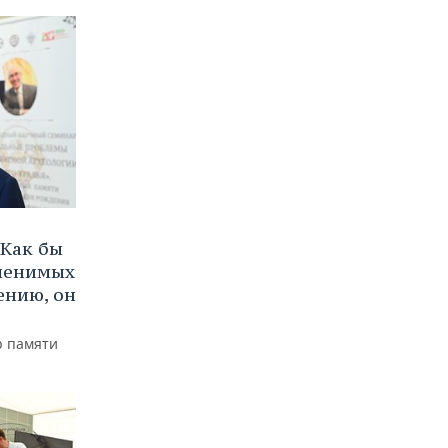
Как бы
аменимых
ению, он
р памяти