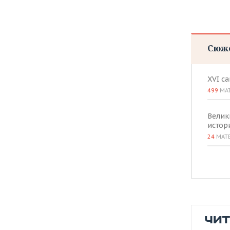
Сюж
XVI с
499
МА
Велик
истор
24
МАТ
ЧИ