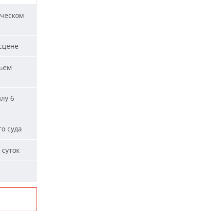
ическом
сцене
ъем
лу 6
о суда
 суток