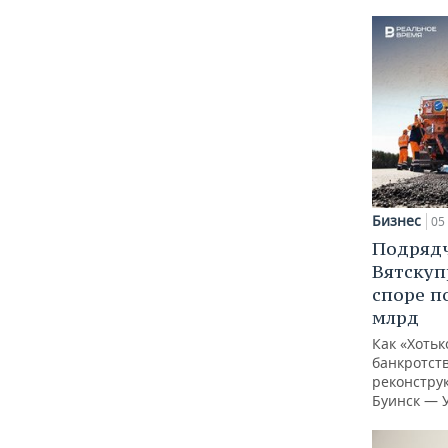
Бизнес
05 
Подрядч
Вятскуп
споре п
млрд
Как «Хотьк
банкротств
реконстру
Буинск — 