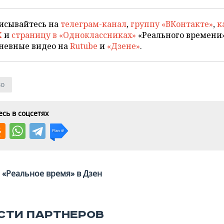
исывайтесь на
телеграм-канал
,
группу «ВКонтакте»
,
к
X
и
страницу в «Одноклассниках»
«Реального времени»
невные видео на
Rutube
и
«Дзене»
.
во
сь в соцсетях
«Реальное время» в Дзен
СТИ ПАРТНЕРОВ