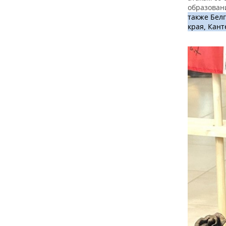
ВОДНЫЕ ВИДЫ СПОРТА
ОБРАЗОВАНИЕ
образован
также Белг
ХОККЕЙ С МЯЧОМ
ПРОИСШЕСТВИЯ
края, Кан