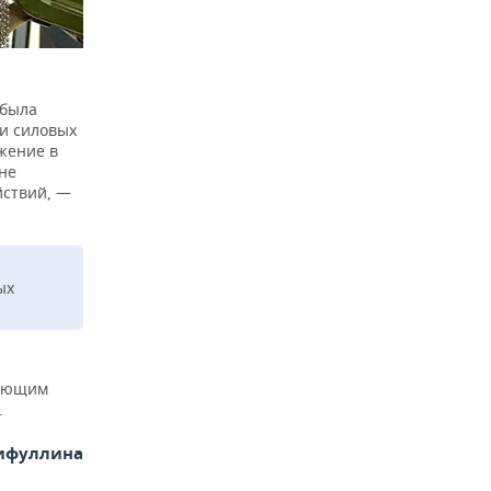
 была
ки силовых
жение в
не
йствий, —
ых
лающим
.
рифуллина