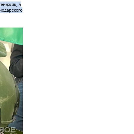
ленджик, а
нодарского