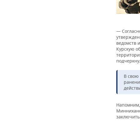
— Согласн
утвержден
ведомств 
Курскую о
территори
подчеркнул
В свою
ранени
действ
Напомним,
Миннихан
заключить 