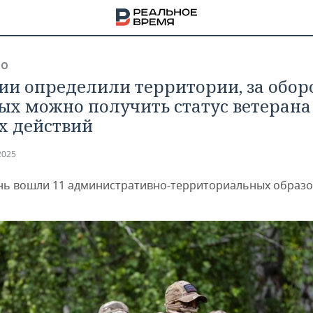
ВО
сии определили территории, за обор
ых можно получить статус ветерана
х действий
2025
нь вошли 11 административно-территориальных образ
НА