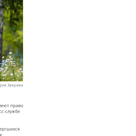
рия Зверева
меют право
сс-службе
вергшихся
х