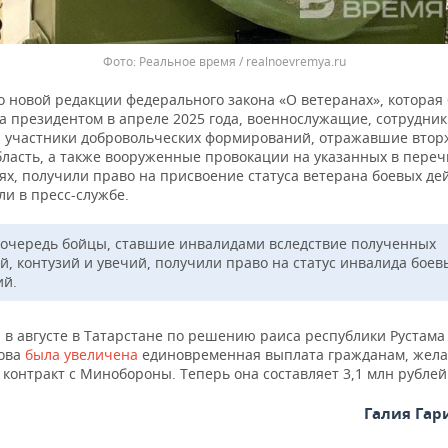
Реальное время / realnoevremya.ru
о новой редакции федерального закона «О ветеранах», которая
а президентом в апреле 2025 года, военнослужащие, сотрудни
и участники добровольческих формирований, отражавшие втор
бласть, а также вооруженные провокации на указанных в переч
ях, получили право на присвоение статуса ветерана боевых де
и в пресс-службе.
 очередь бойцы, ставшие инвалидами вследствие полученных
й, контузий и увечий, получили право на статус инвалида боев
ий.
 в августе в Татарстане по решению раиса республики Рустама
ова
была увеличена
единовременная выплата гражданам, же
контракт с Минобороны. Теперь она составляет 3,1 млн рублей
Галия Га