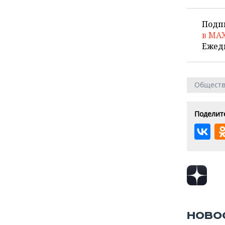
Подп
в MA
Ежед
Общест
Поделите
НОВО