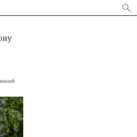
ону
ований