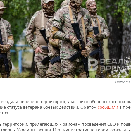
Фото: Ма
утвердили перечень территорий, участники обороны которых и
ие статуса ветерана боевых действий. Об этом
сообщили
в пре
ства.
ь территорий, прилегающих к районам проведения СВО и под
 стороны Украины, вошли 11 административно-территориальны