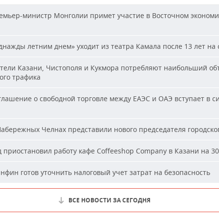
мьер-министр Монголии примет участие в Восточном эконом
нажды летним днем» уходит из театра Камала после 13 лет на 
ели Казани, Чистополя и Кукмора потребляют наибольший об
ого трафика
лашение о свободной торговле между ЕАЭС и ОАЭ вступает в си
абережных Челнах представили нового председателя городског
 приостановил работу кафе Coffeeshop Company в Казани на 30
фин готов уточнить налоговый учет затрат на безопасность
ВСЕ НОВОСТИ ЗА СЕГОДНЯ