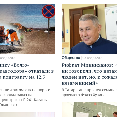
Общество
авг, 00:00
03 авг, 00:00
ику «Волго-
Рифкат Минниханов: «
равтодора» отказали в
ни говорили, что нез
о контракту на 12,9
людей нет, но, к сожал
незаменимый»
овский автомост» на пороге
В Татарстане прошел семина
а сорвал заказ на
археолога Фаяза Хузина
кцию трассы Р‑241 Казань —
Ульяновск