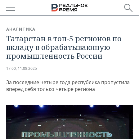
РЕГИОНЫ
АНАЛИТИКА
Татарстан в топ-5 регионов по
БАШКОРТОСТАН
НОВОСТИ
вкладу в обрабатывающую
ТАТАРСТАН
АНАЛИТИКА
промышленность России
УДМУРТИЯ
НОВОСТИ АНАЛИТИКИ
ЭКОНОМИКА
17:00, 11.08.2025
ДЕКЛАРАЦИИ О ДОХОДАХ
НОВОСТИ ЭКОНОМИКИ
ПРОМЫШЛЕННОСТЬ
За последние четыре года республика пропустила
вперед себя только четыре региона
КОРОЛИ ГОСЗАКАЗА ПФО
ФИНАНСЫ
НОВОСТИ
НЕДВИЖИМОСТЬ
ПРОМЫШЛЕННОСТИ
ВУЗЫ ТАТАРСТАНА
БАНКИ
НОВОСТИ НЕДВИЖИМОСТИ
АВТО
АГРОПРОМ
КОМУ ПРИНАДЛЕЖАТ
БЮДЖЕТ
НОВОСТИ АВТО
БИЗНЕС
ТОРГОВЫЕ ЦЕНТРЫ
МАШИНОСТРОЕНИЕ
ТАТАРСТАНА
ИНВЕСТИЦИИ
НОВОСТИ БИЗНЕСА
ТЕХНОЛОГИИ