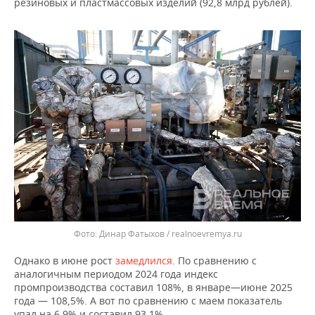
резиновых и пластмассовых изделий (92,8 млрд рублей).
Динар Фатыхов / realnoevremya.ru
Однако в июне рост
замедлился
. По сравнению с
аналогичным периодом 2024 года индекс
промпроизводства составил 108%, в январе—июне 2025
года — 108,5%. А вот по сравнению с маем показатель
упал на 6,9% и составил 93,1%.