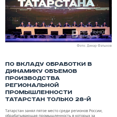
НЕФТЕХИМИЯ
РОЗНИЧНАЯ ТОРГОВЛЯ
НОВОСТИ ТЕХНОЛОГИЙ
МЕРОПРИЯТИЯ
НЕФТЬ
ТРАНСПОРТ
IT
НОВОСТИ МЕРОПРИЯТИЙ
СПОРТ
ОПК
УСЛУГИ
МЕДИА
ВЫЕЗДНАЯ РЕДАКЦИЯ
НОВОСТИ СПОРТА
ОБЩЕСТВО
ЭНЕРГЕТИКА
ТЕЛЕКОММУНИКАЦИИ
БИЗНЕС-БРАНЧИ
ФУТБОЛ
НОВОСТИ ОБЩЕСТВА
ФОТОГАЛЕРЕЯ
Фото: Динар Фатыхов
ONLINE-КОНФЕРЕНЦИИ
ХОККЕЙ
ВЛАСТЬ
СЮЖЕТЫ
ПО ВКЛАДУ ОБРАБОТКИ В
ОТКРЫТАЯ ЛЕКЦИЯ
БАСКЕТБОЛ
ИНФРАСТРУКТУРА
СПРАВОЧНИК
ДИНАМИКУ ОБЪЕМОВ
ПРОИЗВОДСТВА
ВОЛЕЙБОЛ
ИСТОРИЯ
СПИСОК ПЕРСОН
ПОЛНАЯ ВЕРСИЯ
РЕГИОНАЛЬНОЙ
ПРОМЫШЛЕННОСТИ
КИБЕРСПОРТ
КУЛЬТУРА
СПИСОК КОМПАНИЙ
ТАТАРСТАН ТОЛЬКО 28-Й
ФИГУРНОЕ КАТАНИЕ
МЕДИЦИНА
Татарстан занял пятое место среди регионов России,
обрабатывающая промышленность в которых за