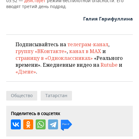
03:52 —
действует
режим беспилотной опасности. Его
ВОДНЫЕ ВИДЫ СПОРТА
ОБРАЗОВАНИЕ
вводят третий день подряд.
ХОККЕЙ С МЯЧОМ
ПРОИСШЕСТВИЯ
Галия Гарифуллина
Подписывайтесь на
телеграм-канал
,
группу «ВКонтакте»
,
канал в MAX
и
страницу в «Одноклассниках»
«Реального
времени». Ежедневные видео на
Rutube
и
«Дзене»
.
Общество
Татарстан
Поделитесь в соцсетях