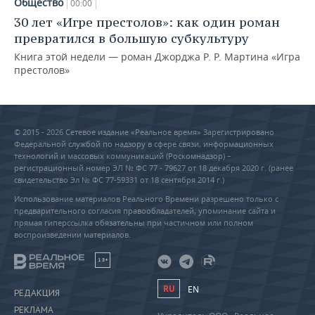
Общество
00:00
30 лет «Игре престолов»: как один роман
превратился в большую субкультуру
Книга этой недели — роман Джорджа Р. Р. Мартина «Игра
престолов»
© 2015 - 2026 Сетевое издание «Реальное время» Зарегистрировано
Федеральной службой по надзору в сфере связи, информационных
технологий и массовых коммуникаций (Роскомнадзор) –
регистрационный номер ЭЛ № ФС 77 - 79627 от 18 декабря 2020 г. (ранее
свидетельство Эл № ФС 77-59331 от 18 сентября 2014 г.)
Использование материалов Реального Времени разрешено только с
предварительного согласия правообладателей, упоминание сайта и
прямая гиперссылка обязательны при частичном или полном
воспроизведении материалов.
18+
RU
EN
РЕДАКЦИЯ
РЕКЛАМА