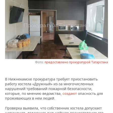
НЕФТЕХИМИЯ
РОЗНИЧНАЯ ТОРГОВЛЯ
НОВОСТИ ТЕХНОЛОГИЙ
МЕРОПРИЯТИЯ
НЕФТЬ
ТРАНСПОРТ
IT
НОВОСТИ МЕРОПРИЯТИЙ
СПОРТ
ОПК
УСЛУГИ
МЕДИА
ВЫЕЗДНАЯ РЕДАКЦИЯ
НОВОСТИ СПОРТА
ОБЩЕСТВО
ЭНЕРГЕТИКА
ТЕЛЕКОММУНИКАЦИИ
БИЗНЕС-БРАНЧИ
ФУТБОЛ
НОВОСТИ ОБЩЕСТВА
ФОТОГАЛЕРЕЯ
ONLINE-КОНФЕРЕНЦИИ
ХОККЕЙ
ВЛАСТЬ
СЮЖЕТЫ
Фото:
предоставлено прокуратурой Татарстана
ОТКРЫТАЯ ЛЕКЦИЯ
БАСКЕТБОЛ
ИНФРАСТРУКТУРА
СПРАВОЧНИК
ВОЛЕЙБОЛ
ИСТОРИЯ
СПИСОК ПЕРСОН
ПОЛНАЯ ВЕРСИЯ
В Нижнекамске прокуратура требует приостановить
работу хостела «Дружный» из-за многочисленных
нарушений требований пожарной безопасности,
КИБЕРСПОРТ
КУЛЬТУРА
СПИСОК КОМПАНИЙ
которые, по мнению ведомства,
создают
опасность для
проживающих в нем людей.
ФИГУРНОЕ КАТАНИЕ
МЕДИЦИНА
Проверка выявила, что собственник хостела допускает
нарушения, делающие дальнейшее осуществление его