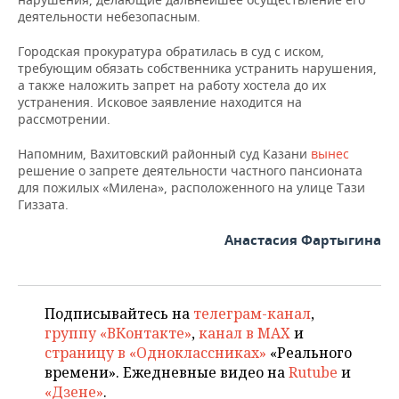
ВОДНЫЕ ВИДЫ СПОРТА
ОБРАЗОВАНИЕ
деятельности небезопасным.
ХОККЕЙ С МЯЧОМ
ПРОИСШЕСТВИЯ
Городская прокуратура обратилась в суд с иском,
требующим обязать собственника устранить нарушения,
а также наложить запрет на работу хостела до их
устранения. Исковое заявление находится на
рассмотрении.
Напомним, Вахитовский районный суд Казани
вынес
решение о запрете деятельности частного пансионата
для пожилых «Милена», расположенного на улице Тази
Гиззата.
Анастасия Фартыгина
Подписывайтесь на
телеграм-канал
,
группу «ВКонтакте»
,
канал в MAX
и
страницу в «Одноклассниках»
«Реального
времени». Ежедневные видео на
Rutube
и
«Дзене»
.