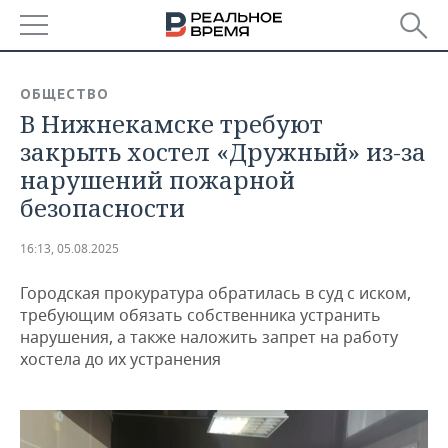
РЕГИОНЫ
ОБЩЕСТВО
В Нижнекамске требуют
БАШКОРТОСТАН
НОВОСТИ
закрыть хостел «Дружный» из-за
ТАТАРСТАН
АНАЛИТИКА
нарушений пожарной
безопасности
УДМУРТИЯ
НОВОСТИ АНАЛИТИКИ
ЭКОНОМИКА
16:13, 05.08.2025
ДЕКЛАРАЦИИ О ДОХОДАХ
НОВОСТИ ЭКОНОМИКИ
ПРОМЫШЛЕННОСТЬ
Городская прокуратура обратилась в суд с иском,
КОРОЛИ ГОСЗАКАЗА ПФО
ФИНАНСЫ
НОВОСТИ
НЕДВИЖИМОСТЬ
требующим обязать собственника устранить
ПРОМЫШЛЕННОСТИ
нарушения, а также наложить запрет на работу
ВУЗЫ ТАТАРСТАНА
БАНКИ
НОВОСТИ НЕДВИЖИМОСТИ
АВТО
хостела до их устранения
АГРОПРОМ
КОМУ ПРИНАДЛЕЖАТ
БЮДЖЕТ
НОВОСТИ АВТО
БИЗНЕС
ТОРГОВЫЕ ЦЕНТРЫ
МАШИНОСТРОЕНИЕ
ТАТАРСТАНА
ИНВЕСТИЦИИ
НОВОСТИ БИЗНЕСА
ТЕХНОЛОГИИ