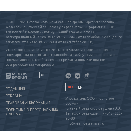
© 2015 - 2026 Сетевое издание «Реальное время» Зарегистрировано
Федеральной службой по надзору в сфере связи, информационных
технологий и массовых коммуникаций (Роскомнадзор) –
регистрационный номер ЭЛ № ФС 77 - 79627 от 18 декабря 2020 г. (ранее
свидетельство Эл № ФС 77-59331 от 18 сентября 2014 г.)
Использование материалов Реального Времени разрешено только с
предварительного согласия правообладателей, упоминание сайта и
прямая гиперссылка обязательны при частичном или полном
воспроизведении материалов.
18+
RU
EN
РЕДАКЦИЯ
РЕКЛАМА
Учредитель ООО «Реальное
ПРАВОВАЯ ИНФОРМАЦИЯ
время»
Главный редактор Саушина А.А.
ПОЛИТИКА О ПЕРСОНАЛЬНЫХ
Телефон редакции: +7 (843) 222-
ДАННЫХ
90-80
info@realnoevremya.ru