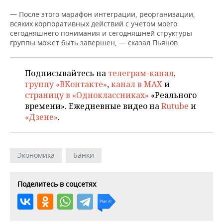
ВОДНЫЕ ВИДЫ СПОРТА
ОБРАЗОВАНИЕ
— После этого марафон интеграции, реорганизации,
всяких корпоративных действий с учетом моего
ХОККЕЙ С МЯЧОМ
ПРОИСШЕСТВИЯ
сегодняшнего понимания и сегодняшней структуры
группы может быть завершен, — сказал Пьянов.
Подписывайтесь на
телеграм-канал
,
группу «ВКонтакте»
,
канал в MAX
и
страницу в «Одноклассниках»
«Реального
времени». Ежедневные видео на
Rutube
и
«Дзене»
.
Экономика
Банки
Поделитесь в соцсетях