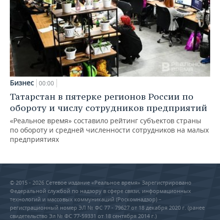
Бизнес
00:00
Татарстан в пятерке регионов России по
обороту и числу сотрудников предприятий
«Реальное время» составило рейтинг субъектов страны
по обороту и средней численности сотрудников на малых
предприятиях
© 2015 - 2026 Сетевое издание «Реальное время» Зарегистрировано
Федеральной службой по надзору в сфере связи, информационных
технологий и массовых коммуникаций (Роскомнадзор) –
регистрационный номер ЭЛ № ФС 77 - 79627 от 18 декабря 2020 г. (ранее
свидетельство Эл № ФС 77-59331 от 18 сентября 2014 г.)