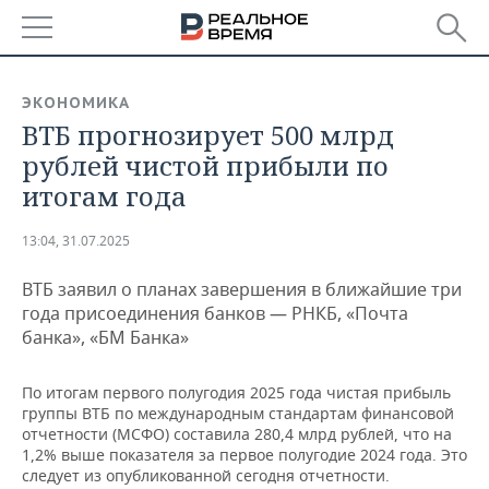
РЕГИОНЫ
ЭКОНОМИКА
ВТБ прогнозирует 500 млрд
БАШКОРТОСТАН
НОВОСТИ
рублей чистой прибыли по
ТАТАРСТАН
АНАЛИТИКА
итогам года
УДМУРТИЯ
НОВОСТИ АНАЛИТИКИ
ЭКОНОМИКА
13:04, 31.07.2025
ДЕКЛАРАЦИИ О ДОХОДАХ
НОВОСТИ ЭКОНОМИКИ
ПРОМЫШЛЕННОСТЬ
ВТБ заявил о планах завершения в ближайшие три
года присоединения банков — РНКБ, «Почта
КОРОЛИ ГОСЗАКАЗА ПФО
ФИНАНСЫ
НОВОСТИ
НЕДВИЖИМОСТЬ
банка», «БМ Банка»
ПРОМЫШЛЕННОСТИ
ВУЗЫ ТАТАРСТАНА
БАНКИ
НОВОСТИ НЕДВИЖИМОСТИ
АВТО
По итогам первого полугодия 2025 года чистая прибыль
АГРОПРОМ
группы ВТБ по международным стандартам финансовой
КОМУ ПРИНАДЛЕЖАТ
БЮДЖЕТ
НОВОСТИ АВТО
БИЗНЕС
отчетности (МСФО) составила 280,4 млрд рублей, что на
ТОРГОВЫЕ ЦЕНТРЫ
МАШИНОСТРОЕНИЕ
1,2% выше показателя за первое полугодие 2024 года. Это
ТАТАРСТАНА
следует из опубликованной сегодня отчетности.
ИНВЕСТИЦИИ
НОВОСТИ БИЗНЕСА
ТЕХНОЛОГИИ