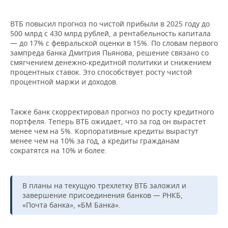
НЕФТЕХИМИЯ
РОЗНИЧНАЯ ТОРГОВЛЯ
НОВОСТИ ТЕХНОЛОГИЙ
МЕРОПРИЯТИЯ
ВТБ повысил прогноз по чистой прибыли в 2025 году до
НЕФТЬ
500 млрд с 430 млрд рублей, а рентабельность капитала
ТРАНСПОРТ
IT
НОВОСТИ МЕРОПРИЯТИЙ
СПОРТ
— до 17% с февральской оценки в 15%. По словам первого
ОПК
зампреда банка Дмитрия Пьянова, решение связано со
смягчением денежно-кредитной политики и снижением
УСЛУГИ
МЕДИА
ВЫЕЗДНАЯ РЕДАКЦИЯ
НОВОСТИ СПОРТА
ОБЩЕСТВО
процентных ставок. Это способствует росту чистой
ЭНЕРГЕТИКА
процентной маржи и доходов.
ТЕЛЕКОММУНИКАЦИИ
БИЗНЕС-БРАНЧИ
ФУТБОЛ
НОВОСТИ ОБЩЕСТВА
ФОТОГАЛЕРЕЯ
Также банк скорректировал прогноз по росту кредитного
ONLINE-КОНФЕРЕНЦИИ
ХОККЕЙ
ВЛАСТЬ
СЮЖЕТЫ
портфеля. Теперь ВТБ ожидает, что за год он вырастет
менее чем на 5%. Корпоративные кредиты вырастут
ОТКРЫТАЯ ЛЕКЦИЯ
БАСКЕТБОЛ
ИНФРАСТРУКТУРА
СПРАВОЧНИК
менее чем на 10% за год, а кредиты гражданам
сократятся на 10% и более.
ВОЛЕЙБОЛ
ИСТОРИЯ
СПИСОК ПЕРСОН
ПОЛНАЯ ВЕРСИЯ
КИБЕРСПОРТ
КУЛЬТУРА
СПИСОК КОМПАНИЙ
В планы на текущую трехлетку ВТБ заложил и
завершение присоединения банков — РНКБ,
«Почта банка», «БМ Банка».
ФИГУРНОЕ КАТАНИЕ
МЕДИЦИНА