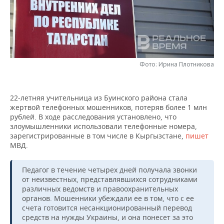
НЕФТЕХИМИЯ
РОЗНИЧНАЯ ТОРГОВЛЯ
НОВОСТИ ТЕХНОЛОГИЙ
МЕРОПРИЯТИЯ
НЕФТЬ
ТРАНСПОРТ
IT
НОВОСТИ МЕРОПРИЯТИЙ
СПОРТ
ОПК
УСЛУГИ
МЕДИА
ВЫЕЗДНАЯ РЕДАКЦИЯ
НОВОСТИ СПОРТА
ОБЩЕСТВО
Фото: Ирина Плотникова
ЭНЕРГЕТИКА
ТЕЛЕКОММУНИКАЦИИ
БИЗНЕС-БРАНЧИ
ФУТБОЛ
НОВОСТИ ОБЩЕСТВА
ФОТОГАЛЕРЕЯ
22-летняя учительница из Буинского района стала
жертвой телефонных мошенников, потеряв более 1 млн
ONLINE-КОНФЕРЕНЦИИ
ХОККЕЙ
ВЛАСТЬ
СЮЖЕТЫ
рублей. В ходе расследования установлено, что
злоумышленники использовали телефонные номера,
ОТКРЫТАЯ ЛЕКЦИЯ
БАСКЕТБОЛ
ИНФРАСТРУКТУРА
СПРАВОЧНИК
зарегистрированные в том числе в Кыргызстане,
пишет
МВД.
ВОЛЕЙБОЛ
ИСТОРИЯ
СПИСОК ПЕРСОН
ПОЛНАЯ ВЕРСИЯ
Педагог в течение четырех дней получала звонки
КИБЕРСПОРТ
КУЛЬТУРА
СПИСОК КОМПАНИЙ
от неизвестных, представлявшихся сотрудниками
различных ведомств и правоохранительных
органов. Мошенники убеждали ее в том, что с ее
ФИГУРНОЕ КАТАНИЕ
МЕДИЦИНА
счета готовится несанкционированный перевод
средств на нужды Украины, и она понесет за это