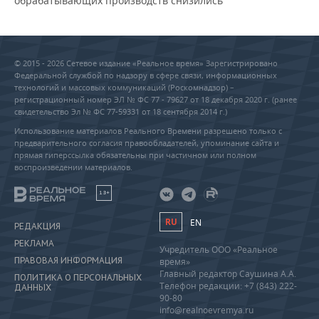
обрабатывающих производств снизились
© 2015 - 2026 Сетевое издание «Реальное время» Зарегистрировано
Федеральной службой по надзору в сфере связи, информационных
технологий и массовых коммуникаций (Роскомнадзор) –
регистрационный номер ЭЛ № ФС 77 - 79627 от 18 декабря 2020 г. (ранее
свидетельство Эл № ФС 77-59331 от 18 сентября 2014 г.)
Использование материалов Реального Времени разрешено только с
предварительного согласия правообладателей, упоминание сайта и
прямая гиперссылка обязательны при частичном или полном
воспроизведении материалов.
18+
RU
EN
РЕДАКЦИЯ
РЕКЛАМА
Учредитель ООО «Реальное
ПРАВОВАЯ ИНФОРМАЦИЯ
время»
Главный редактор Саушина А.А.
ПОЛИТИКА О ПЕРСОНАЛЬНЫХ
Телефон редакции: +7 (843) 222-
ДАННЫХ
90-80
info@realnoevremya.ru