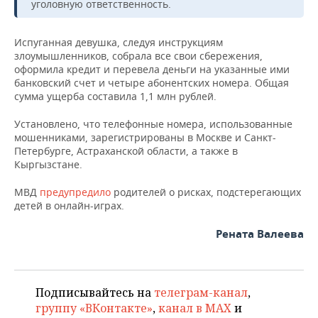
ВОДНЫЕ ВИДЫ СПОРТА
ОБРАЗОВАНИЕ
уголовную ответственность.
ХОККЕЙ С МЯЧОМ
ПРОИСШЕСТВИЯ
Испуганная девушка, следуя инструкциям
злоумышленников, собрала все свои сбережения,
оформила кредит и перевела деньги на указанные ими
банковский счет и четыре абонентских номера. Общая
сумма ущерба составила 1,1 млн рублей.
Установлено, что телефонные номера, использованные
мошенниками, зарегистрированы в Москве и Санкт-
Петербурге, Астраханской области, а также в
Кыргызстане.
МВД
предупредило
родителей о рисках, подстерегающих
детей в онлайн-играх.
Рената Валеева
Подписывайтесь на
телеграм-канал
,
группу «ВКонтакте»
,
канал в MAX
и