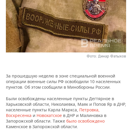
НЕФТЕХИМИЯ
РОЗНИЧНАЯ ТОРГОВЛЯ
НОВОСТИ ТЕХНОЛОГИЙ
МЕРОПРИЯТИЯ
НЕФТЬ
ТРАНСПОРТ
IT
НОВОСТИ МЕРОПРИЯТИЙ
СПОРТ
ОПК
УСЛУГИ
МЕДИА
ВЫЕЗДНАЯ РЕДАКЦИЯ
НОВОСТИ СПОРТА
ОБЩЕСТВО
ЭНЕРГЕТИКА
ТЕЛЕКОММУНИКАЦИИ
БИЗНЕС-БРАНЧИ
ФУТБОЛ
НОВОСТИ ОБЩЕСТВА
ФОТОГАЛЕРЕЯ
Фото: Динар Фатыхов
ONLINE-КОНФЕРЕНЦИИ
ХОККЕЙ
ВЛАСТЬ
СЮЖЕТЫ
За прошедшую неделю в зоне специальной военной
ОТКРЫТАЯ ЛЕКЦИЯ
БАСКЕТБОЛ
ИНФРАСТРУКТУРА
СПРАВОЧНИК
операции военные силы РФ освободили 10 населенных
пунктов. Об этом сообщили в Минобороны России.
ВОЛЕЙБОЛ
ИСТОРИЯ
СПИСОК ПЕРСОН
ПОЛНАЯ ВЕРСИЯ
Были освобождены населенные пункты Дегтярное в
Харьковской области, Николаевка, Маяк и Попов Яр в ДНР,
КИБЕРСПОРТ
КУЛЬТУРА
СПИСОК КОМПАНИЙ
населенные пункты Карла Маркса,
Петровка,
Воскресенка
и
Новохатское
в ДНР и Малиновка в
ФИГУРНОЕ КАТАНИЕ
МЕДИЦИНА
Запорожской области. Также
было освобождено
Каменское в Запорожской области.