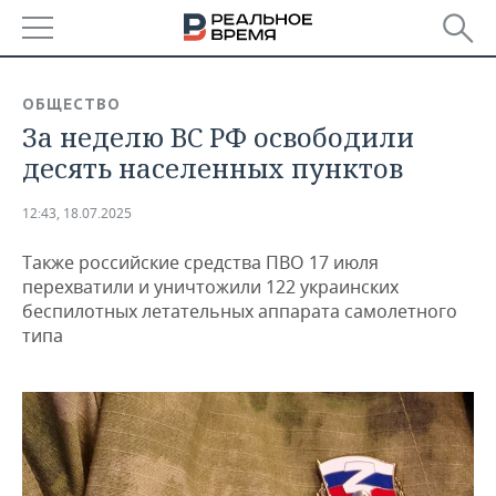
РЕГИОНЫ
ОБЩЕСТВО
За неделю ВС РФ освободили
БАШКОРТОСТАН
НОВОСТИ
десять населенных пунктов
ТАТАРСТАН
АНАЛИТИКА
12:43, 18.07.2025
УДМУРТИЯ
НОВОСТИ АНАЛИТИКИ
ЭКОНОМИКА
Также российские средства ПВО 17 июля
ДЕКЛАРАЦИИ О ДОХОДАХ
НОВОСТИ ЭКОНОМИКИ
ПРОМЫШЛЕННОСТЬ
перехватили и уничтожили 122 украинских
беспилотных летательных аппарата самолетного
КОРОЛИ ГОСЗАКАЗА ПФО
ФИНАНСЫ
НОВОСТИ
НЕДВИЖИМОСТЬ
типа
ПРОМЫШЛЕННОСТИ
ВУЗЫ ТАТАРСТАНА
БАНКИ
НОВОСТИ НЕДВИЖИМОСТИ
АВТО
АГРОПРОМ
КОМУ ПРИНАДЛЕЖАТ
БЮДЖЕТ
НОВОСТИ АВТО
БИЗНЕС
ТОРГОВЫЕ ЦЕНТРЫ
МАШИНОСТРОЕНИЕ
ТАТАРСТАНА
ИНВЕСТИЦИИ
НОВОСТИ БИЗНЕСА
ТЕХНОЛОГИИ