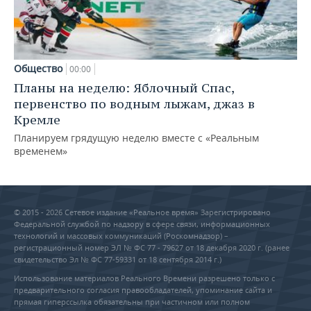
Общество
00:00
Планы на неделю: Яблочный Спас,
первенство по водным лыжам, джаз в
Кремле
Планируем грядущую неделю вместе с «Реальным
временем»
© 2015 - 2026 Сетевое издание «Реальное время» Зарегистрировано
Федеральной службой по надзору в сфере связи, информационных
технологий и массовых коммуникаций (Роскомнадзор) –
регистрационный номер ЭЛ № ФС 77 - 79627 от 18 декабря 2020 г. (ранее
свидетельство Эл № ФС 77-59331 от 18 сентября 2014 г.)
Использование материалов Реального Времени разрешено только с
предварительного согласия правообладателей, упоминание сайта и
прямая гиперссылка обязательны при частичном или полном