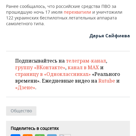
ВОДНЫЕ ВИДЫ СПОРТА
ОБРАЗОВАНИЕ
Ранее сообщалось, что российские средства ПВО за
прошедшую ночь 17 июля
перехватили
и уничтожили
ХОККЕЙ С МЯЧОМ
ПРОИСШЕСТВИЯ
122 украинских беспилотных летательных аппарата
самолетного типа.
Дарья Сайфиева
Подписывайтесь на
телеграм-канал
,
группу «ВКонтакте»
,
канал в MAX
и
страницу в «Одноклассниках»
«Реального
времени». Ежедневные видео на
Rutube
и
«Дзене»
.
Общество
Поделитесь в соцсетях