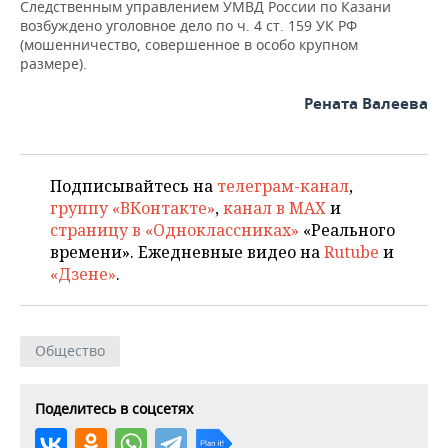
ВОДНЫЕ ВИДЫ СПОРТА
ОБРАЗОВАНИЕ
Следственным управлением УМВД России по Казани
возбуждено уголовное дело по ч. 4 ст. 159 УК РФ
(мошенничество, совершенное в особо крупном
ХОККЕЙ С МЯЧОМ
ПРОИСШЕСТВИЯ
размере).
Рената Валеева
Подписывайтесь на
телеграм-канал
,
группу «ВКонтакте»
,
канал в MAX
и
страницу в «Одноклассниках»
«Реального
времени». Ежедневные видео на
Rutube
и
«Дзене»
.
Общество
Поделитесь в соцсетях