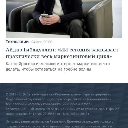
Технологии
04 авг, 00:00
Айдар Гибадуллин: «ИИ сегодня закрывает
практически весь маркетинговый цикл»
Как нейросети изменили интернет-маркетинг и что
делать, чтобы оставаться на гребне волны
© 2015 - 2026 Сетевое издание «Реальное время» Зарегистрировано
Федеральной службой по надзору в сфере связи, информационных
технологий и массовых коммуникаций (Роскомнадзор) –
регистрационный номер ЭЛ № ФС 77 - 79627 от 18 декабря 2020 г. (ранее
свидетельство Эл № ФС 77-59331 от 18 сентября 2014 г.)
Использование материалов Реального Времени разрешено только с
предварительного согласия правообладателей, упоминание сайта и