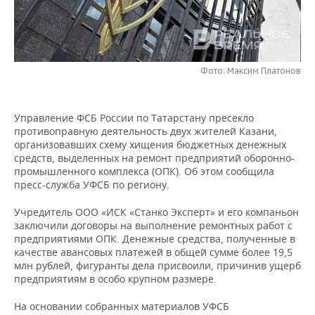
НЕФТЕХИМИЯ
РОЗНИЧНАЯ ТОРГОВЛЯ
НОВОСТИ ТЕХНОЛОГИЙ
МЕРОПРИЯТИЯ
НЕФТЬ
ТРАНСПОРТ
IT
НОВОСТИ МЕРОПРИЯТИЙ
СПОРТ
ОПК
Фото: Максим Платонов
УСЛУГИ
МЕДИА
ВЫЕЗДНАЯ РЕДАКЦИЯ
НОВОСТИ СПОРТА
ОБЩЕСТВО
ЭНЕРГЕТИКА
Управление ФСБ России по Татарстану пресекло
ТЕЛЕКОММУНИКАЦИИ
БИЗНЕС-БРАНЧИ
ФУТБОЛ
НОВОСТИ ОБЩЕСТВА
ФОТОГАЛЕРЕЯ
противоправную деятельность двух жителей Казани,
организовавших схему хищения бюджетных денежных
ONLINE-КОНФЕРЕНЦИИ
ХОККЕЙ
ВЛАСТЬ
СЮЖЕТЫ
средств, выделенных на ремонт предприятий оборонно-
промышленного комплекса (ОПК). Об этом сообщила
пресс-служба УФСБ по региону.
ОТКРЫТАЯ ЛЕКЦИЯ
БАСКЕТБОЛ
ИНФРАСТРУКТУРА
СПРАВОЧНИК
Учредитель ООО «ИСК «Станко Эксперт» и его компаньон
ВОЛЕЙБОЛ
ИСТОРИЯ
СПИСОК ПЕРСОН
ПОЛНАЯ ВЕРСИЯ
заключили договоры на выполнение ремонтных работ с
предприятиями ОПК. Денежные средства, полученные в
качестве авансовых платежей в общей сумме более 19,5
КИБЕРСПОРТ
КУЛЬТУРА
СПИСОК КОМПАНИЙ
млн рублей, фигуранты дела присвоили, причинив ущерб
предприятиям в особо крупном размере.
ФИГУРНОЕ КАТАНИЕ
МЕДИЦИНА
На основании собранных материалов УФСБ