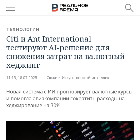
РЕГИОНЫ
ТЕХНОЛОГИИ
Citi и Ant International
БАШКОРТОСТАН
НОВОСТИ
тестируют AI‑решение для
ТАТАРСТАН
АНАЛИТИКА
снижения затрат на валютный
хеджинг
УДМУРТИЯ
НОВОСТИ АНАЛИТИКИ
ЭКОНОМИКА
11:15, 18.07.2025
Сюжет:
Искусственный интеллект
ДЕКЛАРАЦИИ О ДОХОДАХ
НОВОСТИ ЭКОНОМИКИ
ПРОМЫШЛЕННОСТЬ
Новая система с ИИ прогнозирует валютные курсы
КОРОЛИ ГОСЗАКАЗА ПФО
ФИНАНСЫ
НОВОСТИ
НЕДВИЖИМОСТЬ
и помогла авиакомпании сократить расходы на
ПРОМЫШЛЕННОСТИ
хеджирование на 30%
ВУЗЫ ТАТАРСТАНА
БАНКИ
НОВОСТИ НЕДВИЖИМОСТИ
АВТО
АГРОПРОМ
КОМУ ПРИНАДЛЕЖАТ
БЮДЖЕТ
НОВОСТИ АВТО
БИЗНЕС
ТОРГОВЫЕ ЦЕНТРЫ
МАШИНОСТРОЕНИЕ
ТАТАРСТАНА
ИНВЕСТИЦИИ
НОВОСТИ БИЗНЕСА
ТЕХНОЛОГИИ