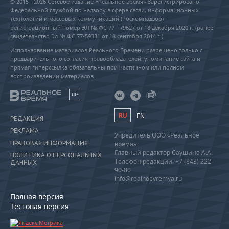
© 2015 - 2026 Сетевое издание «Реальное время» Зарегистрировано
Федеральной службой по надзору в сфере связи, информационных
технологий и массовых коммуникаций (Роскомнадзор) –
регистрационный номер ЭЛ № ФС 77 - 79627 от 18 декабря 2020 г. (ранее
свидетельство Эл № ФС 77-59331 от 18 сентября 2014 г.)
Использование материалов Реального Времени разрешено только с
предварительного согласия правообладателей, упоминание сайта и
прямая гиперссылка обязательны при частичном или полном
воспроизведении материалов.
18+
RU
EN
РЕДАКЦИЯ
РЕКЛАМА
Учредитель ООО «Реальное
ПРАВОВАЯ ИНФОРМАЦИЯ
время»
Главный редактор Саушина А.А.
ПОЛИТИКА О ПЕРСОНАЛЬНЫХ
Телефон редакции: +7 (843) 222-
ДАННЫХ
90-80
info@realnoevremya.ru
Полная версия
Тестовая версия