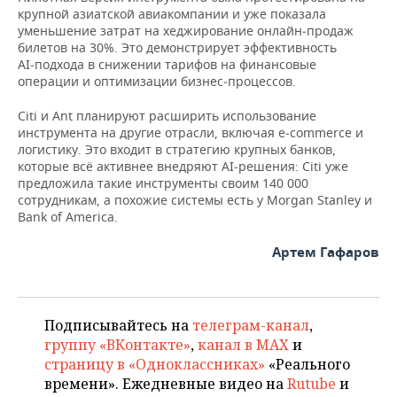
ВОДНЫЕ ВИДЫ СПОРТА
ОБРАЗОВАНИЕ
крупной азиатской авиакомпании и уже показала
уменьшение затрат на хеджирование онлайн‑продаж
ХОККЕЙ С МЯЧОМ
ПРОИСШЕСТВИЯ
билетов на 30%. Это демонстрирует эффективность
AI‑подхода в снижении тарифов на финансовые
операции и оптимизации бизнес‑процессов.
Citi и Ant планируют расширить использование
инструмента на другие отрасли, включая e‑commerce и
логистику. Это входит в стратегию крупных банков,
которые всё активнее внедряют AI‑решения: Citi уже
предложила такие инструменты своим 140 000
сотрудникам, а похожие системы есть у Morgan Stanley и
Bank of America.
Артем Гафаров
Подписывайтесь на
телеграм-канал
,
группу «ВКонтакте»
,
канал в MAX
и
страницу в «Одноклассниках»
«Реального
времени». Ежедневные видео на
Rutube
и