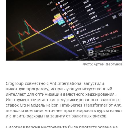
НЕФТЕХИМИЯ
РОЗНИЧНАЯ ТОРГОВЛЯ
НОВОСТИ ТЕХНОЛОГИЙ
МЕРОПРИЯТИЯ
НЕФТЬ
ТРАНСПОРТ
IT
НОВОСТИ МЕРОПРИЯТИЙ
СПОРТ
ОПК
УСЛУГИ
МЕДИА
ВЫЕЗДНАЯ РЕДАКЦИЯ
НОВОСТИ СПОРТА
ОБЩЕСТВО
ЭНЕРГЕТИКА
ТЕЛЕКОММУНИКАЦИИ
БИЗНЕС-БРАНЧИ
ФУТБОЛ
НОВОСТИ ОБЩЕСТВА
ФОТОГАЛЕРЕЯ
ONLINE-КОНФЕРЕНЦИИ
ХОККЕЙ
ВЛАСТЬ
СЮЖЕТЫ
Фото: Артем Дергунов
ОТКРЫТАЯ ЛЕКЦИЯ
БАСКЕТБОЛ
ИНФРАСТРУКТУРА
СПРАВОЧНИК
Citigroup совместно с Ant International запустили
пилотную программу, использующую искусственный
ВОЛЕЙБОЛ
ИСТОРИЯ
СПИСОК ПЕРСОН
ПОЛНАЯ ВЕРСИЯ
интеллект для оптимизации валютного хеджирования.
Инструмент сочетает систему фиксированных валютных
КИБЕРСПОРТ
КУЛЬТУРА
СПИСОК КОМПАНИЙ
ставок Citi и модель Falcon Time‑Series Transformer от Ant,
позволяя компаниям точнее прогнозировать курсы валют
ФИГУРНОЕ КАТАНИЕ
МЕДИЦИНА
и снизить расходы на защиту от валютных рисков.
Пилотная версия инструмента была протестирована на