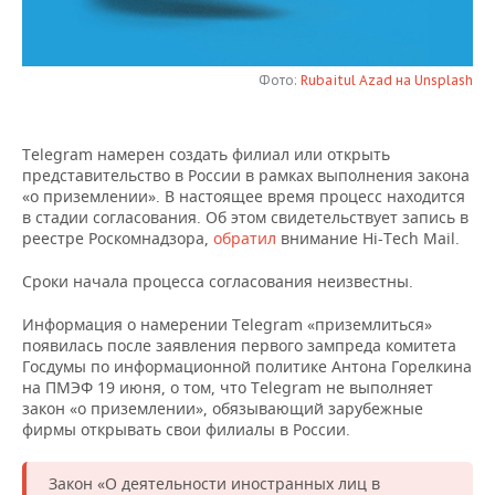
НЕФТЕХИМИЯ
РОЗНИЧНАЯ ТОРГОВЛЯ
НОВОСТИ ТЕХНОЛОГИЙ
МЕРОПРИЯТИЯ
НЕФТЬ
Фото:
Rubaitul Azad на Unsplash
ТРАНСПОРТ
IT
НОВОСТИ МЕРОПРИЯТИЙ
СПОРТ
ОПК
УСЛУГИ
МЕДИА
ВЫЕЗДНАЯ РЕДАКЦИЯ
НОВОСТИ СПОРТА
ОБЩЕСТВО
Telegram намерен создать филиал или открыть
ЭНЕРГЕТИКА
представительство в России в рамках выполнения закона
ТЕЛЕКОММУНИКАЦИИ
БИЗНЕС-БРАНЧИ
ФУТБОЛ
НОВОСТИ ОБЩЕСТВА
ФОТОГАЛЕРЕЯ
«о приземлении». В настоящее время процесс находится
в стадии согласования. Об этом свидетельствует запись в
реестре Роскомнадзора,
обратил
внимание Hi-Tech Mail.
ONLINE-КОНФЕРЕНЦИИ
ХОККЕЙ
ВЛАСТЬ
СЮЖЕТЫ
Сроки начала процесса согласования неизвестны.
ОТКРЫТАЯ ЛЕКЦИЯ
БАСКЕТБОЛ
ИНФРАСТРУКТУРА
СПРАВОЧНИК
Информация о намерении Telegram «приземлиться»
появилась после заявления первого зампреда комитета
ВОЛЕЙБОЛ
ИСТОРИЯ
СПИСОК ПЕРСОН
ПОЛНАЯ ВЕРСИЯ
Госдумы по информационной политике Антона Горелкина
на ПМЭФ 19 июня, о том, что Telegram не выполняет
КИБЕРСПОРТ
КУЛЬТУРА
СПИСОК КОМПАНИЙ
закон «о приземлении», обязывающий зарубежные
фирмы открывать свои филиалы в России.
ФИГУРНОЕ КАТАНИЕ
МЕДИЦИНА
Закон «О деятельности иностранных лиц в