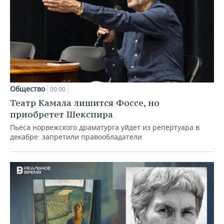
Общество
00:00
Театр Камала лишится Фоссе, но
приобретет Шекспира
Пьеса норвежского драматурга уйдет из репертуара в
декабре: запретили правообладатели