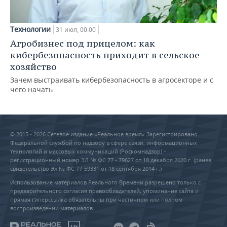
Технологии
31 июл, 00:00
Агробизнес под прицелом: как
кибербезопасность приходит в сельское
хозяйство
Зачем выстраивать кибербезопасность в агросекторе и с
чего начать
© 2015 - 2026 Сетевое издание «Реальное время» Зарегистрировано
Федеральной службой по надзору в сфере связи, информационных
технологий и массовых коммуникаций (Роскомнадзор) –
регистрационный номер ЭЛ № ФС 77 - 79627 от 18 декабря 2020 г. (ранее
свидетельство Эл № ФС 77-59331 от 18 сентября 2014 г.)
Использование материалов Реального Времени разрешено только с
предварительного согласия правообладателей, упоминание сайта и
прямая гиперссылка обязательны при частичном или полном
воспроизведении материалов.
18+