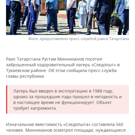
НЕФТЕХИМИЯ
РОЗНИЧНАЯ ТОРГОВЛЯ
НОВОСТИ ТЕХНОЛОГИЙ
МЕРОПРИЯТИЯ
НЕФТЬ
ТРАНСПОРТ
IT
НОВОСТИ МЕРОПРИЯТИЙ
СПОРТ
ОПК
УСЛУГИ
МЕДИА
ВЫЕЗДНАЯ РЕДАКЦИЯ
НОВОСТИ СПОРТА
ОБЩЕСТВО
Фото: предоставлено пресс-службой раиса Татарстана
ЭНЕРГЕТИКА
ТЕЛЕКОММУНИКАЦИИ
БИЗНЕС-БРАНЧИ
ФУТБОЛ
НОВОСТИ ОБЩЕСТВА
ФОТОГАЛЕРЕЯ
Раис Татарстана Рустам Минниханов посетил
заброшенный оздоровительный лагерь «Следопыт» в
ONLINE-КОНФЕРЕНЦИИ
ХОККЕЙ
ВЛАСТЬ
СЮЖЕТЫ
Тукаевском районе. Об этом сообщила пресс-служба
главы республики.
ОТКРЫТАЯ ЛЕКЦИЯ
БАСКЕТБОЛ
ИНФРАСТРУКТУРА
СПРАВОЧНИК
Лагерь был введен в эксплуатацию в 1988 году,
ВОЛЕЙБОЛ
ИСТОРИЯ
СПИСОК ПЕРСОН
ПОЛНАЯ ВЕРСИЯ
однако за прошедшие годы пришел в негодность и
в настоящее время не функционирует. Объект
КИБЕРСПОРТ
КУЛЬТУРА
СПИСОК КОМПАНИЙ
требует капремонта.
ФИГУРНОЕ КАТАНИЕ
МЕДИЦИНА
Изначальная вместимость «Следопыта» составляла 560
человек. Минниханов осмотрел площади, нуждающиеся