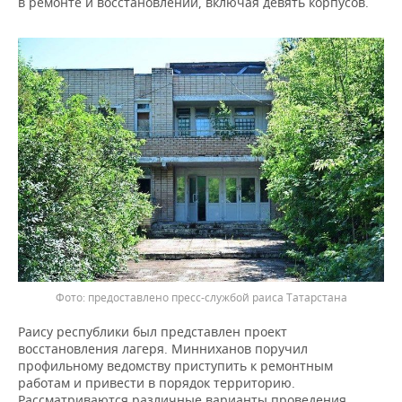
в ремонте и восстановлении, включая девять корпусов.
ВОДНЫЕ ВИДЫ СПОРТА
ОБРАЗОВАНИЕ
ХОККЕЙ С МЯЧОМ
ПРОИСШЕСТВИЯ
предоставлено пресс-службой раиса Татарстана
Раису республики был представлен проект
восстановления лагеря. Минниханов поручил
профильному ведомству приступить к ремонтным
работам и привести в порядок территорию.
Рассматриваются различные варианты проведения