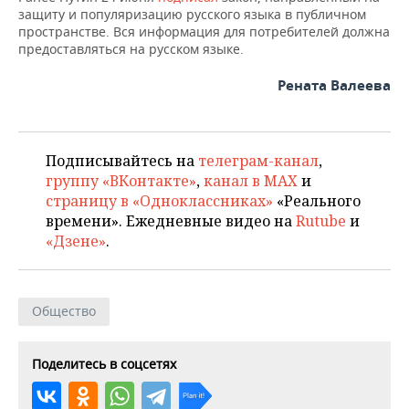
ВОДНЫЕ ВИДЫ СПОРТА
ОБРАЗОВАНИЕ
защиту и популяризацию русского языка в публичном
пространстве. Вся информация для потребителей должна
ХОККЕЙ С МЯЧОМ
ПРОИСШЕСТВИЯ
предоставляться на русском языке.
Рената Валеева
Подписывайтесь на
телеграм-канал
,
группу «ВКонтакте»
,
канал в MAX
и
страницу в «Одноклассниках»
«Реального
времени». Ежедневные видео на
Rutube
и
«Дзене»
.
Общество
Поделитесь в соцсетях