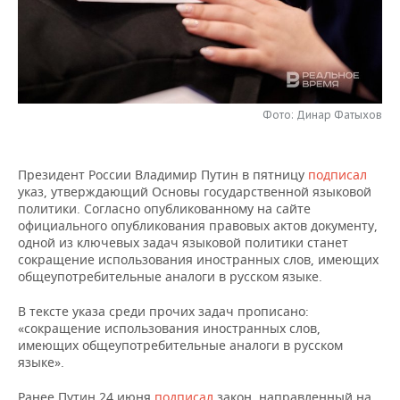
НЕФТЕХИМИЯ
РОЗНИЧНАЯ ТОРГОВЛЯ
НОВОСТИ ТЕХНОЛОГИЙ
МЕРОПРИЯТИЯ
НЕФТЬ
ТРАНСПОРТ
IT
НОВОСТИ МЕРОПРИЯТИЙ
СПОРТ
ОПК
УСЛУГИ
МЕДИА
ВЫЕЗДНАЯ РЕДАКЦИЯ
НОВОСТИ СПОРТА
ОБЩЕСТВО
Фото: Динар Фатыхов
ЭНЕРГЕТИКА
ТЕЛЕКОММУНИКАЦИИ
БИЗНЕС-БРАНЧИ
ФУТБОЛ
НОВОСТИ ОБЩЕСТВА
ФОТОГАЛЕРЕЯ
Президент России Владимир Путин в пятницу
подписал
указ, утверждающий Основы государственной языковой
ONLINE-КОНФЕРЕНЦИИ
ХОККЕЙ
ВЛАСТЬ
СЮЖЕТЫ
политики. Согласно опубликованному на сайте
официального опубликования правовых актов документу,
ОТКРЫТАЯ ЛЕКЦИЯ
БАСКЕТБОЛ
ИНФРАСТРУКТУРА
СПРАВОЧНИК
одной из ключевых задач языковой политики станет
сокращение использования иностранных слов, имеющих
общеупотребительные аналоги в русском языке.
ВОЛЕЙБОЛ
ИСТОРИЯ
СПИСОК ПЕРСОН
ПОЛНАЯ ВЕРСИЯ
В тексте указа среди прочих задач прописано:
КИБЕРСПОРТ
КУЛЬТУРА
СПИСОК КОМПАНИЙ
«сокращение использования иностранных слов,
имеющих общеупотребительные аналоги в русском
ФИГУРНОЕ КАТАНИЕ
МЕДИЦИНА
языке».
Ранее Путин 24 июня
подписал
закон, направленный на