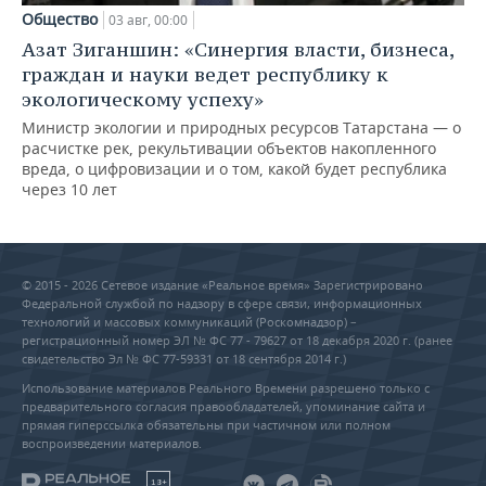
Общество
03 авг, 00:00
Азат Зиганшин: «Синергия власти, бизнеса,
граждан и науки ведет республику к
экологическому успеху»
Министр экологии и природных ресурсов Татарстана — о
расчистке рек, рекультивации объектов накопленного
вреда, о цифровизации и о том, какой будет республика
через 10 лет
© 2015 - 2026 Сетевое издание «Реальное время» Зарегистрировано
Федеральной службой по надзору в сфере связи, информационных
технологий и массовых коммуникаций (Роскомнадзор) –
регистрационный номер ЭЛ № ФС 77 - 79627 от 18 декабря 2020 г. (ранее
свидетельство Эл № ФС 77-59331 от 18 сентября 2014 г.)
Использование материалов Реального Времени разрешено только с
предварительного согласия правообладателей, упоминание сайта и
прямая гиперссылка обязательны при частичном или полном
воспроизведении материалов.
18+