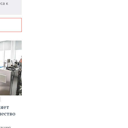
са к
няет
чество
рацию