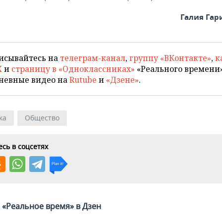
Галия Га
исывайтесь на
телеграм-канал
,
группу «ВКонтакте»
,
к
X
и
страницу в «Одноклассниках»
«Реального времени»
невные видео на
Rutube
и
«Дзене»
.
ка
Общество
сь в соцсетях
«Реальное время» в Дзен