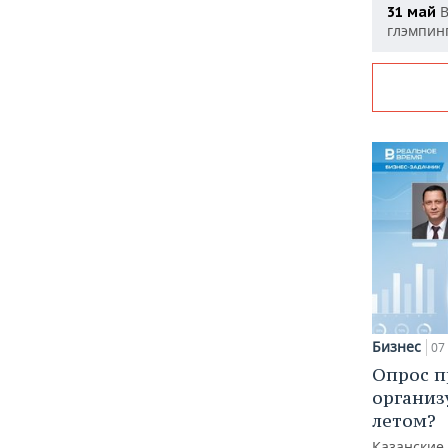
В
31 май
глэмпин
Бизнес
07 
Опрос п
организ
летом?
Казанские