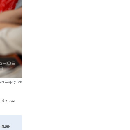
тем Дергунов
Об этом
ницей