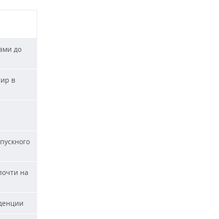
ами до
тир в
пускного
почти на
уденции