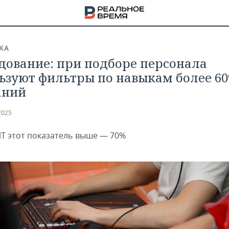
КА
дование: при подборе персонала
ьзуют фильтры по навыкам более 6
аний
2025
ИТ этот показатель выше — 70%
НА