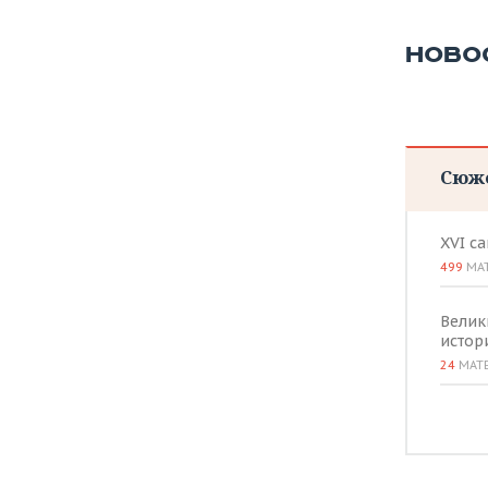
НОВО
Сюж
XVI с
499
МА
Велик
истор
24
МАТ