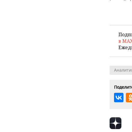
Подп
в MA
Ежед
Аналити
Поделите