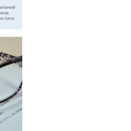
омпаний
иков.
их пяти