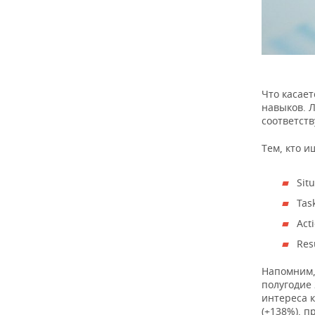
Что касает
навыков. Л
соответст
Тем, кто и
Sit
Tas
Act
Res
Напомним,
полугодие 
интереса 
(+138%), п