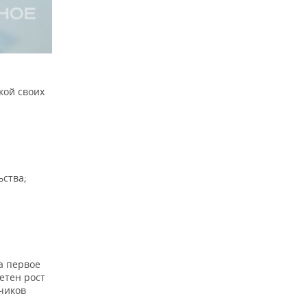
кой своих
ьства;
а первое
етен рост
чиков