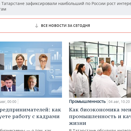
 Татарстане зафиксировали наибольший по России рост интере
гам
ВСЕ НОВОСТИ ЗА СЕГОДНЯ
Промышленность
авг, 00:00
04 авг, 10:20
редпринимателей: как
Как биоэкономика ме
уете работу с кадрами
промышленность и ка
жизни
 бизнесмены — о том, как
В Татарстане обсудили интег