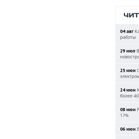
ЧИ
Ка
04 авг
работы
В
29 июл
новостр
С
25 июн
электро
К
24 июн
более 40
Р
08 июн
17%
В
06 июн