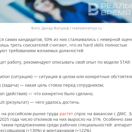
Динар Фатыхов / realnoevremya.ru
ся самих кандидатов, 50% из них сталкивались с неверной оцен
ишь треть соискателей считают, что их hard skills полностью
вуют требованиям желаемых должностей.
щет работу, рекомендуют описывать свой опыт по модели STAR:
uation (ситуация) — ситуация в целом или конкретные обстоятел
k (задача) — какая цель стояла перед сотрудником;
ion (действия) — что конкретно было сделано;
ult (результат) — чего удалось достичь.
 на российском рынке труда
растет
спрос на вакансии с ДМС. З
2025 года число откликов на них выросло на 31%. Особенно зам
к таким предложениям среди рабочих специальностей: аппарат
рессовщиков (+130%) и монтажников (+122%).