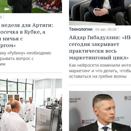
50
 неделя для Артиги:
Технологии
04 авг, 00:00
осечка в Кубке, а
Айдар Гибадуллин: «И
и ничья с
сегодня закрывает
ргом»
практически весь
аку «Рубину» необходимо
маркетинговый цикл»
крывать вопрос с
им
Как нейросети изменили инте
маркетинг и что делать, чтоб
оставаться на гребне волны