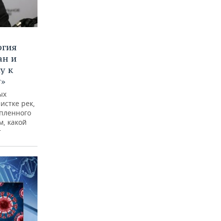
ргия
ан и
у к
у»
ых
истке рек,
опленного
м, какой
т