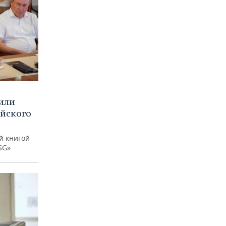
или
ийского
й книгой
SG»