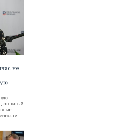
йчас не
ную
ьную
т, отшитый
авные
енности