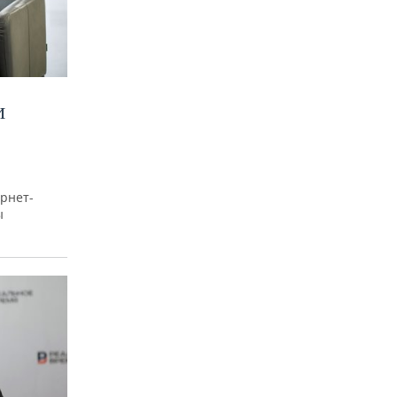
И
рнет-
ы