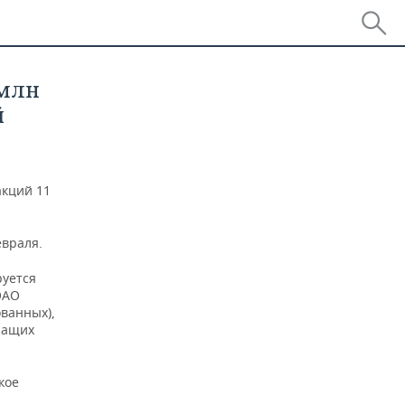
 млн
й
акций 11
евраля.
руется
ОАО
ванных),
жащих
кое