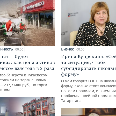
нность
Бизнес
00:00
00:00
упят — будет
Ирина Купряхина: «Се
ика»: как цена активов
та ситуация, чтобы
мясо» взлетела в 2 раза
субсидировать школь
форму»
тво банкрота в Тукаевском
ставили на торги с новым
О чем говорит ГОСТ на школ
 237,7 млн руб., но торги
форму, сколько стоит комплек
рипом
по всем правилам, и в чем гл
проблемы швейной промышл
Татарстана