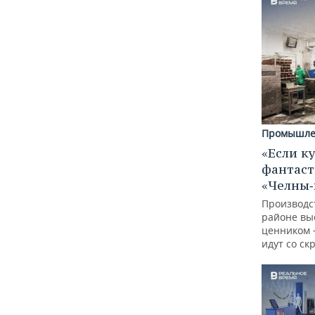
Промышле
«Если к
фантаст
«Челны‑
Производс
районе вы
ценником —
идут со ск