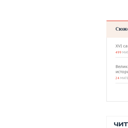
ВОДНЫЕ ВИДЫ СПОРТА
ОБРАЗОВАНИЕ
ХОККЕЙ С МЯЧОМ
ПРОИСШЕСТВИЯ
Сюж
XVI с
499
МА
Велик
истор
24
МАТ
ЧИ