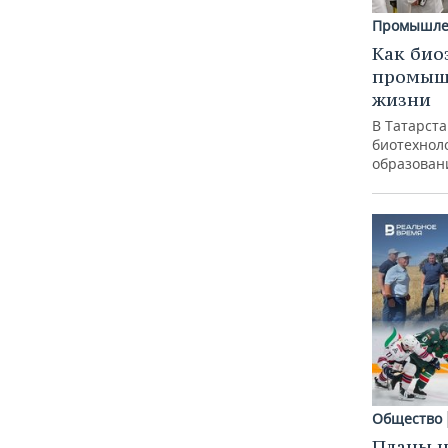
Промышле
Как био
промышл
жизни
В Татарст
биотехноло
образован
Общество
Планы н