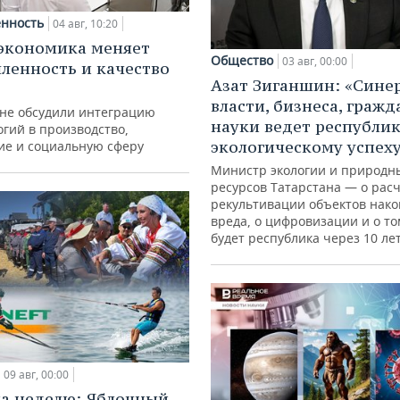
нность
04 авг, 10:20
экономика меняет
Общество
03 авг, 00:00
енность и качество
Азат Зиганшин: «Сине
власти, бизнеса, гражд
ане обсудили интеграцию
науки ведет республик
гий в производство,
экологическому успех
ие и социальную сферу
Министр экологии и природн
ресурсов Татарстана — о расч
рекультивации объектов нак
вреда, о цифровизации и о то
будет республика через 10 ле
09 авг, 00:00
а неделю: Яблочный