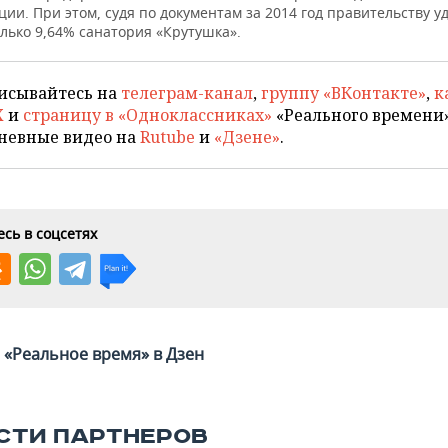
ии. При этом, судя по документам за 2014 год правительству у
лько 9,64% санатория «Крутушка».
исывайтесь на
телеграм-канал
,
группу «ВКонтакте»
,
к
X
и
страницу в «Одноклассниках»
«Реального времени»
невные видео на
Rutube
и
«Дзене»
.
сь в соцсетях
«Реальное время» в Дзен
СТИ ПАРТНЕРОВ