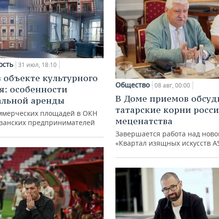
ость
31 июл, 18:10
в объекте культурного
Общество
08 авг, 00:00
я: особенности
В Доме приемов обсуд
альной аренды
татарские корни росс
ммерческих площадей в ОКН
меценатства
азанских предпринимателей
Завершается работа над ново
«Квартал изящных искусств A