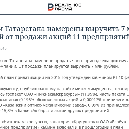
и Татарстана намерены выручить 7
й от продажи акций 11 предприяти
2015
ство Татарстана намерено продать часть принадлежащих ему 
омпаний. От продажи планируется выручить 7 млн рублей.
й план приватизации на 2015 год утвержден кабмином РТ 10 ф
документу, опубликованному на сайте минземимущества, плани
сь госпакет ОАО «Нижнекамскресурсы» (11,99%), часть пакета 
скшина» (0,196% обыкновенных акций и 0,00017% привилегиро
О «Казанский оптико-механический завод», 0,99% из принадле
 15,3% в банке «Ак барс» и акции других предприятий.
НА
 «Нижнекамскресурсы», санатория «Крутушка» и ОАО «Елабужс
мное предприятие» кабмин включал и в прошлогодний план