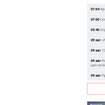
Фра
07:04
Сег
07:00
Угр
05:40
«Р
09 авг
10
09 авг
Ис
09 авг
цен на 
Пр
09 авг