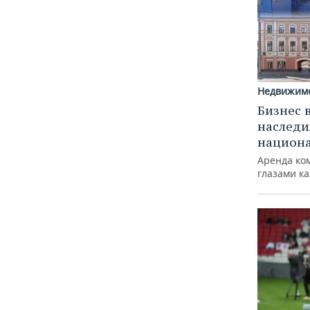
Недвижим
Бизнес 
наследи
национ
Аренда ко
глазами к