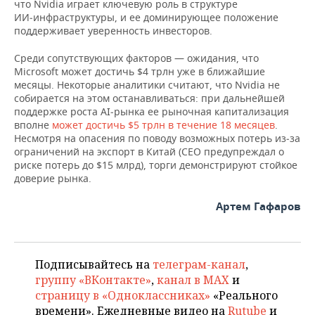
ВОДНЫЕ ВИДЫ СПОРТА
ОБРАЗОВАНИЕ
что Nvidia играет ключевую роль в структуре
ИИ‑инфраструктуры, и ее доминирующее положение
поддерживает уверенность инвесторов.
ХОККЕЙ С МЯЧОМ
ПРОИСШЕСТВИЯ
Среди сопутствующих факторов — ожидания, что
Microsoft может достичь $4 трлн уже в ближайшие
месяцы. Некоторые аналитики считают, что Nvidia не
собирается на этом останавливаться: при дальнейшей
поддержке роста AI‑рынка ее рыночная капитализация
вполне
может достичь $5 трлн в течение 18 месяцев
.
Несмотря на опасения по поводу возможных потерь из‑за
ограничений на экспорт в Китай (CEO предупреждал о
риске потерь до $15 млрд), торги демонстрируют стойкое
доверие рынка.
Артем Гафаров
Подписывайтесь на
телеграм-канал
,
группу «ВКонтакте»
,
канал в MAX
и
страницу в «Одноклассниках»
«Реального
времени». Ежедневные видео на
Rutube
и