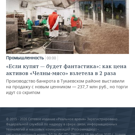
Промышленность
00:00
«Если купят — будет фантастика»: как цена
активов «Челны‑мясо» взлетела в 2 раза
Производство банкрота в Тукаевском районе выставили
на продажу с новым ценником — 237,7 млн руб., но торги
идут со скрипом
© 2015 - 2026 Сетевое издание «Реальное время» Зарегистрировано
Федеральной службой по надзору в сфере связи, информационных
технологий и массовых коммуникаций (Роскомнадзор) –
регистрационный номер ЭЛ № ФС 77 - 79627 от 18 декабря 2020 г. (ранее