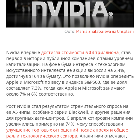
НЕФТЕХИМИЯ
РОЗНИЧНАЯ ТОРГОВЛЯ
НОВОСТИ ТЕХНОЛОГИЙ
МЕРОПРИЯТИЯ
НЕФТЬ
ТРАНСПОРТ
IT
НОВОСТИ МЕРОПРИЯТИЙ
СПОРТ
ОПК
Фото:
Mariia Shalabaieva на Unsplash
УСЛУГИ
МЕДИА
ВЫЕЗДНАЯ РЕДАКЦИЯ
НОВОСТИ СПОРТА
ОБЩЕСТВО
ЭНЕРГЕТИКА
Nvidia впервые
достигла стоимости в $4 триллиона
, став
ТЕЛЕКОММУНИКАЦИИ
БИЗНЕС-БРАНЧИ
ФУТБОЛ
НОВОСТИ ОБЩЕСТВА
ФОТОГАЛЕРЕЯ
первой в истории публичной компанией с таким уровнем
капитализации. На фоне бума интереса к технологиям
ONLINE-КОНФЕРЕНЦИИ
ХОККЕЙ
ВЛАСТЬ
СЮЖЕТЫ
искусственного интеллекта ее акции выросли на 2,4%,
достигнув $164 за бумагу. Это позволило Nvidia опередить
Apple и Microsoft по весу в индексе S&P500, где ее доля
ОТКРЫТАЯ ЛЕКЦИЯ
БАСКЕТБОЛ
ИНФРАСТРУКТУРА
СПРАВОЧНИК
составляет 7,3%, тогда как Apple и Microsoft занимают
около 7% и 6% соответственно.
ВОЛЕЙБОЛ
ИСТОРИЯ
СПИСОК ПЕРСОН
ПОЛНАЯ ВЕРСИЯ
Рост Nvidia стал результатом стремительного спроса на
ее AI‑чипы, особенно серии Blackwell, и другие решения
КИБЕРСПОРТ
КУЛЬТУРА
СПИСОК КОМПАНИЙ
для крупных дата‑центров. С апреля котировки компании
увеличились примерно на 74%, чему способствовали
ФИГУРНОЕ КАТАНИЕ
МЕДИЦИНА
улучшение торговых отношений после апреля и общее
ралли технологического сектора
. Аналитики отмечают,