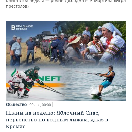
Книга этой недели — роман Джорджа Р. Р. Мартина «Игра
престолов»
Общество
09 авг, 00:00
Планы на неделю: Яблочный Спас,
первенство по водным лыжам, джаз в
Кремле