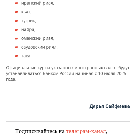
ВОДНЫЕ ВИДЫ СПОРТА
ОБРАЗОВАНИЕ
иранский риал,
кьят,
ХОККЕЙ С МЯЧОМ
ПРОИСШЕСТВИЯ
тугрик,
найра,
оманский риал,
саудовский риял,
така.
Официальные курсы указанных иностранных валют будут
устанавливаться Банком России начиная с 10 июля 2025
года.
Дарья Сайфиева
Подписывайтесь на
телеграм-канал
,