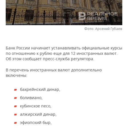
НЕФТЕХИМИЯ
РОЗНИЧНАЯ ТОРГОВЛЯ
НОВОСТИ ТЕХНОЛОГИЙ
МЕРОПРИЯТИЯ
НЕФТЬ
ТРАНСПОРТ
IT
НОВОСТИ МЕРОПРИЯТИЙ
СПОРТ
ОПК
Фото: Арсений Губаев
УСЛУГИ
МЕДИА
ВЫЕЗДНАЯ РЕДАКЦИЯ
НОВОСТИ СПОРТА
ОБЩЕСТВО
ЭНЕРГЕТИКА
Банк России начинает устанавливать официальные курсы
ТЕЛЕКОММУНИКАЦИИ
БИЗНЕС-БРАНЧИ
ФУТБОЛ
НОВОСТИ ОБЩЕСТВА
ФОТОГАЛЕРЕЯ
по отношению к рублю еще для 12 иностранных валют.
Об этом сообщает пресс-служба регулятора.
ONLINE-КОНФЕРЕНЦИИ
ХОККЕЙ
ВЛАСТЬ
СЮЖЕТЫ
В перечень иностранных валют дополнительно
включены:
ОТКРЫТАЯ ЛЕКЦИЯ
БАСКЕТБОЛ
ИНФРАСТРУКТУРА
СПРАВОЧНИК
ВОЛЕЙБОЛ
ИСТОРИЯ
СПИСОК ПЕРСОН
бахрейнский динар,
ПОЛНАЯ ВЕРСИЯ
боливиано,
КИБЕРСПОРТ
КУЛЬТУРА
СПИСОК КОМПАНИЙ
кубинское песо,
алжирский динар,
ФИГУРНОЕ КАТАНИЕ
МЕДИЦИНА
эфиопский быр,