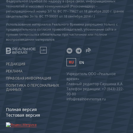
Федеральной службой по надзору в сфере связи, информационных
технологий и массовых коммуникаций (Роскомнадзор) –
регистрационный номер ЭЛ № ФС 77 - 79627 от 18 декабря 2020 г. (ранее
свидетельство Эл № ФС 77-59331 от 18 сентября 2014 г.)
Использование материалов Реального Времени разрешено только с
предварительного согласия правообладателей, упоминание сайта и
прямая гиперссылка обязательны при частичном или полном
воспроизведении материалов.
18+
RU
EN
РЕДАКЦИЯ
РЕКЛАМА
Учредитель ООО «Реальное
ПРАВОВАЯ ИНФОРМАЦИЯ
время»
Главный редактор Саушина А.А.
ПОЛИТИКА О ПЕРСОНАЛЬНЫХ
Телефон редакции: +7 (843) 222-
ДАННЫХ
90-80
info@realnoevremya.ru
Полная версия
Тестовая версия