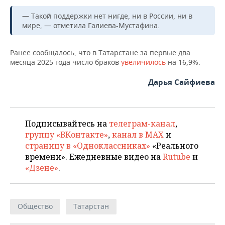
ВОДНЫЕ ВИДЫ СПОРТА
ОБРАЗОВАНИЕ
— Такой поддержки нет нигде, ни в России, ни в
ХОККЕЙ С МЯЧОМ
ПРОИСШЕСТВИЯ
мире, — отметила Галиева-Мустафина.
Ранее сообщалось, что в Татарстане за первые два
месяца 2025 года число браков
увеличилось
на 16,9%.
Дарья Сайфиева
Подписывайтесь на
телеграм-канал
,
группу «ВКонтакте»
,
канал в MAX
и
страницу в «Одноклассниках»
«Реального
времени». Ежедневные видео на
Rutube
и
«Дзене»
.
Общество
Татарстан