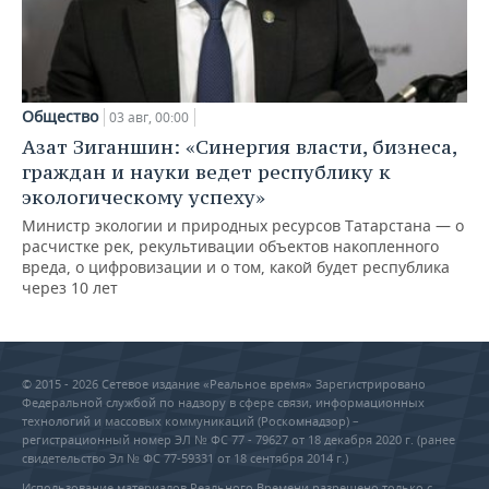
Общество
03 авг, 00:00
Азат Зиганшин: «Синергия власти, бизнеса,
граждан и науки ведет республику к
экологическому успеху»
Министр экологии и природных ресурсов Татарстана — о
расчистке рек, рекультивации объектов накопленного
вреда, о цифровизации и о том, какой будет республика
через 10 лет
© 2015 - 2026 Сетевое издание «Реальное время» Зарегистрировано
Федеральной службой по надзору в сфере связи, информационных
технологий и массовых коммуникаций (Роскомнадзор) –
регистрационный номер ЭЛ № ФС 77 - 79627 от 18 декабря 2020 г. (ранее
свидетельство Эл № ФС 77-59331 от 18 сентября 2014 г.)
Использование материалов Реального Времени разрешено только с