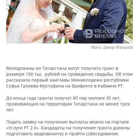
НЕФТЕХИМИЯ
РОЗНИЧНАЯ ТОРГОВЛЯ
НОВОСТИ ТЕХНОЛОГИЙ
МЕРОПРИЯТИЯ
НЕФТЬ
ТРАНСПОРТ
IT
НОВОСТИ МЕРОПРИЯТИЙ
СПОРТ
ОПК
УСЛУГИ
МЕДИА
ВЫЕЗДНАЯ РЕДАКЦИЯ
НОВОСТИ СПОРТА
ОБЩЕСТВО
ЭНЕРГЕТИКА
Фото: Динар Фатыхов
ТЕЛЕКОММУНИКАЦИИ
БИЗНЕС-БРАНЧИ
ФУТБОЛ
НОВОСТИ ОБЩЕСТВА
ФОТОГАЛЕРЕЯ
Молодожены из Татарстана могут получить грант в
ONLINE-КОНФЕРЕНЦИИ
ХОККЕЙ
ВЛАСТЬ
СЮЖЕТЫ
размере 100 тыс. рублей на проведение свадьбы. Об этом
рассказала первый замглавы Минмолодежи республики
ОТКРЫТАЯ ЛЕКЦИЯ
БАСКЕТБОЛ
ИНФРАСТРУКТУРА
СПРАВОЧНИК
Софья Галиева-Мустафина на брифинге в Кабмине РТ.
ВОЛЕЙБОЛ
ИСТОРИЯ
СПИСОК ПЕРСОН
ПОЛНАЯ ВЕРСИЯ
До конца года гранты получат 80 пар моложе 35 лет,
проживающих на территории Татарстана не менее трех
лет.
КИБЕРСПОРТ
КУЛЬТУРА
СПИСОК КОМПАНИЙ
Подать заявку на получение выплаты можно на портале
ФИГУРНОЕ КАТАНИЕ
МЕДИЦИНА
«Услуги РТ 2.0». Кандидаты на получение гранта должны
подготовить видеовизитку и пройти собеседование.