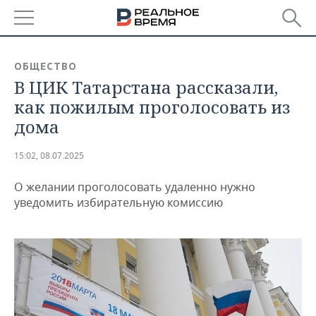
РЕГИОНЫ
ОБЩЕСТВО
В ЦИК Татарстана рассказали,
БАШКОРТОСТАН
НОВОСТИ
как пожилым проголосовать из
ТАТАРСТАН
АНАЛИТИКА
дома
УДМУРТИЯ
НОВОСТИ АНАЛИТИКИ
ЭКОНОМИКА
15:02, 08.07.2025
ДЕКЛАРАЦИИ О ДОХОДАХ
НОВОСТИ ЭКОНОМИКИ
ПРОМЫШЛЕННОСТЬ
О желании проголосовать удаленно нужно
уведомить избирательную комиссию
КОРОЛИ ГОСЗАКАЗА ПФО
ФИНАНСЫ
НОВОСТИ
НЕДВИЖИМОСТЬ
ПРОМЫШЛЕННОСТИ
ВУЗЫ ТАТАРСТАНА
БАНКИ
НОВОСТИ НЕДВИЖИМОСТИ
АВТО
АГРОПРОМ
КОМУ ПРИНАДЛЕЖАТ
БЮДЖЕТ
НОВОСТИ АВТО
БИЗНЕС
ТОРГОВЫЕ ЦЕНТРЫ
МАШИНОСТРОЕНИЕ
ТАТАРСТАНА
ИНВЕСТИЦИИ
НОВОСТИ БИЗНЕСА
ТЕХНОЛОГИИ