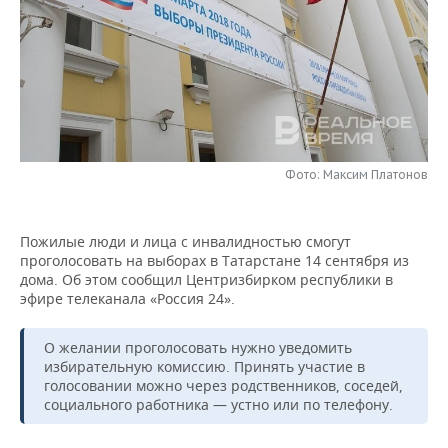
НЕФТЕХИМИЯ
РОЗНИЧНАЯ ТОРГОВЛЯ
НОВОСТИ ТЕХНОЛОГИЙ
МЕРОПРИЯТИЯ
НЕФТЬ
ТРАНСПОРТ
IT
НОВОСТИ МЕРОПРИЯТИЙ
СПОРТ
ОПК
УСЛУГИ
МЕДИА
ВЫЕЗДНАЯ РЕДАКЦИЯ
НОВОСТИ СПОРТА
ОБЩЕСТВО
ЭНЕРГЕТИКА
ТЕЛЕКОММУНИКАЦИИ
БИЗНЕС-БРАНЧИ
ФУТБОЛ
НОВОСТИ ОБЩЕСТВА
ФОТОГАЛЕРЕЯ
Фото: Максим Платонов
ONLINE-КОНФЕРЕНЦИИ
ХОККЕЙ
ВЛАСТЬ
СЮЖЕТЫ
Пожилые люди и лица с инвалидностью смогут
проголосовать на выборах в Татарстане 14 сентября из
ОТКРЫТАЯ ЛЕКЦИЯ
БАСКЕТБОЛ
ИНФРАСТРУКТУРА
СПРАВОЧНИК
дома. Об этом сообщил Центризбирком республики в
эфире телеканала «Россия 24».
ВОЛЕЙБОЛ
ИСТОРИЯ
СПИСОК ПЕРСОН
ПОЛНАЯ ВЕРСИЯ
О желании проголосовать нужно уведомить
КИБЕРСПОРТ
КУЛЬТУРА
СПИСОК КОМПАНИЙ
избирательную комиссию. Принять участие в
голосовании можно через родственников, соседей,
ФИГУРНОЕ КАТАНИЕ
МЕДИЦИНА
социального работника — устно или по телефону.