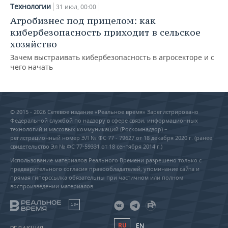
Технологии
31 июл, 00:00
Агробизнес под прицелом: как
кибербезопасность приходит в сельское
хозяйство
Зачем выстраивать кибербезопасность в агросекторе и с
чего начать
© 2015 - 2026 Сетевое издание «Реальное время» Зарегистрировано
Федеральной службой по надзору в сфере связи, информационных
технологий и массовых коммуникаций (Роскомнадзор) –
регистрационный номер ЭЛ № ФС 77 - 79627 от 18 декабря 2020 г. (ранее
свидетельство Эл № ФС 77-59331 от 18 сентября 2014 г.)
Использование материалов Реального Времени разрешено только с
предварительного согласия правообладателей, упоминание сайта и
прямая гиперссылка обязательны при частичном или полном
воспроизведении материалов.
18+
RU
EN