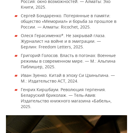
ВОДНЫЕ ВИДЫ СПОРТА
ОБРАЗОВАНИЕ
Россия: окно возможностей. — Алматы: Эхо
Книги, 2025.
ХОККЕЙ С МЯЧОМ
ПРОИСШЕСТВИЯ
Сергей Бондаренко. Потерянные в памяти:
общество «Мемориал» и борьба за прошлое в
России. — Алматы: Ricochet, 2025.
Олеся Герасименко*. Не закрывай глаза.
Журналист на войне и в эмиграции. —
Берлин: Freedom Letters, 2025.
Григорий Голосов. Власть в погонах: Военные
режимы в современном мире. — М.: Альпина
Паблишер, 2025.
Иван Зуенко. Китай в эпоху Си Цзиньпина. —
М.: Издательство АСТ, 2024.
Генрих Киршбаум. Революция терпения.
Беларуский бриколаж. — Тель-Авив:
Издательство книжного магазина «Бабель»,
2025.