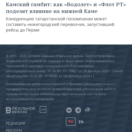
Камский гамбит: как «Водолет» и «Флот РТ»
поделят влияние на нижней Каме
Конкуренцию татарстанской госкомпании может
составить нижегородский перевозчик, запустивший
рейсы до Перми
© 2015 - 2026 Сетевое издание «Реальное время» Зарегистрировано
Федеральной службой по надзору в сфере связи, информационных
технологий и массовых коммуникаций (Роскомнадзор) –
регистрационный номер ЭЛ № ФС 77 - 79627 от 18 декабря 2020 г. (ранее
свидетельство Эл № ФС 77-59331 от 18 сентября 2014 г.)
Использование материалов Реального Времени разрешено только с
предварительного согласия правообладателей, упоминание сайта и
прямая гиперссылка обязательны при частичном или полном
воспроизведении материалов.
18+
RU
EN
РЕДАКЦИЯ
РЕКЛАМА