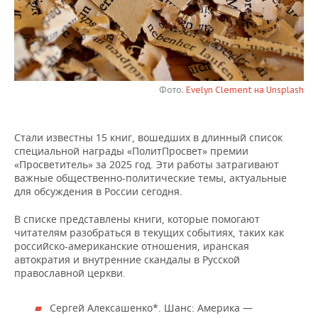
НЕФТЕХИМИЯ
РОЗНИЧНАЯ ТОРГОВЛЯ
НОВОСТИ ТЕХНОЛОГИЙ
МЕРОПРИЯТИЯ
НЕФТЬ
ТРАНСПОРТ
IT
НОВОСТИ МЕРОПРИЯТИЙ
СПОРТ
ОПК
УСЛУГИ
МЕДИА
ВЫЕЗДНАЯ РЕДАКЦИЯ
НОВОСТИ СПОРТА
Фото:
Evelyn Clement на Unsplash
ОБЩЕСТВО
ЭНЕРГЕТИКА
ТЕЛЕКОММУНИКАЦИИ
БИЗНЕС-БРАНЧИ
ФУТБОЛ
НОВОСТИ ОБЩЕСТВА
ФОТОГАЛЕРЕЯ
Стали известны 15 книг, вошедших в длинный список
специальной награды «ПолитПросвет» премии
ONLINE-КОНФЕРЕНЦИИ
ХОККЕЙ
ВЛАСТЬ
СЮЖЕТЫ
«Просветитель» за 2025 год. Эти работы затрагивают
важные общественно-политические темы, актуальные
ОТКРЫТАЯ ЛЕКЦИЯ
БАСКЕТБОЛ
ИНФРАСТРУКТУРА
СПРАВОЧНИК
для обсуждения в России сегодня.
В списке представлены книги, которые помогают
ВОЛЕЙБОЛ
ИСТОРИЯ
СПИСОК ПЕРСОН
ПОЛНАЯ ВЕРСИЯ
читателям разобраться в текущих событиях, таких как
российско-американские отношения, иранская
КИБЕРСПОРТ
КУЛЬТУРА
СПИСОК КОМПАНИЙ
автократия и внутренние скандалы в Русской
православной церкви.
ФИГУРНОЕ КАТАНИЕ
МЕДИЦИНА
Сергей Алексашенко*. Шанс: Америка —