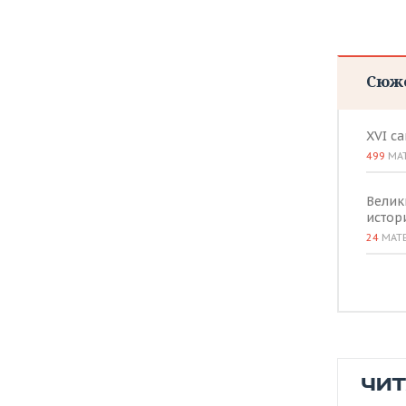
Сюж
XVI с
499
МА
Велик
истор
24
МАТ
ЧИ