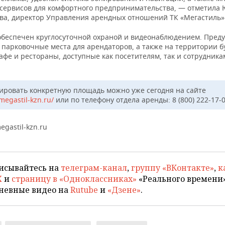
сервисов для комфортного предпринимательства, — отметила
ва, директор Управления арендных отношений ТК «Мегастиль»
обеспечен круглосуточной охраной и видеонаблюдением. Пред
 парковочные места для арендаторов, а также на территории б
афе и рестораны, доступные как посетителям, так и сотрудника
ировать конкретную площадь можно уже сегодня на сайте
/megastil-kzn.ru/
или по телефону отдела аренды: 8 (800) 222-17-0
egastil-kzn.ru
исывайтесь на
телеграм-канал
,
группу «ВКонтакте»
,
к
X
и
страницу в «Одноклассниках»
«Реального времени»
невные видео на
Rutube
и
«Дзене»
.