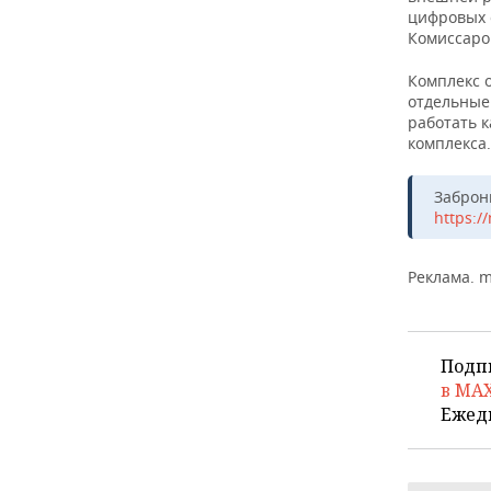
цифровых 
Комиссаро
Комплекс 
отдельные
работать к
комплекса.
Заброн
https:/
Реклама. m
Подп
в MA
Ежед