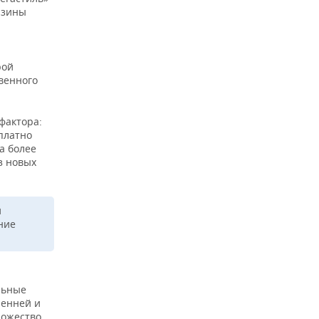
азины
рой
твенного
фактора:
платно
а более
з новых
й
ние
льные
ренней и
ножество