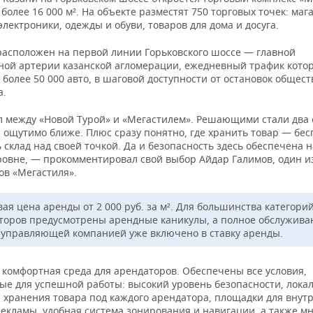
олее 16 000 м². На объекте разместят 750 торговых точек: маг
электроники, одежды и обуви, товаров для дома и досуга.
расположен на первой линии Горьковского шоссе — главной
ной артерии казанской агломерации, ежедневный трафик кото
 более 50 000 авто, в шаговой доступности от остановок общес
а.
 между «Новой Турой» и «Мегастилем». Решающими стали два 
 ощутимо ближе. Плюс сразу понятно, где хранить товар — бес
склад над своей точкой. Да и безопасность здесь обеспечена н
ровне, — прокомментировал свой выбор Айдар Галимов, один и
ов «Мегастиля».
ая цена аренды от 2 000 руб. за м². Для большинства категори
торов предусмотрены арендные каникулы, а полное обслужива
 управляющей компанией уже включено в ставку аренды.
 комфортная среда для арендаторов. Обеспечены все условия,
ые для успешной работы: высокий уровень безопасности, лока
я хранения товара под каждого арендатора, площадки для внут
екламы, удобная система зонирования и навигации, а также м