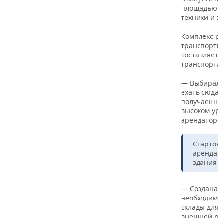
ВОДНЫЕ ВИДЫ СПОРТА
ОБРАЗОВАНИЕ
площадью б
техники и 
ХОККЕЙ С МЯЧОМ
ПРОИСШЕСТВИЯ
Комплекс 
транспорт
составляет
транспорт
— Выбирал
ехать сюда
получаешь 
высоком у
арендатор
Стартов
аренда
здания
— Создана
необходим
склады дл
внешней р