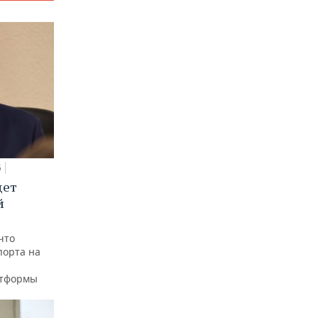
5
дет
й
что
порта на
атформы