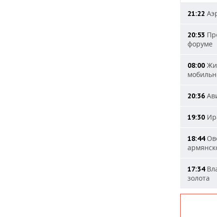
Аэр
21:22
Пре
20:53
форуме
Жит
08:00
мобильн
Ави
20:36
Ира
19:30
Ове
18:44
армянск
Вла
17:34
золота