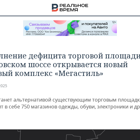
лнение дефицита торговой площади
овском шоссе открывается новый
вый комплекс «Мегастиль»
2025
танет альтернативой существующим торговым площадк
 в себе 750 магазинов одежды, обуви, электроники и др
НА