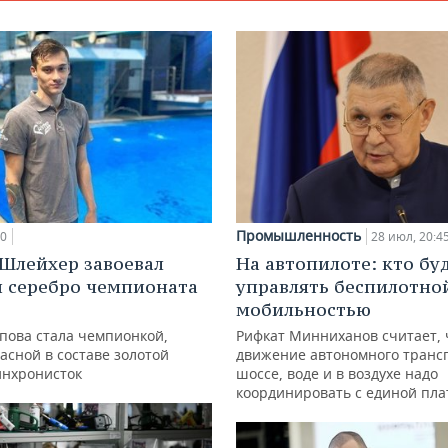
Промышленность
00
28 июл, 20:4
Шлейхер завоевал
На автопилоте: кто бу
и серебро чемпионата
управлять беспилотно
мобильностью
упова стала чемпионкой,
Рифкат Минниханов считает, 
асной в составе золотой
движение автономного транс
инхронисток
шоссе, воде и в воздухе надо
координировать с единой пл