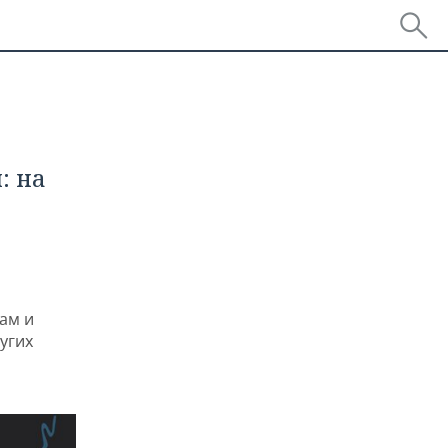
: на
ам и
угих