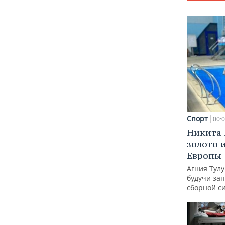
Спорт
00:
Никита 
золото 
Европы
Агния Тул
будучи зап
сборной с