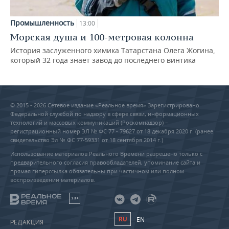
Промышленность
13:00
Морская душа и 100-метровая колонна
История заслуженного химика Татарстана Олега Жогина,
который 32 года знает завод до последнего винтика
© 2015 - 2026 Сетевое издание «Реальное время» Зарегистрировано
Федеральной службой по надзору в сфере связи, информационных
технологий и массовых коммуникаций (Роскомнадзор) –
регистрационный номер ЭЛ № ФС 77 - 79627 от 18 декабря 2020 г. (ранее
свидетельство Эл № ФС 77-59331 от 18 сентября 2014 г.)
Использование материалов Реального Времени разрешено только с
предварительного согласия правообладателей, упоминание сайта и
прямая гиперссылка обязательны при частичном или полном
воспроизведении материалов.
18+
RU
EN
РЕДАКЦИЯ