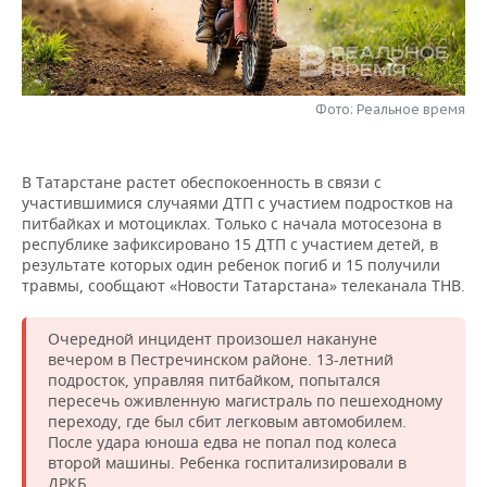
НЕФТЕХИМИЯ
РОЗНИЧНАЯ ТОРГОВЛЯ
НОВОСТИ ТЕХНОЛОГИЙ
МЕРОПРИЯТИЯ
НЕФТЬ
ТРАНСПОРТ
IT
НОВОСТИ МЕРОПРИЯТИЙ
СПОРТ
ОПК
Фото: Реальное время
УСЛУГИ
МЕДИА
ВЫЕЗДНАЯ РЕДАКЦИЯ
НОВОСТИ СПОРТА
ОБЩЕСТВО
ЭНЕРГЕТИКА
В Татарстане растет обеспокоенность в связи с
ТЕЛЕКОММУНИКАЦИИ
БИЗНЕС-БРАНЧИ
ФУТБОЛ
НОВОСТИ ОБЩЕСТВА
ФОТОГАЛЕРЕЯ
участившимися случаями ДТП с участием подростков на
питбайках и мотоциклах. Только с начала мотосезона в
ONLINE-КОНФЕРЕНЦИИ
ХОККЕЙ
ВЛАСТЬ
СЮЖЕТЫ
республике зафиксировано 15 ДТП с участием детей, в
результате которых один ребенок погиб и 15 получили
травмы, сообщают «Новости Татарстана» телеканала ТНВ.
ОТКРЫТАЯ ЛЕКЦИЯ
БАСКЕТБОЛ
ИНФРАСТРУКТУРА
СПРАВОЧНИК
Очередной инцидент произошел накануне
ВОЛЕЙБОЛ
ИСТОРИЯ
СПИСОК ПЕРСОН
ПОЛНАЯ ВЕРСИЯ
вечером в Пестречинском районе. 13-летний
подросток, управляя питбайком, попытался
КИБЕРСПОРТ
КУЛЬТУРА
СПИСОК КОМПАНИЙ
пересечь оживленную магистраль по пешеходному
переходу, где был сбит легковым автомобилем.
ФИГУРНОЕ КАТАНИЕ
МЕДИЦИНА
После удара юноша едва не попал под колеса
второй машины. Ребенка госпитализировали в
ДРКБ.