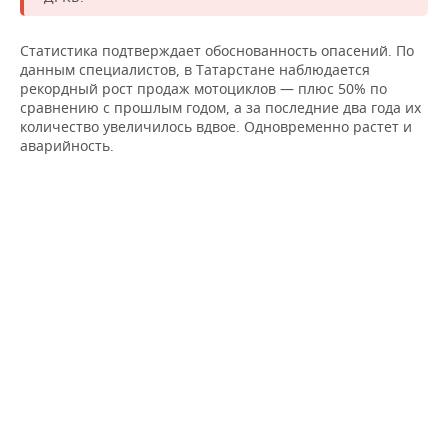
ВОДНЫЕ ВИДЫ СПОРТА
ОБРАЗОВАНИЕ
ХОККЕЙ С МЯЧОМ
ПРОИСШЕСТВИЯ
Статистика подтверждает обоснованность опасений. По
данным специалистов, в Татарстане наблюдается
рекордный рост продаж мотоциклов — плюс 50% по
сравнению с прошлым годом, а за последние два года их
количество увеличилось вдвое. Одновременно растет и
аварийность.