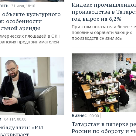
Индекс промышленно
ость
31 июл, 18:10
производства в Татарс
в объекте культурного
год вырос на 6,2%
я: особенности
При этом показатели более ч
альной аренды
половины обрабатывающих
ммерческих площадей в ОКН
производств снизились
азанских предпринимателей
Бизнес
00:00
и
04 авг, 00:00
Татарстан в пятерке р
ибадуллин: «ИИ
России по обороту и ч
 закрывает