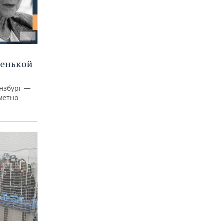
ленькой
нзбург —
аметно