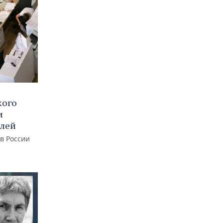
кого
и
блей
 в России