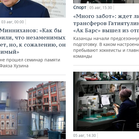
Спорт
05 авг, 15:30
«Много забот»: ждет л
03 авг, 00:00
трансферов Гатиятулин
Минниханов: «Как бы
«Ак Барс» вышел из от
рили, что незаменимых
Казанцы начали предсезонн
ет, но, к сожалению, он
подготовку. В каком настроен
пребывают хоккеисты и глав
нимый»
команды
ане прошел семинар памяти
 Фаяза Хузина
05 авг, 14:30