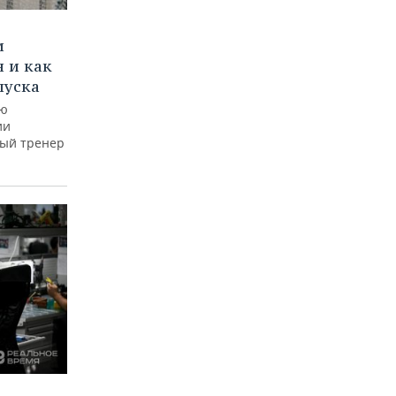
и
 и как
пуска
ую
ии
ный тренер