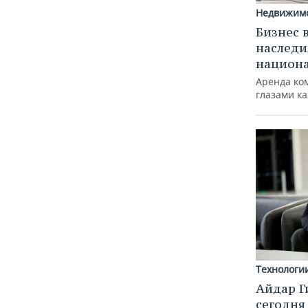
Недвижим
Бизнес 
наследи
национ
Аренда ко
глазами к
Технологи
Айдар Г
сегодня