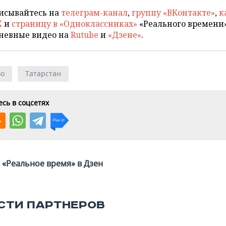
исывайтесь на
телеграм-канал
,
группу «ВКонтакте»
,
к
X
и
страницу в «Одноклассниках»
«Реального времени»
невные видео на
Rutube
и
«Дзене»
.
во
Татарстан
сь в соцсетях
«Реальное время» в Дзен
СТИ ПАРТНЕРОВ