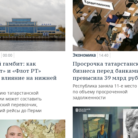
Экономика
00:00
14:40
 гамбит: как
Просрочка татарстанс
т» и «Флот РТ»
бизнеса перед банкам
 влияние на нижней
превысила 39 млрд ру
Республика заняла 11-е место
по объему просроченной
ию татарстанской
задолженности
ии может составить
ский перевозчик,
ий рейсы до Перми