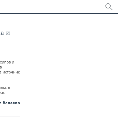
а и
рхипов и
в
а источник
ым, в
сь.
а Валеева