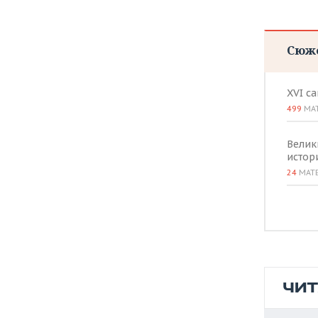
ВОДНЫЕ ВИДЫ СПОРТА
ОБРАЗОВАНИЕ
ХОККЕЙ С МЯЧОМ
ПРОИСШЕСТВИЯ
Сюж
XVI с
499
МА
Велик
истор
24
МАТ
ЧИ