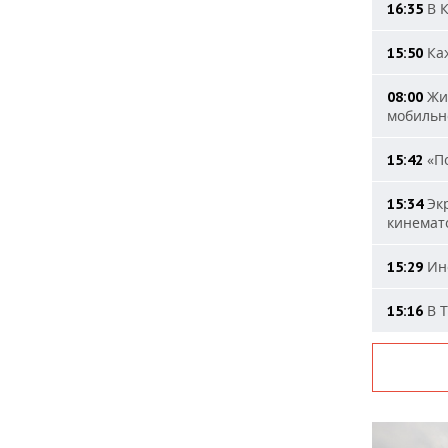
В К
16:35
Каж
15:50
Жит
08:00
мобильн
«По
15:42
Экр
15:34
кинемат
Ино
15:29
В Т
15:16