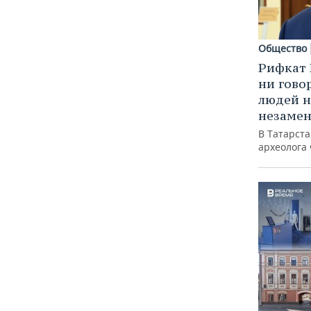
Общество
Рифкат 
ни гово
людей н
незаме
В Татарст
археолога