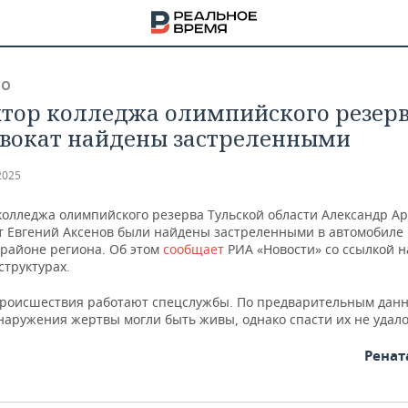
ВО
тор колледжа олимпийского резерв
двокат найдены застреленными
2025
колледжа олимпийского резерва Тульской области Александр А
ат Евгений Аксенов были найдены застреленными в автомобиле 
 районе региона. Об этом
сообщает
РИА «Новости» со ссылкой н
структурах.
происшествия работают спецслужбы. По предварительным данн
наружения жертвы могли быть живы, однако спасти их не удало
Ренат
НА