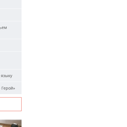
ъем
 языку
 Герой»