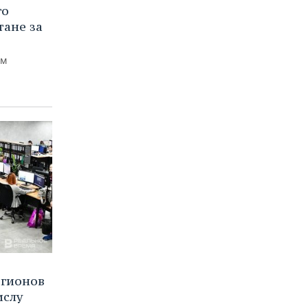
го
тане за
ем
егионов
ислу