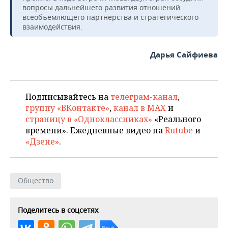
ВОДНЫЕ ВИДЫ СПОРТА
ОБРАЗОВАНИЕ
вопросы дальнейшего развития отношений
всеобъемлющего партнерства и стратегического
ХОККЕЙ С МЯЧОМ
ПРОИСШЕСТВИЯ
взаимодействия.
Дарья Сайфиева
Подписывайтесь на
телеграм-канал
,
группу «ВКонтакте»
,
канал в MAX
и
страницу в «Одноклассниках»
«Реального
времени». Ежедневные видео на
Rutube
и
«Дзене»
.
Общество
Поделитесь в соцсетях