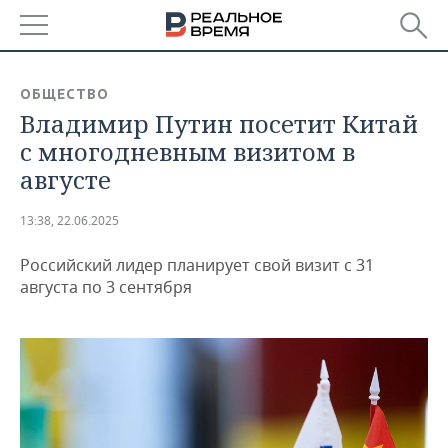
РЕГИОНЫ
ОБЩЕСТВО
Владимир Путин посетит Китай
БАШКОРТОСТАН
НОВОСТИ
с многодневным визитом в
ТАТАРСТАН
АНАЛИТИКА
августе
УДМУРТИЯ
НОВОСТИ АНАЛИТИКИ
ЭКОНОМИКА
13:38, 22.06.2025
ДЕКЛАРАЦИИ О ДОХОДАХ
НОВОСТИ ЭКОНОМИКИ
ПРОМЫШЛЕННОСТЬ
Российский лидер планирует свой визит с 31
августа по 3 сентября
КОРОЛИ ГОСЗАКАЗА ПФО
ФИНАНСЫ
НОВОСТИ
НЕДВИЖИМОСТЬ
ПРОМЫШЛЕННОСТИ
ВУЗЫ ТАТАРСТАНА
БАНКИ
НОВОСТИ НЕДВИЖИМОСТИ
АВТО
АГРОПРОМ
КОМУ ПРИНАДЛЕЖАТ
БЮДЖЕТ
НОВОСТИ АВТО
БИЗНЕС
ТОРГОВЫЕ ЦЕНТРЫ
МАШИНОСТРОЕНИЕ
ТАТАРСТАНА
ИНВЕСТИЦИИ
НОВОСТИ БИЗНЕСА
ТЕХНОЛОГИИ