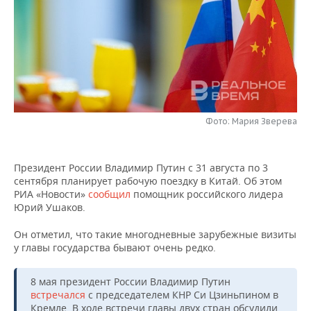
НЕФТЕХИМИЯ
РОЗНИЧНАЯ ТОРГОВЛЯ
НОВОСТИ ТЕХНОЛОГИЙ
МЕРОПРИЯТИЯ
НЕФТЬ
ТРАНСПОРТ
IT
НОВОСТИ МЕРОПРИЯТИЙ
СПОРТ
ОПК
УСЛУГИ
МЕДИА
ВЫЕЗДНАЯ РЕДАКЦИЯ
НОВОСТИ СПОРТА
ОБЩЕСТВО
ЭНЕРГЕТИКА
ТЕЛЕКОММУНИКАЦИИ
БИЗНЕС-БРАНЧИ
ФУТБОЛ
НОВОСТИ ОБЩЕСТВА
ФОТОГАЛЕРЕЯ
Фото: Мария Зверева
ONLINE-КОНФЕРЕНЦИИ
ХОККЕЙ
ВЛАСТЬ
СЮЖЕТЫ
Президент России Владимир Путин с 31 августа по 3
сентября планирует рабочую поездку в Китай. Об этом
ОТКРЫТАЯ ЛЕКЦИЯ
БАСКЕТБОЛ
ИНФРАСТРУКТУРА
СПРАВОЧНИК
РИА «Новости»
сообщил
помощник российского лидера
Юрий Ушаков.
ВОЛЕЙБОЛ
ИСТОРИЯ
СПИСОК ПЕРСОН
ПОЛНАЯ ВЕРСИЯ
Он отметил, что такие многодневные зарубежные визиты
у главы государства бывают очень редко.
КИБЕРСПОРТ
КУЛЬТУРА
СПИСОК КОМПАНИЙ
ФИГУРНОЕ КАТАНИЕ
МЕДИЦИНА
8 мая президент России Владимир Путин
встречался
с председателем КНР Си Цзиньпином в
Кремле. В ходе встречи главы двух стран обсудили