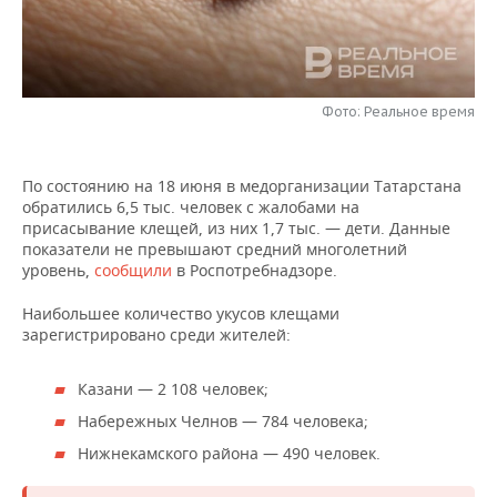
НЕФТЕХИМИЯ
РОЗНИЧНАЯ ТОРГОВЛЯ
НОВОСТИ ТЕХНОЛОГИЙ
МЕРОПРИЯТИЯ
НЕФТЬ
ТРАНСПОРТ
IT
НОВОСТИ МЕРОПРИЯТИЙ
СПОРТ
ОПК
Фото: Реальное время
УСЛУГИ
МЕДИА
ВЫЕЗДНАЯ РЕДАКЦИЯ
НОВОСТИ СПОРТА
ОБЩЕСТВО
ЭНЕРГЕТИКА
По состоянию на 18 июня в медорганизации Татарстана
ТЕЛЕКОММУНИКАЦИИ
БИЗНЕС-БРАНЧИ
ФУТБОЛ
НОВОСТИ ОБЩЕСТВА
ФОТОГАЛЕРЕЯ
обратились 6,5 тыс. человек с жалобами на
присасывание клещей, из них 1,7 тыс. — дети. Данные
ONLINE-КОНФЕРЕНЦИИ
ХОККЕЙ
ВЛАСТЬ
СЮЖЕТЫ
показатели не превышают средний многолетний
уровень,
сообщили
в Роспотребнадзоре.
ОТКРЫТАЯ ЛЕКЦИЯ
БАСКЕТБОЛ
ИНФРАСТРУКТУРА
СПРАВОЧНИК
Наибольшее количество укусов клещами
зарегистрировано среди жителей:
ВОЛЕЙБОЛ
ИСТОРИЯ
СПИСОК ПЕРСОН
ПОЛНАЯ ВЕРСИЯ
Казани — 2 108 человек;
КИБЕРСПОРТ
КУЛЬТУРА
СПИСОК КОМПАНИЙ
Набережных Челнов — 784 человека;
ФИГУРНОЕ КАТАНИЕ
МЕДИЦИНА
Нижнекамского района — 490 человек.