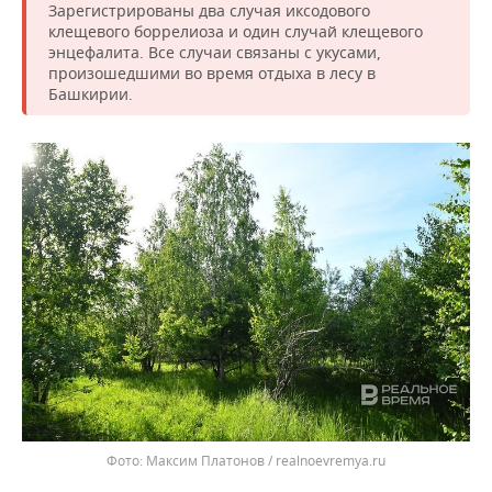
ВОДНЫЕ ВИДЫ СПОРТА
ОБРАЗОВАНИЕ
Зарегистрированы два случая иксодового
клещевого боррелиоза и один случай клещевого
энцефалита. Все случаи связаны с укусами,
ХОККЕЙ С МЯЧОМ
ПРОИСШЕСТВИЯ
произошедшими во время отдыха в лесу в
Башкирии.
Максим Платонов / realnoevremya.ru