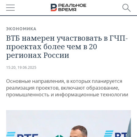
РЕГИОНЫ
ЭКОНОМИКА
ВТБ намерен участвовать в ГЧП-
БАШКОРТОСТАН
НОВОСТИ
проектах более чем в 20
ТАТАРСТАН
АНАЛИТИКА
регионах России
УДМУРТИЯ
НОВОСТИ АНАЛИТИКИ
ЭКОНОМИКА
15:20, 19.06.2025
ДЕКЛАРАЦИИ О ДОХОДАХ
НОВОСТИ ЭКОНОМИКИ
ПРОМЫШЛЕННОСТЬ
Основные направления, в которых планируется
реализация проектов, включают образование,
КОРОЛИ ГОСЗАКАЗА ПФО
ФИНАНСЫ
НОВОСТИ
НЕДВИЖИМОСТЬ
промышленность и информационные технологии
ПРОМЫШЛЕННОСТИ
ВУЗЫ ТАТАРСТАНА
БАНКИ
НОВОСТИ НЕДВИЖИМОСТИ
АВТО
АГРОПРОМ
КОМУ ПРИНАДЛЕЖАТ
БЮДЖЕТ
НОВОСТИ АВТО
БИЗНЕС
ТОРГОВЫЕ ЦЕНТРЫ
МАШИНОСТРОЕНИЕ
ТАТАРСТАНА
ИНВЕСТИЦИИ
НОВОСТИ БИЗНЕСА
ТЕХНОЛОГИИ