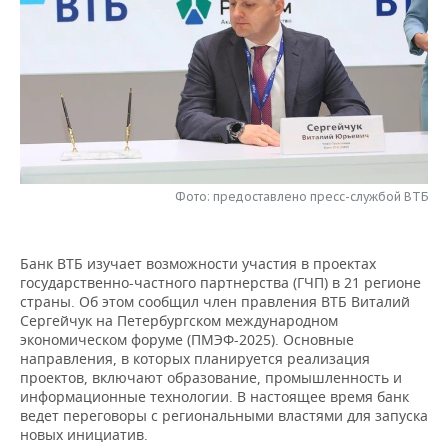
НЕФТЕХИМИЯ
РОЗНИЧНАЯ ТОРГОВЛЯ
НОВОСТИ ТЕХНОЛОГИЙ
МЕРОПРИЯТИЯ
НЕФТЬ
ТРАНСПОРТ
IT
НОВОСТИ МЕРОПРИЯТИЙ
СПОРТ
ОПК
УСЛУГИ
МЕДИА
ВЫЕЗДНАЯ РЕДАКЦИЯ
НОВОСТИ СПОРТА
ОБЩЕСТВО
ЭНЕРГЕТИКА
ТЕЛЕКОММУНИКАЦИИ
БИЗНЕС-БРАНЧИ
ФУТБОЛ
НОВОСТИ ОБЩЕСТВА
ФОТОГАЛЕРЕЯ
Фото: предоставлено пресс-службой ВТБ
ONLINE-КОНФЕРЕНЦИИ
ХОККЕЙ
ВЛАСТЬ
СЮЖЕТЫ
Банк ВТБ изучает возможности участия в проектах
ОТКРЫТАЯ ЛЕКЦИЯ
БАСКЕТБОЛ
ИНФРАСТРУКТУРА
СПРАВОЧНИК
государственно-частного партнерства (ГЧП) в 21 регионе
страны. Об этом сообщил член правления ВТБ Виталий
ВОЛЕЙБОЛ
ИСТОРИЯ
СПИСОК ПЕРСОН
ПОЛНАЯ ВЕРСИЯ
Сергейчук на Петербургском международном
экономическом форуме (ПМЭФ-2025). Основные
направления, в которых планируется реализация
КИБЕРСПОРТ
КУЛЬТУРА
СПИСОК КОМПАНИЙ
проектов, включают образование, промышленность и
информационные технологии. В настоящее время банк
ФИГУРНОЕ КАТАНИЕ
МЕДИЦИНА
ведет переговоры с региональными властями для запуска
новых инициатив.