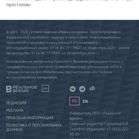
престолов»
© 2015 - 2026 Сетевое издание «Реальное время» Зарегистрировано
Федеральной службой по надзору в сфере связи, информационных
технологий и массовых коммуникаций (Роскомнадзор) –
регистрационный номер ЭЛ № ФС 77 - 79627 от 18 декабря 2020 г. (ранее
свидетельство Эл № ФС 77-59331 от 18 сентября 2014 г.)
Использование материалов Реального Времени разрешено только с
предварительного согласия правообладателей, упоминание сайта и
прямая гиперссылка обязательны при частичном или полном
воспроизведении материалов.
18+
RU
EN
РЕДАКЦИЯ
РЕКЛАМА
Учредитель ООО «Реальное
ПРАВОВАЯ ИНФОРМАЦИЯ
время»
Главный редактор Саушина А.А.
ПОЛИТИКА О ПЕРСОНАЛЬНЫХ
Телефон редакции: +7 (843) 222-
ДАННЫХ
90-80