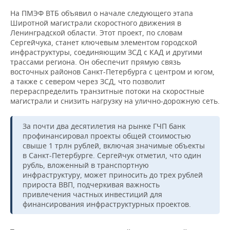
ВОДНЫЕ ВИДЫ СПОРТА
ОБРАЗОВАНИЕ
На ПМЭФ ВТБ объявил о начале следующего этапа
Широтной магистрали скоростного движения в
ХОККЕЙ С МЯЧОМ
ПРОИСШЕСТВИЯ
Ленинградской области. Этот проект, по словам
Сергейчука, станет ключевым элементом городской
инфраструктуры, соединяющим ЗСД с КАД и другими
трассами региона. Он обеспечит прямую связь
восточных районов Санкт-Петербурга с центром и югом,
а также с севером через ЗСД, что позволит
перераспределить транзитные потоки на скоростные
магистрали и снизить нагрузку на улично-дорожную сеть.
За почти два десятилетия на рынке ГЧП банк
профинансировал проекты общей стоимостью
свыше 1 трлн рублей, включая значимые объекты
в Санкт-Петербурге. Сергейчук отметил, что один
рубль, вложенный в транспортную
инфраструктуру, может приносить до трех рублей
прироста ВВП, подчеркивая важность
привлечения частных инвестиций для
финансирования инфраструктурных проектов.