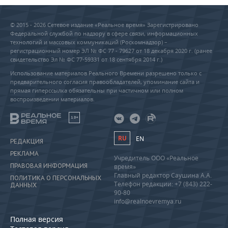
© 2015 - 2026 Сетевое издание «Реальное время» Зарегистрировано
Федеральной службой по надзору в сфере связи, информационных
технологий и массовых коммуникаций (Роскомнадзор) –
регистрационный номер ЭЛ № ФС 77 - 79627 от 18 декабря 2020 г. (ранее
свидетельство Эл № ФС 77-59331 от 18 сентября 2014 г.)
Использование материалов Реального Времени разрешено только с
предварительного согласия правообладателей, упоминание сайта и
прямая гиперссылка обязательны при частичном или полном
воспроизведении материалов.
18+
RU
EN
РЕДАКЦИЯ
РЕКЛАМА
Учредитель ООО «Реальное
ПРАВОВАЯ ИНФОРМАЦИЯ
время»
Главный редактор Саушина А.А.
ПОЛИТИКА О ПЕРСОНАЛЬНЫХ
Телефон редакции: +7 (843) 222-
ДАННЫХ
90-80
info@realnoevremya.ru
Полная версия