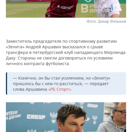
НЕФТЕХИМИЯ
РОЗНИЧНАЯ ТОРГОВЛЯ
НОВОСТИ ТЕХНОЛОГИЙ
МЕРОПРИЯТИЯ
НЕФТЬ
Фото: Динар Фатыхов
ТРАНСПОРТ
IT
НОВОСТИ МЕРОПРИЯТИЙ
СПОРТ
ОПК
УСЛУГИ
МЕДИА
ВЫЕЗДНАЯ РЕДАКЦИЯ
НОВОСТИ СПОРТА
ОБЩЕСТВО
Заместитель председателя по спортивному развитию
ЭНЕРГЕТИКА
«Зенита» Андрей Аршавин высказался о срыве
ТЕЛЕКОММУНИКАЦИИ
БИЗНЕС-БРАНЧИ
ФУТБОЛ
НОВОСТИ ОБЩЕСТВА
ФОТОГАЛЕРЕЯ
трансфера в петербургский клуб нападающего Мирлинда
Даку. Стороны не смогли договориться по условиям
личного контракта футболиста.
ONLINE-КОНФЕРЕНЦИИ
ХОККЕЙ
ВЛАСТЬ
СЮЖЕТЫ
— Конечно, он бы стал усилением, но «Зениту»
ОТКРЫТАЯ ЛЕКЦИЯ
БАСКЕТБОЛ
ИНФРАСТРУКТУРА
СПРАВОЧНИК
пришлось бы с кем-то расстаться, — передает
слова Аршавина
«РБ Спорт»
.
ВОЛЕЙБОЛ
ИСТОРИЯ
СПИСОК ПЕРСОН
ПОЛНАЯ ВЕРСИЯ
КИБЕРСПОРТ
КУЛЬТУРА
СПИСОК КОМПАНИЙ
ФИГУРНОЕ КАТАНИЕ
МЕДИЦИНА