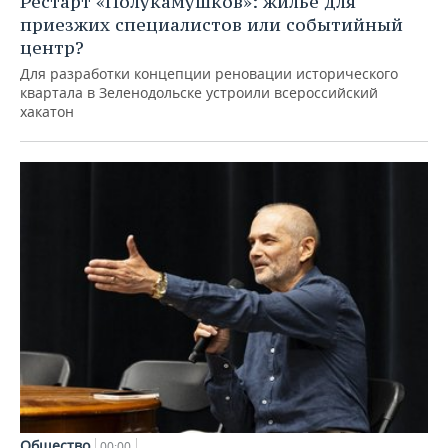
Рестарт «Полукамушков»: жилье для
приезжих специалистов или событийный
центр?
Для разработки концепции реновации исторического
квартала в Зеленодольске устроили всероссийский
хакатон
Общество
00:00