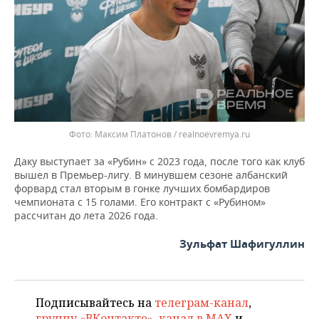
ВОДНЫЕ ВИДЫ СПОРТА
ОБРАЗОВАНИЕ
ХОККЕЙ С МЯЧОМ
ПРОИСШЕСТВИЯ
Максим Платонов / realnoevremya.ru
Даку выступает за «Рубин» с 2023 года, после того как клуб
вышел в Премьер-лигу. В минувшем сезоне албанский
форвард стал вторым в гонке лучших бомбардиров
чемпионата с 15 голами. Его контракт с «Рубином»
рассчитан до лета 2026 года.
Зульфат Шафигуллин
Подписывайтесь на
телеграм-канал
,
группу «ВКонтакте»
,
канал в MAX
и