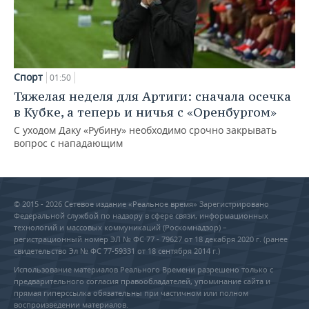
Спорт
01:50
Тяжелая неделя для Артиги: сначала осечка
в Кубке, а теперь и ничья с «Оренбургом»
С уходом Даку «Рубину» необходимо срочно закрывать
вопрос с нападающим
© 2015 - 2026 Сетевое издание «Реальное время» Зарегистрировано
Федеральной службой по надзору в сфере связи, информационных
технологий и массовых коммуникаций (Роскомнадзор) –
регистрационный номер ЭЛ № ФС 77 - 79627 от 18 декабря 2020 г. (ранее
свидетельство Эл № ФС 77-59331 от 18 сентября 2014 г.)
Использование материалов Реального Времени разрешено только с
предварительного согласия правообладателей, упоминание сайта и
прямая гиперссылка обязательны при частичном или полном
воспроизведении материалов.