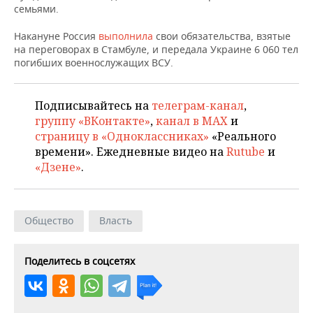
ВОДНЫЕ ВИДЫ СПОРТА
ОБРАЗОВАНИЕ
семьями.
ХОККЕЙ С МЯЧОМ
ПРОИСШЕСТВИЯ
Накануне Россия
выполнила
свои обязательства, взятые
на переговорах в Стамбуле, и передала Украине 6 060 тел
погибших военнослужащих ВСУ.
Подписывайтесь на
телеграм-канал
,
группу «ВКонтакте»
,
канал в MAX
и
страницу в «Одноклассниках»
«Реального
времени». Ежедневные видео на
Rutube
и
«Дзене»
.
Общество
Власть
Поделитесь в соцсетях