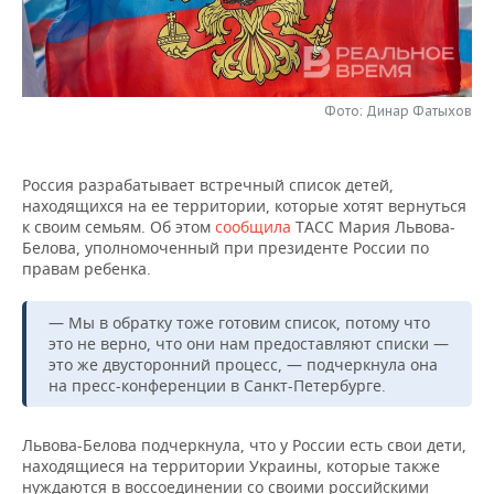
НЕФТЕХИМИЯ
РОЗНИЧНАЯ ТОРГОВЛЯ
НОВОСТИ ТЕХНОЛОГИЙ
МЕРОПРИЯТИЯ
НЕФТЬ
ТРАНСПОРТ
IT
НОВОСТИ МЕРОПРИЯТИЙ
СПОРТ
ОПК
Фото: Динар Фатыхов
УСЛУГИ
МЕДИА
ВЫЕЗДНАЯ РЕДАКЦИЯ
НОВОСТИ СПОРТА
ОБЩЕСТВО
ЭНЕРГЕТИКА
Россия разрабатывает встречный список детей,
ТЕЛЕКОММУНИКАЦИИ
БИЗНЕС-БРАНЧИ
ФУТБОЛ
НОВОСТИ ОБЩЕСТВА
ФОТОГАЛЕРЕЯ
находящихся на ее территории, которые хотят вернуться
к своим семьям. Об этом
сообщила
ТАСС Мария Львова-
ONLINE-КОНФЕРЕНЦИИ
ХОККЕЙ
ВЛАСТЬ
СЮЖЕТЫ
Белова, уполномоченный при президенте России по
правам ребенка.
ОТКРЫТАЯ ЛЕКЦИЯ
БАСКЕТБОЛ
ИНФРАСТРУКТУРА
СПРАВОЧНИК
— Мы в обратку тоже готовим список, потому что
это не верно, что они нам предоставляют списки —
ВОЛЕЙБОЛ
ИСТОРИЯ
СПИСОК ПЕРСОН
ПОЛНАЯ ВЕРСИЯ
это же двусторонний процесс, — подчеркнула она
на пресс-конференции в Санкт-Петербурге.
КИБЕРСПОРТ
КУЛЬТУРА
СПИСОК КОМПАНИЙ
Львова-Белова подчеркнула, что у России есть свои дети,
ФИГУРНОЕ КАТАНИЕ
МЕДИЦИНА
находящиеся на территории Украины, которые также
нуждаются в воссоединении со своими российскими