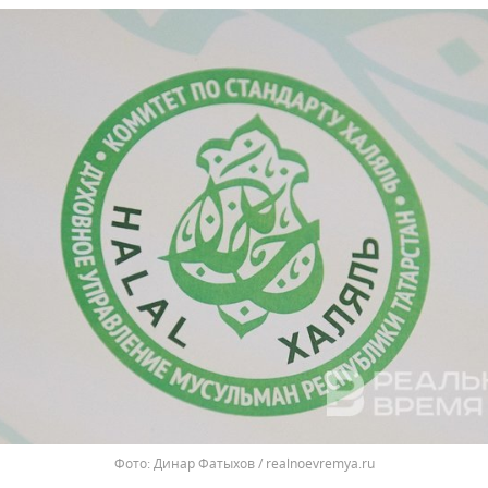
Динар Фатыхов / realnoevremya.ru