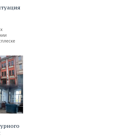
итуация
ах
нии
сплеске
турного
и