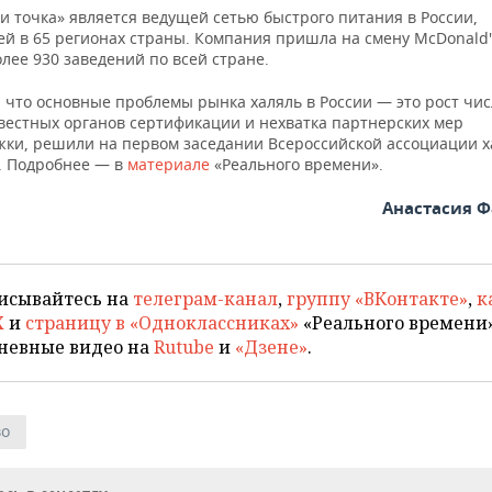
и точка» является ведущей сетью быстрого питания в России,
й в 65 регионах страны. Компания пришла на смену McDonald'
лее 930 заведений по всей стране.
 что основные проблемы рынка халяль в России — это рост чис
вестных органов сертификации и нехватка партнерских мер
жки, решили на первом заседании Всероссийской ассоциации х
. Подробнее — в
материале
«Реального времени».
Анастасия 
исывайтесь на
телеграм-канал
,
группу «ВКонтакте»
,
к
X
и
страницу в «Одноклассниках»
«Реального времени»
невные видео на
Rutube
и
«Дзене»
.
во