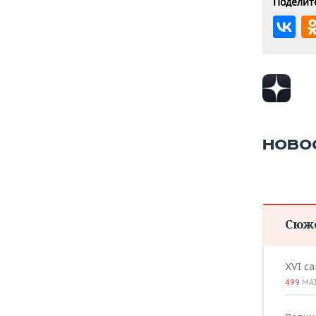
Поделите
НОВО
Сюж
XVI с
499
МА