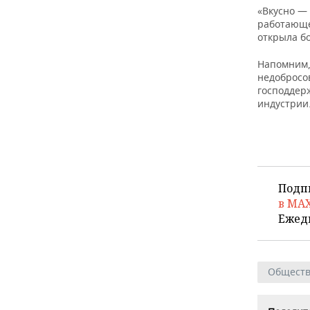
«Вкусно — 
работающе
открыла бо
Напомним,
недобросо
господдер
индустрии
Подп
в MA
Ежед
Общест