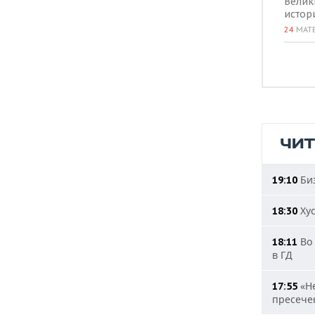
Велик
истор
24
МАТ
ЧИ
Биз
19:10
Хус
18:30
Во 
18:11
в ГД
«Не
17:55
пресечен