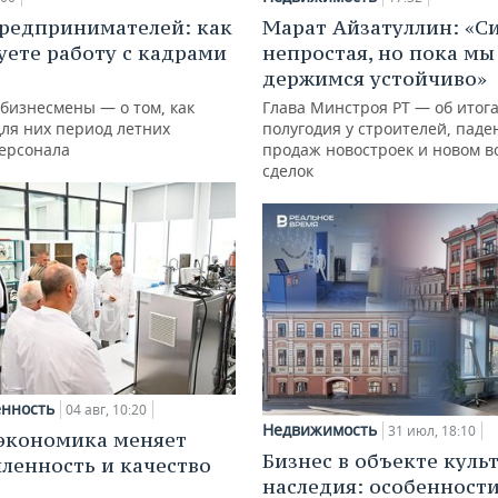
редпринимателей: как
Марат Айзатуллин: «С
уете работу с кадрами
непростая, но пока мы
держимся устойчиво»
 бизнесмены — о том, как
Глава Минстроя РТ — об итог
для них период летних
полугодия у строителей, паде
персонала
продаж новостроек и новом в
сделок
нность
04 авг, 10:20
Недвижимость
31 июл, 18:10
экономика меняет
Бизнес в объекте куль
енность и качество
наследия: особенност