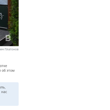
сим Платонов
отке
 об этом
яль,
 нас