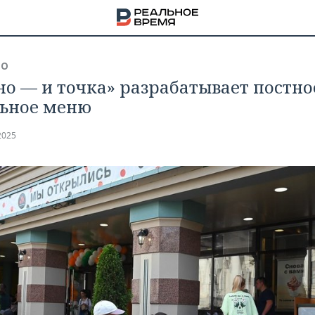
ВО
но — и точка» разрабатывает постно
ьное меню
2025
НА