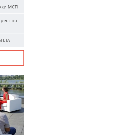
жки МСП
арест по
 БПЛА