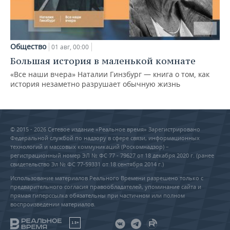
Общество
01 авг, 00:00
Большая история в маленькой комнате
«Все наши вчера» Наталии Гинзбург — книга о том, как
история незаметно разрушает обычную жизнь
© 2015 - 2026 Сетевое издание «Реальное время» Зарегистрировано
Федеральной службой по надзору в сфере связи, информационных
технологий и массовых коммуникаций (Роскомнадзор) –
регистрационный номер ЭЛ № ФС 77 - 79627 от 18 декабря 2020 г. (ранее
свидетельство Эл № ФС 77-59331 от 18 сентября 2014 г.)
Использование материалов Реального Времени разрешено только с
предварительного согласия правообладателей, упоминание сайта и
прямая гиперссылка обязательны при частичном или полном
воспроизведении материалов.
18+