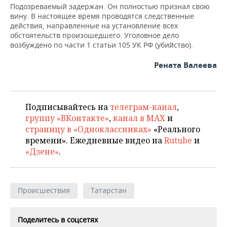
ВОДНЫЕ ВИДЫ СПОРТА
ОБРАЗОВАНИЕ
Подозреваемый задержан. Он полностью признал свою
вину. В настоящее время проводятся следственные
ХОККЕЙ С МЯЧОМ
ПРОИСШЕСТВИЯ
действия, направленные на установление всех
обстоятельств произошедшего. Уголовное дело
возбуждено по части 1 статьи 105 УК РФ (убийство).
Рената Валеева
Подписывайтесь на
телеграм-канал
,
группу «ВКонтакте»
,
канал в MAX
и
страницу в «Одноклассниках»
«Реального
времени». Ежедневные видео на
Rutube
и
«Дзене»
.
Происшествия
Татарстан
Поделитесь в соцсетях