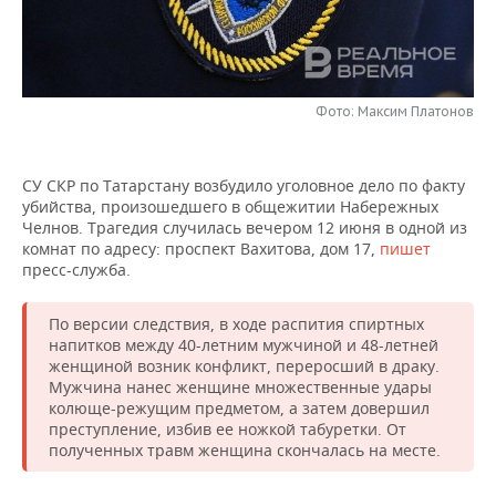
НЕФТЕХИМИЯ
РОЗНИЧНАЯ ТОРГОВЛЯ
НОВОСТИ ТЕХНОЛОГИЙ
МЕРОПРИЯТИЯ
НЕФТЬ
ТРАНСПОРТ
IT
НОВОСТИ МЕРОПРИЯТИЙ
СПОРТ
ОПК
Фото: Максим Платонов
УСЛУГИ
МЕДИА
ВЫЕЗДНАЯ РЕДАКЦИЯ
НОВОСТИ СПОРТА
ОБЩЕСТВО
ЭНЕРГЕТИКА
СУ СКР по Татарстану возбудило уголовное дело по факту
ТЕЛЕКОММУНИКАЦИИ
БИЗНЕС-БРАНЧИ
ФУТБОЛ
НОВОСТИ ОБЩЕСТВА
ФОТОГАЛЕРЕЯ
убийства, произошедшего в общежитии Набережных
Челнов. Трагедия случилась вечером 12 июня в одной из
ONLINE-КОНФЕРЕНЦИИ
ХОККЕЙ
ВЛАСТЬ
СЮЖЕТЫ
комнат по адресу: проспект Вахитова, дом 17,
пишет
пресс-служба.
ОТКРЫТАЯ ЛЕКЦИЯ
БАСКЕТБОЛ
ИНФРАСТРУКТУРА
СПРАВОЧНИК
По версии следствия, в ходе распития спиртных
напитков между 40-летним мужчиной и 48-летней
ВОЛЕЙБОЛ
ИСТОРИЯ
СПИСОК ПЕРСОН
ПОЛНАЯ ВЕРСИЯ
женщиной возник конфликт, переросший в драку.
Мужчина нанес женщине множественные удары
КИБЕРСПОРТ
КУЛЬТУРА
СПИСОК КОМПАНИЙ
колюще-режущим предметом, а затем довершил
преступление, избив ее ножкой табуретки. От
ФИГУРНОЕ КАТАНИЕ
МЕДИЦИНА
полученных травм женщина скончалась на месте.