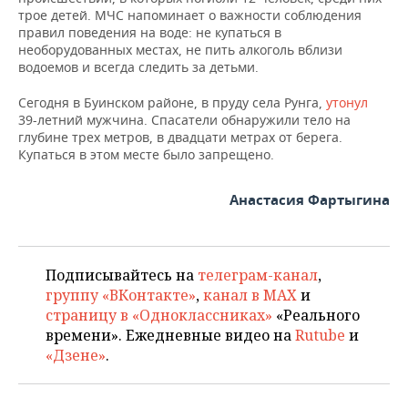
ВОДНЫЕ ВИДЫ СПОРТА
ОБРАЗОВАНИЕ
трое детей. МЧС напоминает о важности соблюдения
правил поведения на воде: не купаться в
ХОККЕЙ С МЯЧОМ
ПРОИСШЕСТВИЯ
необорудованных местах, не пить алкоголь вблизи
водоемов и всегда следить за детьми.
Сегодня в Буинском районе, в пруду села Рунга,
утонул
39-летний мужчина. Спасатели обнаружили тело на
глубине трех метров, в двадцати метрах от берега.
Купаться в этом месте было запрещено.
Анастасия Фартыгина
Подписывайтесь на
телеграм-канал
,
группу «ВКонтакте»
,
канал в MAX
и
страницу в «Одноклассниках»
«Реального
времени». Ежедневные видео на
Rutube
и
«Дзене»
.