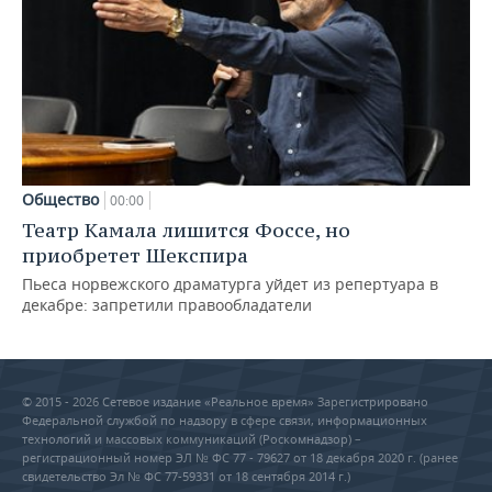
Общество
00:00
Театр Камала лишится Фоссе, но
приобретет Шекспира
Пьеса норвежского драматурга уйдет из репертуара в
декабре: запретили правообладатели
© 2015 - 2026 Сетевое издание «Реальное время» Зарегистрировано
Федеральной службой по надзору в сфере связи, информационных
технологий и массовых коммуникаций (Роскомнадзор) –
регистрационный номер ЭЛ № ФС 77 - 79627 от 18 декабря 2020 г. (ранее
свидетельство Эл № ФС 77-59331 от 18 сентября 2014 г.)