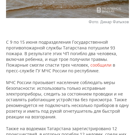
НЕФТЕХИМИЯ
РОЗНИЧНАЯ ТОРГОВЛЯ
НОВОСТИ ТЕХНОЛОГИЙ
МЕРОПРИЯТИЯ
НЕФТЬ
Фото: Динар Фатыхов
ТРАНСПОРТ
IT
НОВОСТИ МЕРОПРИЯТИЙ
СПОРТ
ОПК
УСЛУГИ
МЕДИА
ВЫЕЗДНАЯ РЕДАКЦИЯ
НОВОСТИ СПОРТА
ОБЩЕСТВО
С 9 по 15 июня подразделения Государственной
ЭНЕРГЕТИКА
противопожарной службы Татарстана потушили 93
ТЕЛЕКОММУНИКАЦИИ
БИЗНЕС-БРАНЧИ
ФУТБОЛ
НОВОСТИ ОБЩЕСТВА
ФОТОГАЛЕРЕЯ
пожара. В результате этих ЧП погибло два человека,
включая ребенка, и еще трое получили травмы.
Пожарные смогли спасти трех человек,
сообщили
в
ONLINE-КОНФЕРЕНЦИИ
ХОККЕЙ
ВЛАСТЬ
СЮЖЕТЫ
пресс-службе ГУ МЧС России по республике.
ОТКРЫТАЯ ЛЕКЦИЯ
БАСКЕТБОЛ
ИНФРАСТРУКТУРА
СПРАВОЧНИК
МЧС России призывает население соблюдать меры
безопасности: использовать только исправные
электроприборы, следить за состоянием проводки и не
ВОЛЕЙБОЛ
ИСТОРИЯ
СПИСОК ПЕРСОН
ПОЛНАЯ ВЕРСИЯ
оставлять работающие устройства без присмотра. Также
рекомендуется не подключать несколько приборов в одну
КИБЕРСПОРТ
КУЛЬТУРА
СПИСОК КОМПАНИЙ
розетку и иметь под рукой огнетушитель для быстрой
реакции на возгорания.
ФИГУРНОЕ КАТАНИЕ
МЕДИЦИНА
Также на водоемах Татарстана зарегистрировано 12
происшествий, в которых погибли 12 человек, среди них