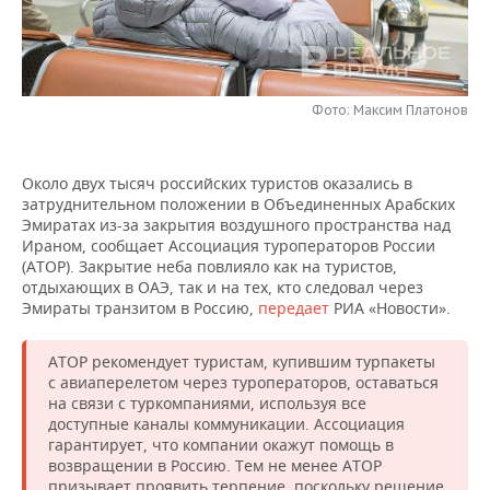
НЕФТЕХИМИЯ
РОЗНИЧНАЯ ТОРГОВЛЯ
НОВОСТИ ТЕХНОЛОГИЙ
МЕРОПРИЯТИЯ
НЕФТЬ
ТРАНСПОРТ
IT
НОВОСТИ МЕРОПРИЯТИЙ
СПОРТ
ОПК
Фото: Максим Платонов
УСЛУГИ
МЕДИА
ВЫЕЗДНАЯ РЕДАКЦИЯ
НОВОСТИ СПОРТА
ОБЩЕСТВО
ЭНЕРГЕТИКА
Около двух тысяч российских туристов оказались в
ТЕЛЕКОММУНИКАЦИИ
БИЗНЕС-БРАНЧИ
ФУТБОЛ
НОВОСТИ ОБЩЕСТВА
ФОТОГАЛЕРЕЯ
затруднительном положении в Объединенных Арабских
Эмиратах из-за закрытия воздушного пространства над
ONLINE-КОНФЕРЕНЦИИ
ХОККЕЙ
ВЛАСТЬ
СЮЖЕТЫ
Ираном, сообщает Ассоциация туроператоров России
(АТОР). Закрытие неба повлияло как на туристов,
отдыхающих в ОАЭ, так и на тех, кто следовал через
ОТКРЫТАЯ ЛЕКЦИЯ
БАСКЕТБОЛ
ИНФРАСТРУКТУРА
СПРАВОЧНИК
Эмираты транзитом в Россию,
передает
РИА «Новости».
ВОЛЕЙБОЛ
ИСТОРИЯ
СПИСОК ПЕРСОН
ПОЛНАЯ ВЕРСИЯ
АТОР рекомендует туристам, купившим турпакеты
с авиаперелетом через туроператоров, оставаться
КИБЕРСПОРТ
КУЛЬТУРА
СПИСОК КОМПАНИЙ
на связи с туркомпаниями, используя все
доступные каналы коммуникации. Ассоциация
ФИГУРНОЕ КАТАНИЕ
МЕДИЦИНА
гарантирует, что компании окажут помощь в
возвращении в Россию. Тем не менее АТОР
призывает проявить терпение, поскольку решение