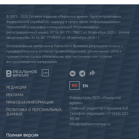
© 2015 - 2026 Сетевое издание «Реальное время» Зарегистрировано
Федеральной службой по надзору в сфере связи, информационных
технологий и массовых коммуникаций (Роскомнадзор) –
регистрационный номер ЭЛ № ФС 77 - 79627 от 18 декабря 2020 г. (ранее
свидетельство Эл № ФС 77-59331 от 18 сентября 2014 г.)
Использование материалов Реального Времени разрешено только с
предварительного согласия правообладателей, упоминание сайта и
прямая гиперссылка обязательны при частичном или полном
воспроизведении материалов.
18+
RU
EN
РЕДАКЦИЯ
РЕКЛАМА
Учредитель ООО «Реальное
ПРАВОВАЯ ИНФОРМАЦИЯ
время»
Главный редактор Саушина А.А.
ПОЛИТИКА О ПЕРСОНАЛЬНЫХ
Телефон редакции: +7 (843) 222-
ДАННЫХ
90-80
info@realnoevremya.ru
Полная версия