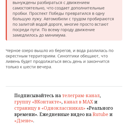
НЕФТЕХИМИЯ
вынуждены разбираться с движением
самостоятельно, что создает дополнительные
РОЗНИЧНАЯ ТОРГОВЛЯ
НОВОСТИ ТЕХНОЛОГИЙ
МЕРОПРИЯТИЯ
пробки. Проспект Победы превратился в одну
НЕФТЬ
большую лужу. Автомобили с трудом пробираются
ТРАНСПОРТ
IT
НОВОСТИ МЕРОПРИЯТИЙ
СПОРТ
по залитой водой дороге, многие просто встают
ОПК
посреди пути. По всему городу движение
замедлилось до минимума.
УСЛУГИ
МЕДИА
ВЫЕЗДНАЯ РЕДАКЦИЯ
НОВОСТИ СПОРТА
ОБЩЕСТВО
ЭНЕРГЕТИКА
ТЕЛЕКОММУНИКАЦИИ
БИЗНЕС-БРАНЧИ
ФУТБОЛ
НОВОСТИ ОБЩЕСТВА
ФОТОГАЛЕРЕЯ
Черное озеро вышло из берегов, и вода разлилась по
окрестным территориям. Синоптики обещают, что
ливень будет продолжаться весь день и закончится
ONLINE-КОНФЕРЕНЦИИ
ХОККЕЙ
ВЛАСТЬ
СЮЖЕТЫ
только к шести вечера.
ОТКРЫТАЯ ЛЕКЦИЯ
БАСКЕТБОЛ
ИНФРАСТРУКТУРА
СПРАВОЧНИК
ВОЛЕЙБОЛ
ИСТОРИЯ
СПИСОК ПЕРСОН
ПОЛНАЯ ВЕРСИЯ
Подписывайтесь на
телеграм-канал
,
группу «ВКонтакте»
,
канал в MAX
и
КИБЕРСПОРТ
КУЛЬТУРА
СПИСОК КОМПАНИЙ
страницу в «Одноклассниках»
«Реального
времени». Ежедневные видео на
Rutube
и
ФИГУРНОЕ КАТАНИЕ
МЕДИЦИНА
«Дзене»
.