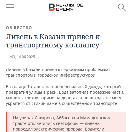
РЕГИОНЫ
ОБЩЕСТВО
Ливень в Казани привел к
БАШКОРТОСТАН
НОВОСТИ
транспортному коллапсу
ТАТАРСТАН
АНАЛИТИКА
11:43, 14.06.2025
УДМУРТИЯ
НОВОСТИ АНАЛИТИКИ
ЭКОНОМИКА
Ливень в Казани привел к серьезным проблемам с
транспортом и городской инфраструктурой.
ДЕКЛАРАЦИИ О ДОХОДАХ
НОВОСТИ ЭКОНОМИКИ
ПРОМЫШЛЕННОСТЬ
В столице Татарстана прошел сильный дождь, который
КОРОЛИ ГОСЗАКАЗА ПФО
ФИНАНСЫ
НОВОСТИ
НЕДВИЖИМОСТЬ
превратил улицы в реки. Вода затопила проезжие части,
ПРОМЫШЛЕННОСТИ
машины глохнут прямо на дорогах, а пешеходы не могут
ВУЗЫ ТАТАРСТАНА
БАНКИ
НОВОСТИ НЕДВИЖИМОСТИ
АВТО
укрыться от стихии даже в общественном транспорте.
АГРОПРОМ
КОМУ ПРИНАДЛЕЖАТ
БЮДЖЕТ
НОВОСТИ АВТО
БИЗНЕС
На улицах Сахарова, Аббасова и Мамадышском
ТОРГОВЫЕ ЦЕНТРЫ
МАШИНОСТРОЕНИЕ
тракте отключились светофоры — ливень
ТАТАРСТАНА
повредил электрические провода. Водители
ИНВЕСТИЦИИ
НОВОСТИ БИЗНЕСА
ТЕХНОЛОГИИ