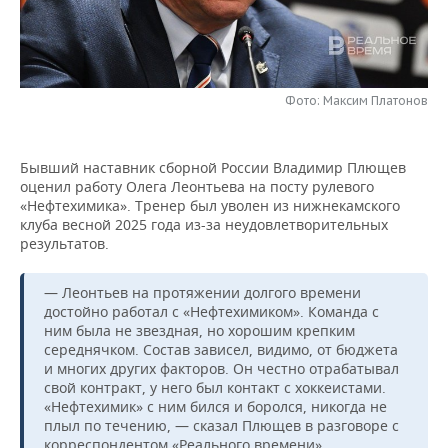
НЕФТЕХИМИЯ
РОЗНИЧНАЯ ТОРГОВЛЯ
НОВОСТИ ТЕХНОЛОГИЙ
МЕРОПРИЯТИЯ
НЕФТЬ
ТРАНСПОРТ
IT
НОВОСТИ МЕРОПРИЯТИЙ
СПОРТ
ОПК
Фото: Максим Платонов
УСЛУГИ
МЕДИА
ВЫЕЗДНАЯ РЕДАКЦИЯ
НОВОСТИ СПОРТА
ОБЩЕСТВО
ЭНЕРГЕТИКА
Бывший наставник сборной России Владимир Плющев
ТЕЛЕКОММУНИКАЦИИ
БИЗНЕС-БРАНЧИ
ФУТБОЛ
НОВОСТИ ОБЩЕСТВА
ФОТОГАЛЕРЕЯ
оценил работу Олега Леонтьева на посту рулевого
«Нефтехимика». Тренер был уволен из нижнекамского
ONLINE-КОНФЕРЕНЦИИ
ХОККЕЙ
ВЛАСТЬ
СЮЖЕТЫ
клуба весной 2025 года из-за неудовлетворительных
результатов.
ОТКРЫТАЯ ЛЕКЦИЯ
БАСКЕТБОЛ
ИНФРАСТРУКТУРА
СПРАВОЧНИК
— Леонтьев на протяжении долгого времени
достойно работал с «Нефтехимиком». Команда с
ВОЛЕЙБОЛ
ИСТОРИЯ
СПИСОК ПЕРСОН
ПОЛНАЯ ВЕРСИЯ
ним была не звездная, но хорошим крепким
середнячком. Состав зависел, видимо, от бюджета
КИБЕРСПОРТ
КУЛЬТУРА
СПИСОК КОМПАНИЙ
и многих других факторов. Он честно отрабатывал
свой контракт, у него был контакт с хоккеистами.
ФИГУРНОЕ КАТАНИЕ
МЕДИЦИНА
«Нефтехимик» с ним бился и боролся, никогда не
плыл по течению, — сказал Плющев в разговоре с
корреспондентом «Реального времени».