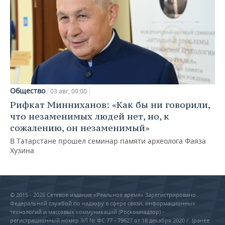
Общество
03 авг, 00:00
Рифкат Минниханов: «Как бы ни говорили,
что незаменимых людей нет, но, к
сожалению, он незаменимый»
В Татарстане прошел семинар памяти археолога Фаяза
Хузина
© 2015 - 2026 Сетевое издание «Реальное время» Зарегистрировано
Федеральной службой по надзору в сфере связи, информационных
технологий и массовых коммуникаций (Роскомнадзор) –
регистрационный номер ЭЛ № ФС 77 - 79627 от 18 декабря 2020 г. (ранее