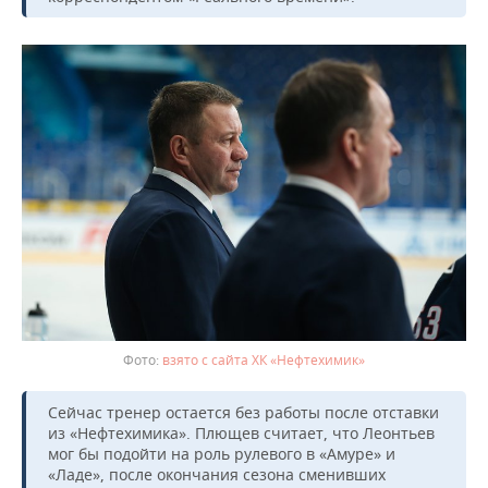
ВОДНЫЕ ВИДЫ СПОРТА
ОБРАЗОВАНИЕ
ХОККЕЙ С МЯЧОМ
ПРОИСШЕСТВИЯ
взято с сайта ХК «Нефтехимик»
Сейчас тренер остается без работы после отставки
из «Нефтехимика». Плющев считает, что Леонтьев
мог бы подойти на роль рулевого в «Амуре» и
«Ладе», после окончания сезона сменивших