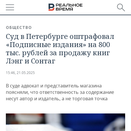
РЕГИОНЫ
ОБЩЕСТВО
Суд в Петербурге оштрафовал
БАШКОРТОСТАН
НОВОСТИ
«Подписные издания» на 800
ТАТАРСТАН
АНАЛИТИКА
тыс. рублей за продажу книг
Лэнг и Сонтаг
УДМУРТИЯ
НОВОСТИ АНАЛИТИКИ
ЭКОНОМИКА
15:46, 21.05.2025
ДЕКЛАРАЦИИ О ДОХОДАХ
НОВОСТИ ЭКОНОМИКИ
ПРОМЫШЛЕННОСТЬ
В суде адвокат и представитель магазина
КОРОЛИ ГОСЗАКАЗА ПФО
ФИНАНСЫ
НОВОСТИ
НЕДВИЖИМОСТЬ
поясняли, что ответственность за содержание
ПРОМЫШЛЕННОСТИ
несут автор и издатель, а не торговая точка
ВУЗЫ ТАТАРСТАНА
БАНКИ
НОВОСТИ НЕДВИЖИМОСТИ
АВТО
АГРОПРОМ
КОМУ ПРИНАДЛЕЖАТ
БЮДЖЕТ
НОВОСТИ АВТО
БИЗНЕС
ТОРГОВЫЕ ЦЕНТРЫ
МАШИНОСТРОЕНИЕ
ТАТАРСТАНА
ИНВЕСТИЦИИ
НОВОСТИ БИЗНЕСА
ТЕХНОЛОГИИ