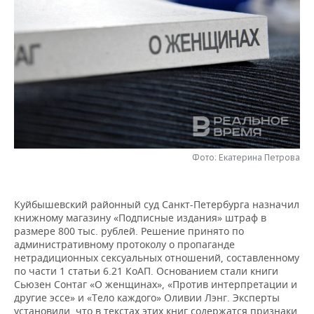
НЕФТЕХИМИЯ
РОЗНИЧНАЯ ТОРГОВЛЯ
НОВОСТИ ТЕХНОЛОГИЙ
МЕРОПРИЯТИЯ
НЕФТЬ
ТРАНСПОРТ
IT
НОВОСТИ МЕРОПРИЯТИЙ
СПОРТ
ОПК
УСЛУГИ
МЕДИА
ВЫЕЗДНАЯ РЕДАКЦИЯ
НОВОСТИ СПОРТА
ОБЩЕСТВО
ЭНЕРГЕТИКА
ТЕЛЕКОММУНИКАЦИИ
БИЗНЕС-БРАНЧИ
ФУТБОЛ
НОВОСТИ ОБЩЕСТВА
ФОТОГАЛЕРЕЯ
ONLINE-КОНФЕРЕНЦИИ
ХОККЕЙ
ВЛАСТЬ
СЮЖЕТЫ
Фото: Екатерина Петрова
ОТКРЫТАЯ ЛЕКЦИЯ
БАСКЕТБОЛ
ИНФРАСТРУКТУРА
СПРАВОЧНИК
Куйбышевский районный суд Санкт-Петербурга назначил
книжному магазину «Подписные издания» штраф в
ВОЛЕЙБОЛ
ИСТОРИЯ
СПИСОК ПЕРСОН
ПОЛНАЯ ВЕРСИЯ
размере 800 тыс. рублей. Решение принято по
административному протоколу о пропаганде
КИБЕРСПОРТ
КУЛЬТУРА
СПИСОК КОМПАНИЙ
нетрадиционных сексуальных отношений, составленному
по части 1 статьи 6.21 КоАП. Основанием стали книги
ФИГУРНОЕ КАТАНИЕ
МЕДИЦИНА
Сьюзен Сонтаг «О женщинах», «Против интерпретации и
другие эссе» и «Тело каждого» Оливии Лэнг. Эксперты
установили, что в текстах этих книг содержатся признаки