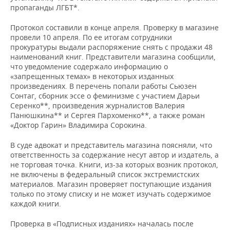
ВОДНЫЕ ВИДЫ СПОРТА
ОБРАЗОВАНИЕ
пропаганды ЛГБТ*.
ХОККЕЙ С МЯЧОМ
ПРОИСШЕСТВИЯ
Протокол составили в конце апреля. Проверку в магазине
провели 10 апреля. По ее итогам сотрудники
прокуратуры выдали распоряжение снять с продажи 48
наименований книг. Представители магазина сообщили,
что уведомление содержало информацию о
«запрещенных темах» в некоторых изданных
произведениях. В перечень попали работы Сьюзен
Сонтаг, сборник эссе о феминизме с участием Дарьи
Серенко**, произведения журналистов Валерия
Панюшкина** и Сергея Пархоменко**, а также роман
«Доктор Гарин» Владимира Сорокина.
В суде адвокат и представитель магазина поясняли, что
ответственность за содержание несут автор и издатель, а
не торговая точка. Книги, из-за которых возник протокол,
не включены в федеральный список экстремистских
материалов. Магазин проверяет поступающие издания
только по этому списку и не может изучать содержимое
каждой книги.
Проверка в «Подписных изданиях» началась после