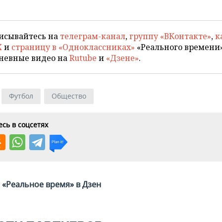
исывайтесь на
телеграм-канал
,
группу «ВКонтакте»
,
к
X
и
страницу в «Одноклассниках»
«Реального времени»
невные видео на
Rutube
и
«Дзене»
.
Футбол
Общество
сь в соцсетях
«Реальное время» в Дзен