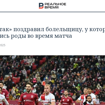
так» поздравил болельщицу, у кото
ись роды во время матча
2025
НА