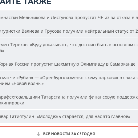
ТАЙТЕ ТАКЖЕ
мнастки Мельникова и Листунова пропустят ЧЕ из-за отказа в 
гуристки Валиева и Трусова получили нейтральный статус от I
мен Терехов: «Буду доказывать, что достоин быть в основном с
а»
орная России пропустит шахматную Олимпиаду в Самарканде
 матче «Рубин» — «Оренбург» изменят схему парковок в связи 
нием «Новой волны»
рафехтовальщики Татарстана получили финансовую поддержк
 экипировки
вар Гатиятулин: «Молодежь старается, для нас это главное»
ВСЕ НОВОСТИ ЗА СЕГОДНЯ