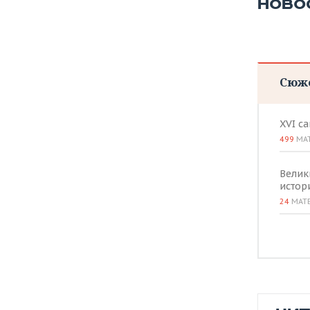
НОВО
Сюж
XVI с
499
МА
Велик
истор
24
МАТ