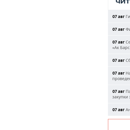
ЧИ
Ги
07 авг
Фи
07 авг
Се
07 авг
«Ак Барс
Сб
07 авг
На
07 авг
проведе
Па
07 авг
закупки
Ан
07 авг