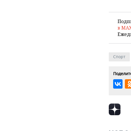
Подп
в MA
Ежед
Спорт
Поделите