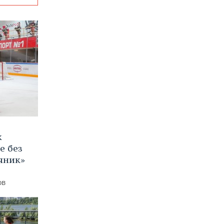
к
е без
яник»
ов