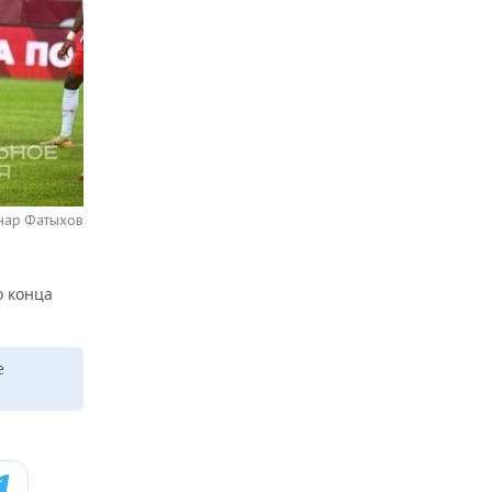
нар Фатыхов
о конца
е