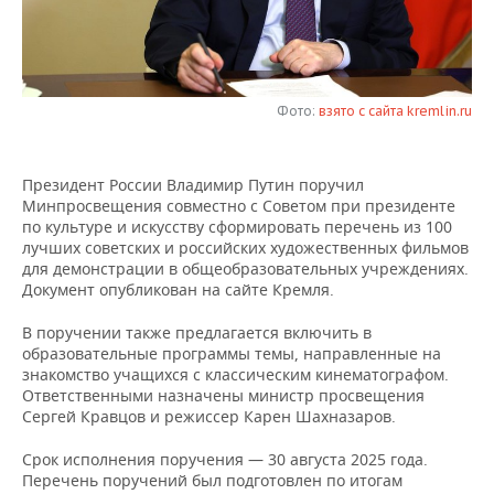
НЕФТЕХИМИЯ
РОЗНИЧНАЯ ТОРГОВЛЯ
НОВОСТИ ТЕХНОЛОГИЙ
МЕРОПРИЯТИЯ
НЕФТЬ
ТРАНСПОРТ
IT
НОВОСТИ МЕРОПРИЯТИЙ
СПОРТ
ОПК
Фото:
взято с сайта kremlin.ru
УСЛУГИ
МЕДИА
ВЫЕЗДНАЯ РЕДАКЦИЯ
НОВОСТИ СПОРТА
ОБЩЕСТВО
ЭНЕРГЕТИКА
Президент России Владимир Путин поручил
ТЕЛЕКОММУНИКАЦИИ
БИЗНЕС-БРАНЧИ
ФУТБОЛ
НОВОСТИ ОБЩЕСТВА
ФОТОГАЛЕРЕЯ
Минпросвещения совместно с Советом при президенте
по культуре и искусству сформировать перечень из 100
ONLINE-КОНФЕРЕНЦИИ
ХОККЕЙ
ВЛАСТЬ
СЮЖЕТЫ
лучших советских и российских художественных фильмов
для демонстрации в общеобразовательных учреждениях.
Документ опубликован на сайте Кремля.
ОТКРЫТАЯ ЛЕКЦИЯ
БАСКЕТБОЛ
ИНФРАСТРУКТУРА
СПРАВОЧНИК
В поручении также предлагается включить в
ВОЛЕЙБОЛ
ИСТОРИЯ
СПИСОК ПЕРСОН
ПОЛНАЯ ВЕРСИЯ
образовательные программы темы, направленные на
знакомство учащихся с классическим кинематографом.
Ответственными назначены министр просвещения
КИБЕРСПОРТ
КУЛЬТУРА
СПИСОК КОМПАНИЙ
Сергей Кравцов и режиссер Карен Шахназаров.
ФИГУРНОЕ КАТАНИЕ
МЕДИЦИНА
Срок исполнения поручения — 30 августа 2025 года.
Перечень поручений был подготовлен по итогам