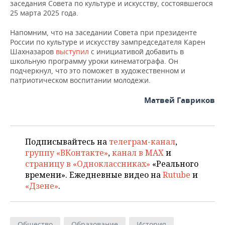
ВОДНЫЕ ВИДЫ СПОРТА
ОБРАЗОВАНИЕ
заседания Совета по культуре и искусству, состоявшегося
25 марта 2025 года.
ХОККЕЙ С МЯЧОМ
ПРОИСШЕСТВИЯ
Напомним, что на заседании Совета при президенте
России по культуре и искусству зампредседателя Карен
Шахназаров
выступил
с инициативой добавить в
школьную программу уроки кинематографа. Он
подчеркнул, что это поможет в художественном и
патриотическом воспитании молодежи.
Матвей Гавриков
Подписывайтесь на
телеграм-канал
,
группу «ВКонтакте»
,
канал в MAX
и
страницу в «Одноклассниках»
«Реального
времени». Ежедневные видео на
Rutube
и
«Дзене»
.
Общество
Образование
История