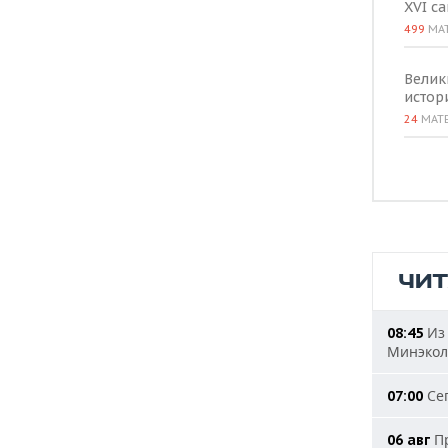
XVI с
499
МА
Велик
истор
24
МАТ
ЧИ
Из 
08:45
Минэкол
Сег
07:00
Пр
06 авг