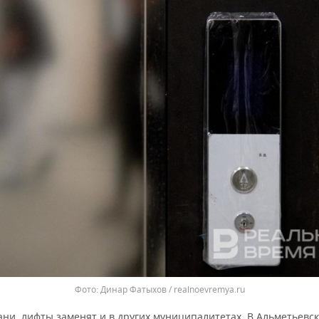
Динар Фатыхов / realnoevremya.ru
ни, лифты заменят и в других муниципалитетах. В Альметьевск