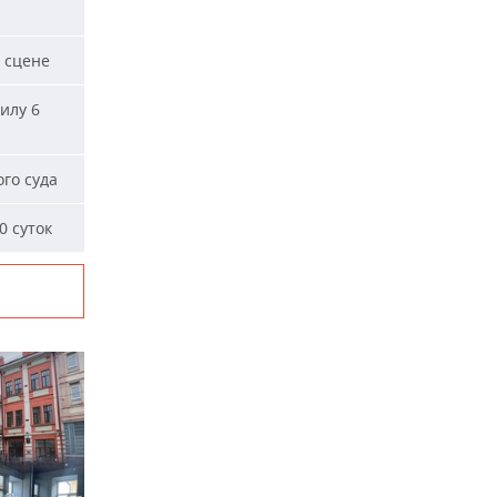
 сцене
илу 6
го суда
0 суток