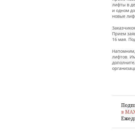
лифты в де
и одном д
новые лифт
Заказчико
Прием зая
16 мая. По
Напомним,
лифтов. Им
дополните
организац
Подп
в MA
Ежед