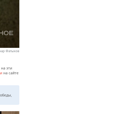
нар Фатыхов
 на эти
ли
на сайте
и
Победы,