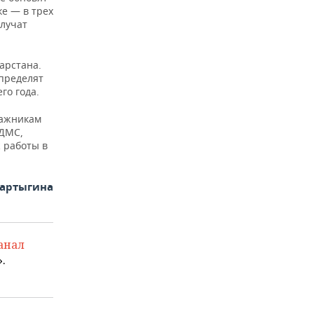
ке — в трех
лучат
арстана.
определят
го года.
ажникам
 ДМС,
 работы в
Фартыгина
анал
.