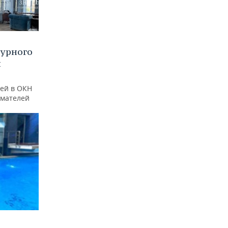
турного
и
ей в ОКН
имателей