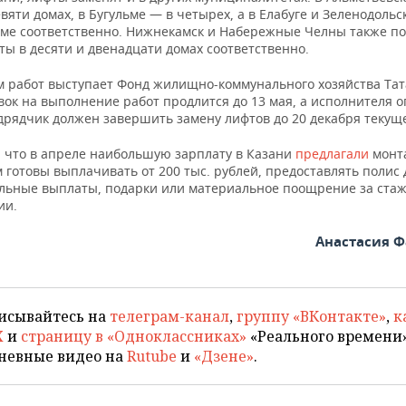
вяти домах, в Бугульме — в четырех, а в Елабуге и Зеленодольс
оме соответственно. Нижнекамск и Набережные Челны также по
ы в десяти и двенадцати домах соответственно.
м работ выступает Фонд жилищно-коммунального хозяйства Тат
вок на выполнение работ продлится до 13 мая, а исполнителя 
дрядчик должен завершить замену лифтов до 20 декабря текуще
 что в апреле наибольшую зарплату в Казани
предлагали
монт
 готовы выплачивать от 200 тыс. рублей, предоставлять полис
льные выплаты, подарки или материальное поощрение за стаж
ии.
Анастасия 
исывайтесь на
телеграм-канал
,
группу «ВКонтакте»
,
к
X
и
страницу в «Одноклассниках»
«Реального времени»
невные видео на
Rutube
и
«Дзене»
.