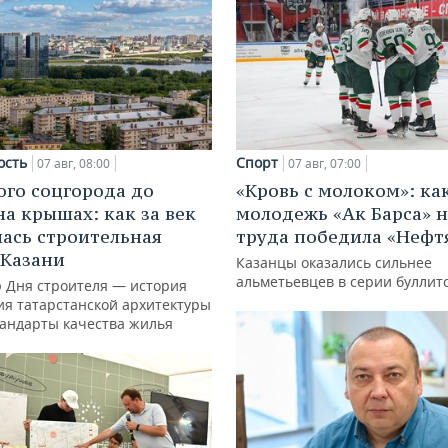
ость
Спорт
07 авг, 08:00
07 авг, 07:00
ого соцгорода до
«Кровь с молоком»: ка
на крышах: как за век
молодежь «Ак Барса» н
ась строительная
труда победила «Нефт
 Казани
Казанцы оказались сильнее
альметьевцев в серии буллит
ю Дня строителя — история
ия татарстанской архитектуры
тандарты качества жилья