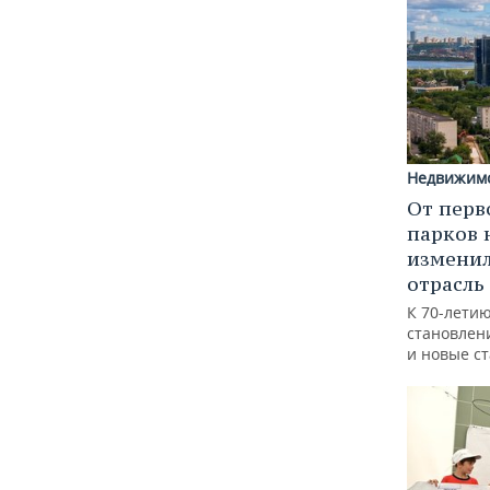
Недвижим
От перв
парков 
изменил
отрасль
К 70-лети
становлен
и новые с