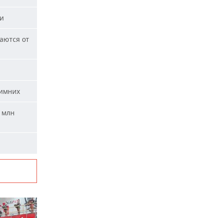
ми
аются от
зимних
 млн