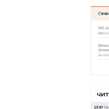
Сюж
XVI с
499
МА
Велик
истор
24
МАТ
ЧИ
Про
13:07