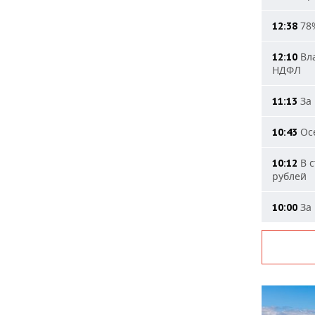
78%
12:38
Вла
12:10
НДФЛ
За 
11:13
Осе
10:43
В с
10:12
рублей
За 
10:00