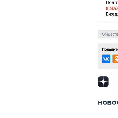
Подп
в MA
Ежед
Общест
Поделите
НОВО