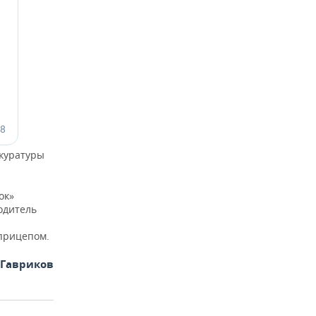
окуратуры
ок»
одитель
уприцепом.
 Гавриков