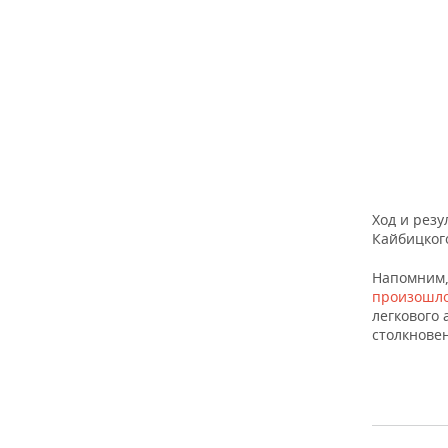
Ход и рез
Кайбицког
Напомним,
произошл
легкового
столкнове