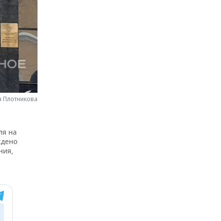
а Плотникова
ля на
ждено
ния,