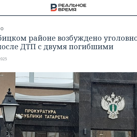
ВО
бицком районе возбуждено уголовн
после ДТП с двумя погибшими
2025
НА