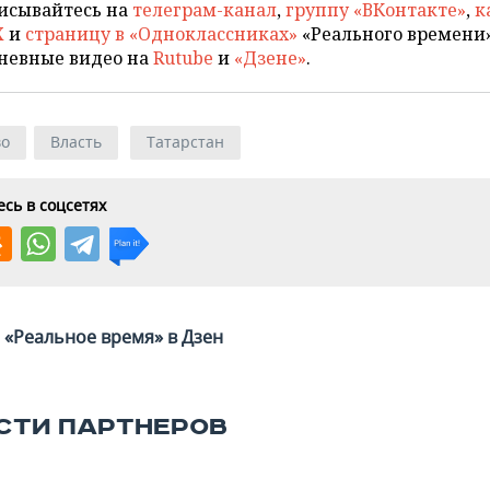
исывайтесь на
телеграм-канал
,
группу «ВКонтакте»
,
к
X
и
страницу в «Одноклассниках»
«Реального времени»
невные видео на
Rutube
и
«Дзене»
.
во
Власть
Татарстан
сь в соцсетях
«Реальное время» в Дзен
СТИ ПАРТНЕРОВ