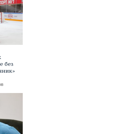
к
е без
яник»
ов