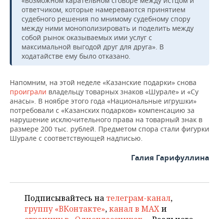
«возможном карательном сговоре между истцом и
ответчиком, которые намереваются принятием
судебного решения по мнимому судебному спору
между ними монополизировать и поделить между
собой рынок оказываемых ими услуг с
максимальной выгодой друг для друга». В
ходатайстве ему было отказано.
Напомним, на этой неделе «Казанские подарки» снова
проиграли
владельцу товарных знаков «Шурале» и «Су
анасы». В ноябре этого года «Национальные игрушки»
потребовали с «Казанских подарков» компенсацию за
нарушение исключительного права на товарный знак в
размере 200 тыс. рублей. Предметом спора стали фигурки
Шурале с соответствующей надписью.
Галия Гарифуллина
Подписывайтесь на
телеграм-канал
,
группу «ВКонтакте»
,
канал в MAX
и