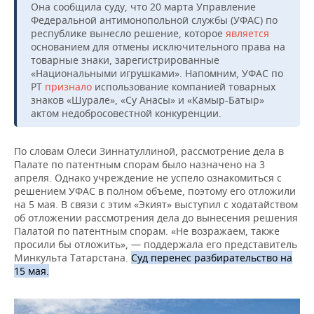
ВОДНЫЕ ВИДЫ СПОРТА
ОБРАЗОВАНИЕ
Она сообщила суду, что 20 марта Управление
Федеральной антимонопольной службы (УФАС) по
республике вынесло решение, которое
является
ХОККЕЙ С МЯЧОМ
ПРОИСШЕСТВИЯ
основанием для отмены исключительного права на
товарные знаки, зарегистрированные
«Национальными игрушками». Напомним, УФАС по
РТ
признало
использование компанией товарных
знаков «Шурале», «Су Анасы» и «Камыр-Батыр»
актом недобросовестной конкуренции.
По словам Олеси Зиннатуллиной, рассмотрение дела в
Палате по патентным спорам было назначено на 3
апреля. Однако учреждение не успело ознакомиться с
решением УФАС в полном объеме, поэтому его отложили
на 5 мая. В связи с этим «Экият» выступил с ходатайством
об отложении рассмотрения дела до вынесения решения
Палатой по патентным спорам. «Не возражаем, также
просили бы отложить», — поддержала его представитель
Минкульта Татарстана.
Суд перенес
разбирательство на
15 мая.