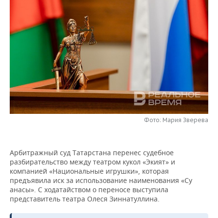
НЕФТЕХИМИЯ
РОЗНИЧНАЯ ТОРГОВЛЯ
НОВОСТИ ТЕХНОЛОГИЙ
МЕРОПРИЯТИЯ
НЕФТЬ
ТРАНСПОРТ
IT
НОВОСТИ МЕРОПРИЯТИЙ
СПОРТ
ОПК
УСЛУГИ
МЕДИА
ВЫЕЗДНАЯ РЕДАКЦИЯ
НОВОСТИ СПОРТА
ОБЩЕСТВО
ЭНЕРГЕТИКА
ТЕЛЕКОММУНИКАЦИИ
БИЗНЕС-БРАНЧИ
ФУТБОЛ
НОВОСТИ ОБЩЕСТВА
ФОТОГАЛЕРЕЯ
ONLINE-КОНФЕРЕНЦИИ
ХОККЕЙ
ВЛАСТЬ
СЮЖЕТЫ
Фото: Мария Зверева
ОТКРЫТАЯ ЛЕКЦИЯ
БАСКЕТБОЛ
ИНФРАСТРУКТУРА
СПРАВОЧНИК
ВОЛЕЙБОЛ
ИСТОРИЯ
СПИСОК ПЕРСОН
ПОЛНАЯ ВЕРСИЯ
Арбитражный суд Татарстана перенес судебное
разбирательство между театром кукол «Экият» и
компанией «Национальные игрушки», которая
КИБЕРСПОРТ
КУЛЬТУРА
СПИСОК КОМПАНИЙ
предъявила иск за использование наименования «Су
анасы». С ходатайством о переносе выступила
ФИГУРНОЕ КАТАНИЕ
МЕДИЦИНА
представитель театра Олеся Зиннатуллина.