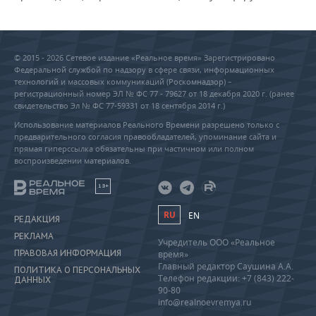
© 2015 - 2026 Сетевое издание «Реальное время» Зарегистрировано
Федеральной службой по надзору в сфере связи, информационных
технологий и массовых коммуникаций (Роскомнадзор) –
регистрационный номер ЭЛ № ФС 77 - 79627 от 18 декабря 2020 г. (ранее
свидетельство Эл № ФС 77-59331 от 18 сентября 2014 г.)
Использование материалов Реального Времени разрешено только с
предварительного согласия правообладателей, упоминание сайта и
прямая гиперссылка обязательны при частичном или полном
воспроизведении материалов.
18+
RU
EN
РЕДАКЦИЯ
РЕКЛАМА
Учредитель ООО «Реальное
ПРАВОВАЯ ИНФОРМАЦИЯ
время»
Главный редактор Саушина А.А.
ПОЛИТИКА О ПЕРСОНАЛЬНЫХ
Телефон редакции: +7 (843) 222-
ДАННЫХ
90-80
info@realnoevremya.ru