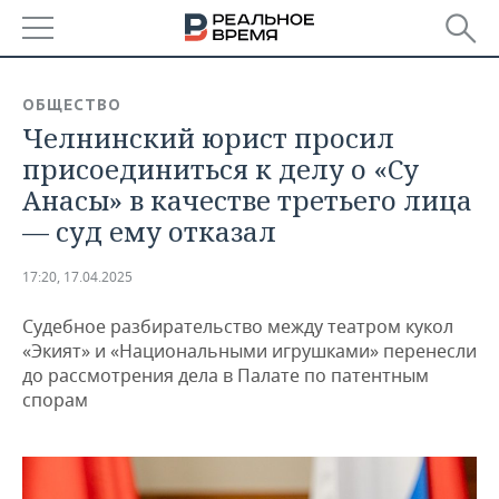
РЕГИОНЫ
ОБЩЕСТВО
Челнинский юрист просил
БАШКОРТОСТАН
НОВОСТИ
присоединиться к делу о «Су
ТАТАРСТАН
АНАЛИТИКА
Анасы» в качестве третьего лица
— суд ему отказал
УДМУРТИЯ
НОВОСТИ АНАЛИТИКИ
ЭКОНОМИКА
17:20, 17.04.2025
ДЕКЛАРАЦИИ О ДОХОДАХ
НОВОСТИ ЭКОНОМИКИ
ПРОМЫШЛЕННОСТЬ
Судебное разбирательство между театром кукол
КОРОЛИ ГОСЗАКАЗА ПФО
ФИНАНСЫ
НОВОСТИ
НЕДВИЖИМОСТЬ
«Экият» и «Национальными игрушками» перенесли
ПРОМЫШЛЕННОСТИ
до рассмотрения дела в Палате по патентным
ВУЗЫ ТАТАРСТАНА
БАНКИ
НОВОСТИ НЕДВИЖИМОСТИ
АВТО
спорам
АГРОПРОМ
КОМУ ПРИНАДЛЕЖАТ
БЮДЖЕТ
НОВОСТИ АВТО
БИЗНЕС
ТОРГОВЫЕ ЦЕНТРЫ
МАШИНОСТРОЕНИЕ
ТАТАРСТАНА
ИНВЕСТИЦИИ
НОВОСТИ БИЗНЕСА
ТЕХНОЛОГИИ