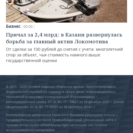
Бизнес
00:00
Причал за 2,4 млрд: в Казани развернулась
борьба за главный актив Локомотива
От сделки за 100 рублей до снятия с учета: многолетний
спор за объект, чья стоимость намного выше
государственной оценки
© 2015 - 2026 Сетевое издание «Реальное время» Зарегистрировано
Федеральной службой по надзору в сфере связи, информационных
технологий и массовых коммуникаций (Роскомнадзор) –
регистрационный номер ЭЛ № ФС 77 - 79627 от 18 декабря 2020 г. (ранее
свидетельство Эл № ФС 77-59331 от 18 сентября 2014 г.)
Использование материалов Реального Времени разрешено только с
предварительного согласия правообладателей, упоминание сайта и
прямая гиперссылка обязательны при частичном или полном
воспроизведении материалов.