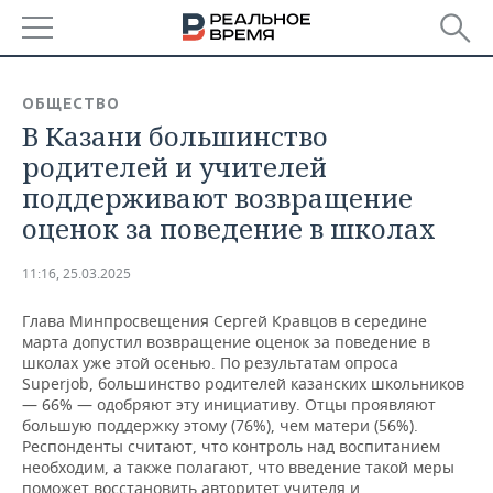
РЕГИОНЫ
ОБЩЕСТВО
В Казани большинство
БАШКОРТОСТАН
НОВОСТИ
родителей и учителей
ТАТАРСТАН
АНАЛИТИКА
поддерживают возвращение
оценок за поведение в школах
УДМУРТИЯ
НОВОСТИ АНАЛИТИКИ
ЭКОНОМИКА
11:16, 25.03.2025
ДЕКЛАРАЦИИ О ДОХОДАХ
НОВОСТИ ЭКОНОМИКИ
ПРОМЫШЛЕННОСТЬ
Глава Минпросвещения Сергей Кравцов в середине
КОРОЛИ ГОСЗАКАЗА ПФО
ФИНАНСЫ
НОВОСТИ
НЕДВИЖИМОСТЬ
марта допустил возвращение оценок за поведение в
ПРОМЫШЛЕННОСТИ
школах уже этой осенью. По результатам опроса
ВУЗЫ ТАТАРСТАНА
БАНКИ
НОВОСТИ НЕДВИЖИМОСТИ
АВТО
Superjob, большинство родителей казанских школьников
АГРОПРОМ
— 66% — одобряют эту инициативу. Отцы проявляют
большую поддержку этому (76%), чем матери (56%).
КОМУ ПРИНАДЛЕЖАТ
БЮДЖЕТ
НОВОСТИ АВТО
БИЗНЕС
Респонденты считают, что контроль над воспитанием
ТОРГОВЫЕ ЦЕНТРЫ
МАШИНОСТРОЕНИЕ
ТАТАРСТАНА
необходим, а также полагают, что введение такой меры
ИНВЕСТИЦИИ
НОВОСТИ БИЗНЕСА
ТЕХНОЛОГИИ
поможет восстановить авторитет учителя и