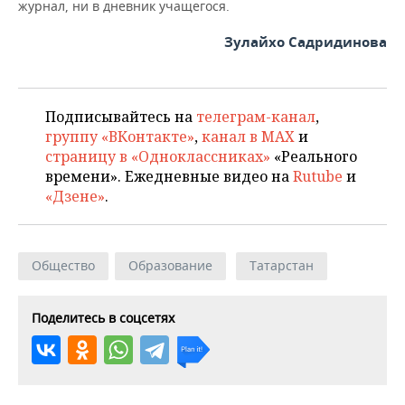
ВОДНЫЕ ВИДЫ СПОРТА
ОБРАЗОВАНИЕ
журнал, ни в дневник учащегося.
Зулайхо Садридинова
ХОККЕЙ С МЯЧОМ
ПРОИСШЕСТВИЯ
Подписывайтесь на
телеграм-канал
,
группу «ВКонтакте»
,
канал в MAX
и
страницу в «Одноклассниках»
«Реального
времени». Ежедневные видео на
Rutube
и
«Дзене»
.
Общество
Образование
Татарстан
Поделитесь в соцсетях