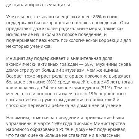
НЕФТЕХИМИЯ
дисциплинировать учащихся.
РОЗНИЧНАЯ ТОРГОВЛЯ
НОВОСТИ ТЕХНОЛОГИЙ
МЕРОПРИЯТИЯ
НЕФТЬ
Учителя высказываются ещё активнее: 86% из них
поддержали бы возвращение оценок за поведение. Они
ТРАНСПОРТ
IT
НОВОСТИ МЕРОПРИЯТИЙ
СПОРТ
предлагают даже более радикальные меры, такие как
ОПК
исключение из школы за плохое поведение, и
УСЛУГИ
МЕДИА
ВЫЕЗДНАЯ РЕДАКЦИЯ
НОВОСТИ СПОРТА
ОБЩЕСТВО
подчеркивают важность психологической коррекции для
ЭНЕРГЕТИКА
некоторых учеников.
ТЕЛЕКОММУНИКАЦИИ
БИЗНЕС-БРАНЧИ
ФУТБОЛ
НОВОСТИ ОБЩЕСТВА
ФОТОГАЛЕРЕЯ
Инициативу поддерживает и значительная доля
экономически активных граждан — 58%. Мужчины снова
ONLINE-КОНФЕРЕНЦИИ
ХОККЕЙ
ВЛАСТЬ
СЮЖЕТЫ
демонстрируют больший энтузиазм, чем женщины.
Возраст тоже играет роль: старшее поколение выражает
большее согласие (66% среди людей старше 45 лет), тогда
ОТКРЫТАЯ ЛЕКЦИЯ
БАСКЕТБОЛ
ИНФРАСТРУКТУРА
СПРАВОЧНИК
как молодежь до 34 лет менее единодушна (51%). Тем не
менее, есть и оппоненты идеи: около 19% опрошенных
ВОЛЕЙБОЛ
ИСТОРИЯ
СПИСОК ПЕРСОН
ПОЛНАЯ ВЕРСИЯ
считают её инструментом давления на родителей и
способом перевести ребёнка на домашнее обучение.
КИБЕРСПОРТ
КУЛЬТУРА
СПИСОК КОМПАНИЙ
Напомним, отметки за поведение и прилежание были
упразднены в марте 1989 года письмом Министерства
ФИГУРНОЕ КАТАНИЕ
МЕДИЦИНА
народного образования РСФСР. Документ подчеркивал,
что такая оценка больше не ставится ни в классный