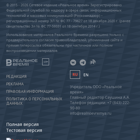
© 2015 - 2026 Сетевое издание «Реальное время» Зарегистрировано
Федеральной службой по надзору в сфере связи, информационных
технологий и массовых коммуникаций (Роскомнадзор) –
регистрационный номер ЭЛ № ФС 77 - 79627 от 18 декабря 2020 г. (ранее
свидетельство Эл № ФС 77-59331 от 18 сентября 2014 г.)
Использование материалов Реального Времени разрешено только с
предварительного согласия правообладателей, упоминание сайта и
прямая гиперссылка обязательны при частичном или полном
воспроизведении материалов.
18+
RU
EN
РЕДАКЦИЯ
РЕКЛАМА
Учредитель ООО «Реальное
ПРАВОВАЯ ИНФОРМАЦИЯ
время»
Главный редактор Саушина А.А.
ПОЛИТИКА О ПЕРСОНАЛЬНЫХ
Телефон редакции: +7 (843) 222-
ДАННЫХ
90-80
info@realnoevremya.ru
Полная версия
Тестовая версия