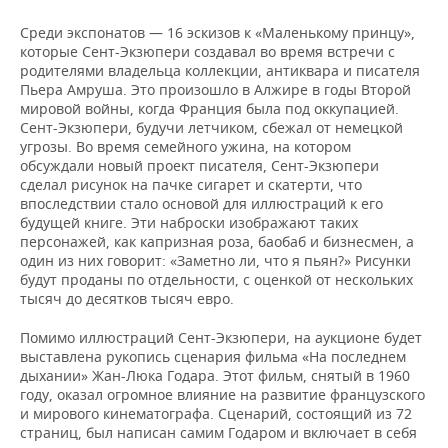
ВОДНЫЕ ВИДЫ СПОРТА
ОБРАЗОВАНИЕ
Среди экспонатов — 16 эскизов к «Маленькому принцу»,
ХОККЕЙ С МЯЧОМ
ПРОИСШЕСТВИЯ
которые Сент-Экзюпери создавал во время встречи с
родителями владельца коллекции, антиквара и писателя
Пьера Амруша. Это произошло в Алжире в годы Второй
мировой войны, когда Франция была под оккупацией.
Сент-Экзюпери, будучи летчиком, сбежал от немецкой
угрозы. Во время семейного ужина, на котором
обсуждали новый проект писателя, Сент-Экзюпери
сделал рисунок на пачке сигарет и скатерти, что
впоследствии стало основой для иллюстраций к его
будущей книге. Эти наброски изображают таких
персонажей, как капризная роза, баобаб и бизнесмен, а
один из них говорит: «Заметно ли, что я пьян?» Рисунки
будут проданы по отдельности, с оценкой от нескольких
тысяч до десятков тысяч евро.
Помимо иллюстраций Сент-Экзюпери, на аукционе будет
выставлена рукопись сценария фильма «На последнем
дыхании» Жан-Люка Годара. Этот фильм, снятый в 1960
году, оказал огромное влияние на развитие французского
и мирового кинематографа. Сценарий, состоящий из 72
страниц, был написан самим Годаром и включает в себя