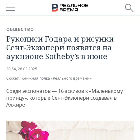
РЕГИОНЫ
ОБЩЕСТВО
Рукописи Годара и рисунки
БАШКОРТОСТАН
НОВОСТИ
Сент-Экзюпери появятся на
ТАТАРСТАН
АНАЛИТИКА
аукционе Sotheby’s в июне
УДМУРТИЯ
НОВОСТИ АНАЛИТИКИ
ЭКОНОМИКА
20:54, 28.03.2025
Сюжет:
Книжная полка «Реального времени»
ДЕКЛАРАЦИИ О ДОХОДАХ
НОВОСТИ ЭКОНОМИКИ
ПРОМЫШЛЕННОСТЬ
Среди экспонатов — 16 эскизов к «Маленькому
КОРОЛИ ГОСЗАКАЗА ПФО
ФИНАНСЫ
НОВОСТИ
НЕДВИЖИМОСТЬ
принцу», которые Сент-Экзюпери создавал в
ПРОМЫШЛЕННОСТИ
Алжире
ВУЗЫ ТАТАРСТАНА
БАНКИ
НОВОСТИ НЕДВИЖИМОСТИ
АВТО
АГРОПРОМ
КОМУ ПРИНАДЛЕЖАТ
БЮДЖЕТ
НОВОСТИ АВТО
БИЗНЕС
ТОРГОВЫЕ ЦЕНТРЫ
МАШИНОСТРОЕНИЕ
ТАТАРСТАНА
ИНВЕСТИЦИИ
НОВОСТИ БИЗНЕСА
ТЕХНОЛОГИИ