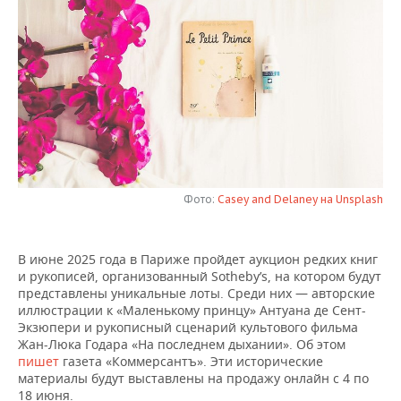
НЕФТЕХИМИЯ
РОЗНИЧНАЯ ТОРГОВЛЯ
НОВОСТИ ТЕХНОЛОГИЙ
МЕРОПРИЯТИЯ
НЕФТЬ
ТРАНСПОРТ
IT
НОВОСТИ МЕРОПРИЯТИЙ
СПОРТ
ОПК
УСЛУГИ
МЕДИА
ВЫЕЗДНАЯ РЕДАКЦИЯ
НОВОСТИ СПОРТА
ОБЩЕСТВО
ЭНЕРГЕТИКА
ТЕЛЕКОММУНИКАЦИИ
БИЗНЕС-БРАНЧИ
ФУТБОЛ
НОВОСТИ ОБЩЕСТВА
ФОТОГАЛЕРЕЯ
ONLINE-КОНФЕРЕНЦИИ
ХОККЕЙ
ВЛАСТЬ
СЮЖЕТЫ
Фото:
Casey and Delaney на Unsplash
ОТКРЫТАЯ ЛЕКЦИЯ
БАСКЕТБОЛ
ИНФРАСТРУКТУРА
СПРАВОЧНИК
В июне 2025 года в Париже пройдет аукцион редких книг
и рукописей, организованный Sotheby’s, на котором будут
ВОЛЕЙБОЛ
ИСТОРИЯ
СПИСОК ПЕРСОН
ПОЛНАЯ ВЕРСИЯ
представлены уникальные лоты. Среди них — авторские
иллюстрации к «Маленькому принцу» Антуана де Сент-
КИБЕРСПОРТ
КУЛЬТУРА
СПИСОК КОМПАНИЙ
Экзюпери и рукописный сценарий культового фильма
Жан-Люка Годара «На последнем дыхании». Об этом
пишет
газета «Коммерсантъ». Эти исторические
ФИГУРНОЕ КАТАНИЕ
МЕДИЦИНА
материалы будут выставлены на продажу онлайн с 4 по
18 июня.