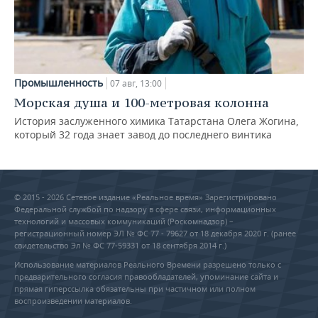
Промышленность
07 авг, 13:00
Морская душа и 100-метровая колонна
История заслуженного химика Татарстана Олега Жогина,
который 32 года знает завод до последнего винтика
© 2015 - 2026 Сетевое издание «Реальное время» Зарегистрировано
Федеральной службой по надзору в сфере связи, информационных
технологий и массовых коммуникаций (Роскомнадзор) –
регистрационный номер ЭЛ № ФС 77 - 79627 от 18 декабря 2020 г. (ранее
свидетельство Эл № ФС 77-59331 от 18 сентября 2014 г.)
Использование материалов Реального Времени разрешено только с
предварительного согласия правообладателей, упоминание сайта и
прямая гиперссылка обязательны при частичном или полном
воспроизведении материалов.