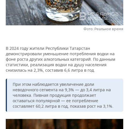
НЕФТЕХИМИЯ
РОЗНИЧНАЯ ТОРГОВЛЯ
НОВОСТИ ТЕХНОЛОГИЙ
МЕРОПРИЯТИЯ
НЕФТЬ
ТРАНСПОРТ
IT
НОВОСТИ МЕРОПРИЯТИЙ
СПОРТ
ОПК
Фото: Реальное время
УСЛУГИ
МЕДИА
ВЫЕЗДНАЯ РЕДАКЦИЯ
НОВОСТИ СПОРТА
ОБЩЕСТВО
ЭНЕРГЕТИКА
В 2024 году жители Республики Татарстан
ТЕЛЕКОММУНИКАЦИИ
БИЗНЕС-БРАНЧИ
ФУТБОЛ
НОВОСТИ ОБЩЕСТВА
ФОТОГАЛЕРЕЯ
демонстрировали уменьшение потребления водки на
фоне роста других алкогольных категорий. По данным
ONLINE-КОНФЕРЕНЦИИ
ХОККЕЙ
ВЛАСТЬ
СЮЖЕТЫ
статистики, реализация водки на душу населения
снизилась на 2,3%, составив 6,6 литра в год.
ОТКРЫТАЯ ЛЕКЦИЯ
БАСКЕТБОЛ
ИНФРАСТРУКТУРА
СПРАВОЧНИК
При этом наблюдается увеличение доли
неводочного сегмента на 9,3% — до 3,4 литра на
ВОЛЕЙБОЛ
ИСТОРИЯ
СПИСОК ПЕРСОН
ПОЛНАЯ ВЕРСИЯ
человека. Пивная продукция продолжает
оставаться популярной — ее потребление
КИБЕРСПОРТ
КУЛЬТУРА
СПИСОК КОМПАНИЙ
составляет 60,2 литра в год, показав рост на 3,1%.
ФИГУРНОЕ КАТАНИЕ
МЕДИЦИНА