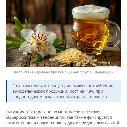
ВОДНЫЕ ВИДЫ СПОРТА
ОБРАЗОВАНИЕ
ХОККЕЙ С МЯЧОМ
ПРОИСШЕСТВИЯ
сгенерировано при помощи нейросети «Шедеврум»
Отметим положительную динамику в потреблении
винодельческой продукции: рост на 4,9% при
среднегодовом показателе 4 литра на человека.
Ситуация в Татарстане во многом соответствует
общероссийским тенденциям, где также фиксируется
снижение доли водки в пользу других видов алкогольной