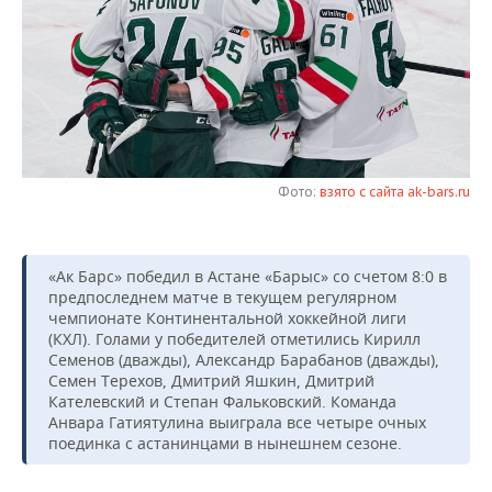
НЕФТЕХИМИЯ
РОЗНИЧНАЯ ТОРГОВЛЯ
НОВОСТИ ТЕХНОЛОГИЙ
МЕРОПРИЯТИЯ
НЕФТЬ
ТРАНСПОРТ
IT
НОВОСТИ МЕРОПРИЯТИЙ
СПОРТ
ОПК
УСЛУГИ
МЕДИА
ВЫЕЗДНАЯ РЕДАКЦИЯ
НОВОСТИ СПОРТА
ОБЩЕСТВО
ЭНЕРГЕТИКА
ТЕЛЕКОММУНИКАЦИИ
БИЗНЕС-БРАНЧИ
ФУТБОЛ
НОВОСТИ ОБЩЕСТВА
ФОТОГАЛЕРЕЯ
Фото:
взято с сайта ak-bars.ru
ONLINE-КОНФЕРЕНЦИИ
ХОККЕЙ
ВЛАСТЬ
СЮЖЕТЫ
«Ак Барс» победил в Астане «Барыс» со счетом 8:0 в
ОТКРЫТАЯ ЛЕКЦИЯ
БАСКЕТБОЛ
ИНФРАСТРУКТУРА
СПРАВОЧНИК
предпоследнем матче в текущем регулярном
чемпионате Континентальной хоккейной лиги
(КХЛ). Голами у победителей отметились Кирилл
ВОЛЕЙБОЛ
ИСТОРИЯ
СПИСОК ПЕРСОН
ПОЛНАЯ ВЕРСИЯ
Семенов (дважды), Александр Барабанов (дважды),
Семен Терехов, Дмитрий Яшкин, Дмитрий
КИБЕРСПОРТ
КУЛЬТУРА
СПИСОК КОМПАНИЙ
Кателевский и Степан Фальковский. Команда
Анвара Гатиятулина выиграла все четыре очных
поединка с астанинцами в нынешнем сезоне.
ФИГУРНОЕ КАТАНИЕ
МЕДИЦИНА