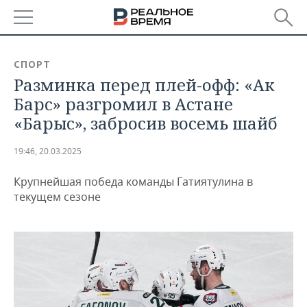
РЕГИОНЫ
СПОРТ
Разминка перед плей-офф: «Ак
БАШКОРТОСТАН
НОВОСТИ
Барс» разгромил в Астане
ТАТАРСТАН
АНАЛИТИКА
«Барыс», забросив восемь шайб
УДМУРТИЯ
НОВОСТИ АНАЛИТИКИ
ЭКОНОМИКА
19:46, 20.03.2025
ДЕКЛАРАЦИИ О ДОХОДАХ
НОВОСТИ ЭКОНОМИКИ
ПРОМЫШЛЕННОСТЬ
Крупнейшая победа команды Гатиятулина в
текущем сезоне
КОРОЛИ ГОСЗАКАЗА ПФО
ФИНАНСЫ
НОВОСТИ
НЕДВИЖИМОСТЬ
ПРОМЫШЛЕННОСТИ
ВУЗЫ ТАТАРСТАНА
БАНКИ
НОВОСТИ НЕДВИЖИМОСТИ
АВТО
АГРОПРОМ
КОМУ ПРИНАДЛЕЖАТ
БЮДЖЕТ
НОВОСТИ АВТО
БИЗНЕС
ТОРГОВЫЕ ЦЕНТРЫ
МАШИНОСТРОЕНИЕ
ТАТАРСТАНА
ИНВЕСТИЦИИ
НОВОСТИ БИЗНЕСА
ТЕХНОЛОГИИ