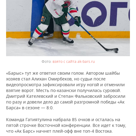
взято с сайта ak-bars.ru
«Барыс» тут же ответил своим голом. Автором шайбы
хозяев стал Алихан Омирбеков, но судьи после
видеопросмотра зафиксировали игру ногой и отменили
взятие ворот. Месть по-казански получилась суровой.
Дмитрий Кателевский и Степан Фальковский забросили
по разу и довели дело до самой разгромной победы «Ак
Барса» в сезоне — 8:0.
Команда Гатиятулина набрала 85 очков и осталась на
пятой строчке Восточной конференции. Все идет к тому,
что «Ак Барс» начнет плей-офф вне топ-4 Востока.