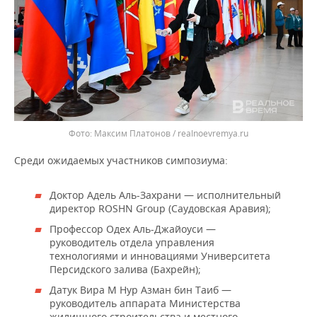
Максим Платонов / realnoevremya.ru
Среди ожидаемых участников симпозиума:
Доктор Адель Аль-Захрани — исполнительный
директор ROSHN Group (Саудовская Аравия);
Профессор Одех Аль-Джайоуси —
руководитель отдела управления
технологиями и инновациями Университета
Персидского залива (Бахрейн);
Датук Вира М Нур Азман бин Таиб —
руководитель аппарата Министерства
жилищного строительства и местного