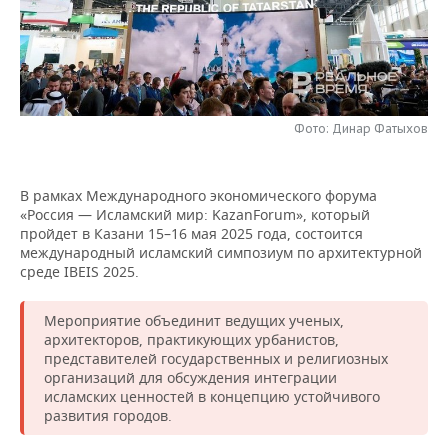
НЕФТЕХИМИЯ
РОЗНИЧНАЯ ТОРГОВЛЯ
НОВОСТИ ТЕХНОЛОГИЙ
МЕРОПРИЯТИЯ
НЕФТЬ
ТРАНСПОРТ
IT
НОВОСТИ МЕРОПРИЯТИЙ
СПОРТ
ОПК
УСЛУГИ
МЕДИА
ВЫЕЗДНАЯ РЕДАКЦИЯ
НОВОСТИ СПОРТА
ОБЩЕСТВО
Фото: Динар Фатыхов
ЭНЕРГЕТИКА
ТЕЛЕКОММУНИКАЦИИ
БИЗНЕС-БРАНЧИ
ФУТБОЛ
НОВОСТИ ОБЩЕСТВА
ФОТОГАЛЕРЕЯ
В рамках Международного экономического форума
«Россия — Исламский мир: KazanForum», который
ONLINE-КОНФЕРЕНЦИИ
ХОККЕЙ
ВЛАСТЬ
СЮЖЕТЫ
пройдет в Казани 15–16 мая 2025 года, состоится
международный исламский симпозиум по архитектурной
ОТКРЫТАЯ ЛЕКЦИЯ
БАСКЕТБОЛ
ИНФРАСТРУКТУРА
СПРАВОЧНИК
среде IBEIS 2025.
ВОЛЕЙБОЛ
ИСТОРИЯ
СПИСОК ПЕРСОН
ПОЛНАЯ ВЕРСИЯ
Мероприятие объединит ведущих ученых,
архитекторов, практикующих урбанистов,
КИБЕРСПОРТ
КУЛЬТУРА
СПИСОК КОМПАНИЙ
представителей государственных и религиозных
организаций для обсуждения интеграции
исламских ценностей в концепцию устойчивого
ФИГУРНОЕ КАТАНИЕ
МЕДИЦИНА
развития городов.