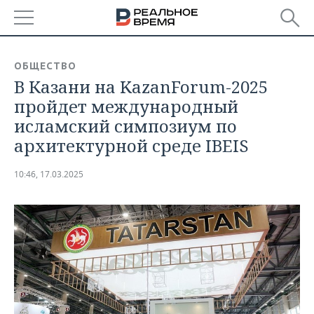
РЕГИОНЫ
ОБЩЕСТВО
В Казани на KazanForum-2025
БАШКОРТОСТАН
НОВОСТИ
пройдет международный
ТАТАРСТАН
АНАЛИТИКА
исламский симпозиум по
архитектурной среде IBEIS
УДМУРТИЯ
НОВОСТИ АНАЛИТИКИ
ЭКОНОМИКА
10:46, 17.03.2025
ДЕКЛАРАЦИИ О ДОХОДАХ
НОВОСТИ ЭКОНОМИКИ
ПРОМЫШЛЕННОСТЬ
КОРОЛИ ГОСЗАКАЗА ПФО
ФИНАНСЫ
НОВОСТИ
НЕДВИЖИМОСТЬ
ПРОМЫШЛЕННОСТИ
ВУЗЫ ТАТАРСТАНА
БАНКИ
НОВОСТИ НЕДВИЖИМОСТИ
АВТО
АГРОПРОМ
КОМУ ПРИНАДЛЕЖАТ
БЮДЖЕТ
НОВОСТИ АВТО
БИЗНЕС
ТОРГОВЫЕ ЦЕНТРЫ
МАШИНОСТРОЕНИЕ
ТАТАРСТАНА
ИНВЕСТИЦИИ
НОВОСТИ БИЗНЕСА
ТЕХНОЛОГИИ