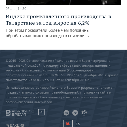
05 авг, 14:30
Индекс промышленного производства в
Татарстане за год вырос на 6,2%
При этом показатели более чем половины
обрабатывающих производств снизились
© 2015 - 2026 Сетевое издание «Реальное время» Зарегистрировано
Федеральной службой по надзору в сфере связи, информационных
технологий и массовых коммуникаций (Роскомнадзор) –
регистрационный номер ЭЛ № ФС 77 - 79627 от 18 декабря 2020 г. (ранее
свидетельство Эл № ФС 77-59331 от 18 сентября 2014 г.)
Использование материалов Реального Времени разрешено только с
предварительного согласия правообладателей, упоминание сайта и
прямая гиперссылка обязательны при частичном или полном
воспроизведении материалов.
18+
RU
EN
РЕДАКЦИЯ