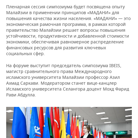
ВОДНЫЕ ВИДЫ СПОРТА
ОБРАЗОВАНИЕ
Пленарная сессия симпозиума будет посвящена опыту
Малайзии в применении принципов «МАДАНИ» для
ХОККЕЙ С МЯЧОМ
ПРОИСШЕСТВИЯ
повышения качества жизни населения. «МАДАНИ» — это
экономическая рамочная программа, в рамках которой
правительство Малайзии решает вопросы повышения
устойчивости, продуктивности и добавленной стоимости
экономики, обеспечивая равномерное распределение
финансовых ресурсов для развития ключевых
социальных сфер.
На форуме выступит председатель симпозиума IBEIS,
магистр сравнительного права Международного
исламского университета Малайзии профессор Азил
Ахмад Саркави. Модератором станет вице-канцлер
Исламского университета Селангора доцент Мохд Фарид
Рави Абдулла.